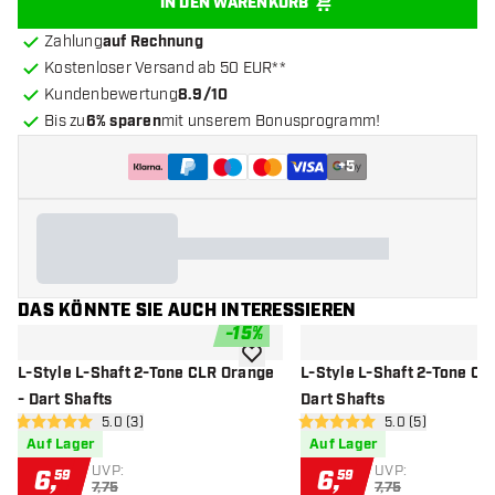
IN DEN WARENKORB
Zahlung
auf Rechnung
Kostenloser Versand ab 50 EUR**
Kundenbewertung
8.9/10
Bis zu
6% sparen
mit unserem Bonusprogramm!
+
5
DAS KÖNNTE SIE AUCH INTERESSIEREN
-
15
%
Zur Wunschliste hinzufügen
L-Style L-Shaft 2-Tone CLR Orange
L-Style L-Shaft 2-Tone CL
- Dart Shafts
Dart Shafts
Bewertungsbereich öffnen
5.0 (3)
Bewertungsbere
5.0 (5)
5 Bewertungssterne
5 Bewertungssterne
Auf Lager
Auf Lager
UVP:
UVP:
6
,
6
,
59
59
7,75
7,75