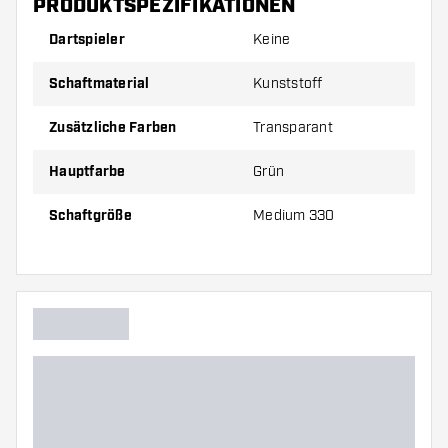
PRODUKTSPEZIFIKATIONEN
Bild
Dartspieler
Keine
Größe 330
Medium, siehe Bild
Schaftmaterial
Kunststoff
Preise gelten jeweils für ein Set (1 Set = 3 Stück).
Zusätzliche Farben
Transparant
Hauptfarbe
Grün
Schaftgröße
Medium 330