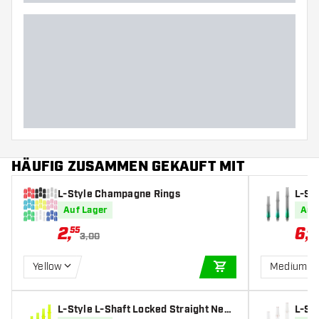
HÄUFIG ZUSAMMEN GEKAUFT MIT
L-Style Champagne Rings
L-St
art S
Auf Lager
Auf
2
,
6
,
55
59
3,00
Yellow
Medium 3
IN DEN WARENKOR
L-Style L-Shaft Locked Straight Neon
L-St