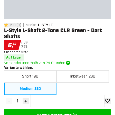
5.0
[
3
]
Marke
:
L-STYLE
5 Bewertungssterne
L-Style L-Shaft 2-Tone CLR Green - Dart
Shafts
UVP:
6
,
59
7,75
Sie sparen
15%
!
Auf Lager
Versendet innerhalb von 24 Stunden
Variante wählen
:
Short 190
Inbetween 260
Medium 330
-
+
Menge verringern
Menge erhöhen
Zur Wu