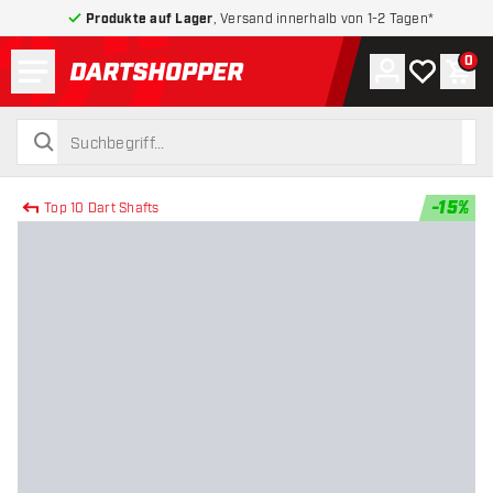
Produkte auf Lager
, Versand innerhalb von 1-2 Tagen*
Menü
0
Konto
Meine Wuns
War
zurück zur Startseite
suchen
suchen
-
15
%
Top 10 Dart Shafts