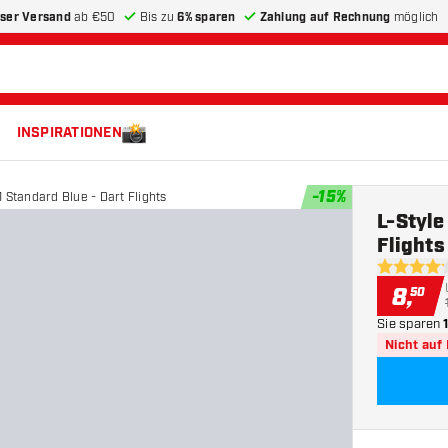
ser Versand
ab €50
Bis zu
6% sparen
Zahlung auf Rechnung
möglich
INSPIRATIONEN
-
15
%
 Standard Blue - Dart Flights
L-Style
Flights
4.2 Bewer
8
,
50
Sie sparen
Nicht auf