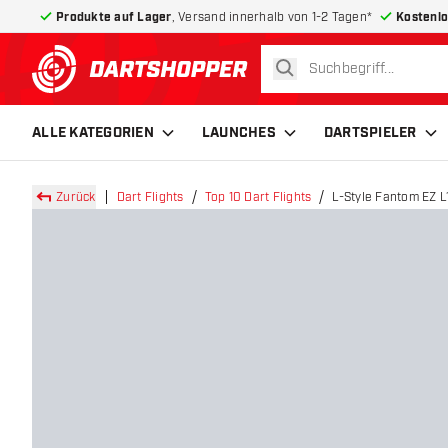
Produkte auf Lager
, Versand innerhalb von 1-2 Tagen*
Kostenlo
suchen
zurück zur Startseite
ALLE KATEGORIEN
LAUNCHES
DARTSPIELER
Zurück
Dart Flights
Top 10 Dart Flights
L-Style Fantom EZ L1