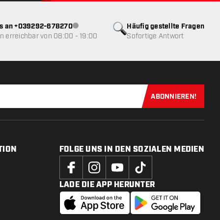
ns an +039292-678270
Häufig gestellte Fragen
Kundenservice nicht verfügbar
 erreichbar von 08:00 - 19:00
Sofortige Antwort
ABONNIEREN!
Jetzt für uns
TION
FOLGE UNS IN DEN SOZIALEN MEDIEN
LADE DIE APP HERUNTER