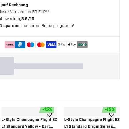
g
auf Rechnung
loser Versand ab 50 EUR**
nbewertung
8.9/10
% sparen
mit unserem Bonusprogramm!
+
3
-
15
%
-
15
%
chliste hinzufügen
Zur Wunschliste hinzufügen
Zur Wunsch
L-Style Champagne Flight EZ
L-Style Champagne Flight EZ
L
L1 Standard Yellow - Dart
L1 Standard Origin Series
S