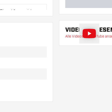
 Diese können sich
VIDEO ZU DIES
al oder eine andere
Alle Videos auf YouTube an
ariante am besten zu