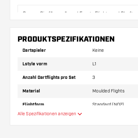
Sorgen Sie für genügend Ersatz Flights und Shafts.
durch Gebrauch abnutzen oder brechen.
PRODUKTSPEZIFIKATIONEN
Probieren Sie eine andere Form, ein anderes Materi
Dicke der Flights aus, um herauszufinden, welche V
Dartspieler
Keine
Ihnen passt!
Lstyle vorm
L1
Anzahl Dartflights pro Set
3
Material
Moulded Flights
Flightform
Standard (NO2)
Alle Spezifikationen anzeigen
Typ
Flexibilität