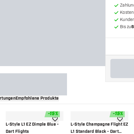
Zahlun
Kosten
Kunde
Bis zu
6
rtungen
Empfohlene Produkte
-
15
%
-
15
%
nschliste hinzufügen
Zur Wunschliste hinzufügen
Zur Wuns
L-Style L1 EZ Dimple Blue -
L-Style Champagne Flight EZ
Dart Flights
L1 Standard Black - Dart