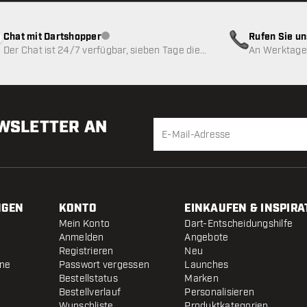
Chat mit Dartshopper
Rufen Sie u
Kundenservice nicht verfügbar
Der Chat ist 24/7 verfügbar, sieben Tage die
An Werktagen
Woche
EWSLETTER AN
NGEN
KONTO
EINKAUFEN & INSPIRA
Mein Konto
Dart-Entscheidungshilfe
Anmelden
Angebote
Registrieren
Neu
ine
Passwort vergessen
Launches
Bestellstatus
Marken
Bestellverlauf
Personalisieren
Wunschliste
Produktkategorien