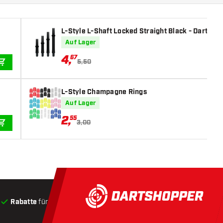
L-Style L-Shaft Locked Straight Black - Dart Sha
Auf Lager
4
,
67
5,50
IN DEN WARENKORB
L-Style Champagne Rings
Auf Lager
2
,
55
3,00
IN DEN WARENKORB
Rabatte
für Kunden
Produkte auf Lager
, Versand innerha