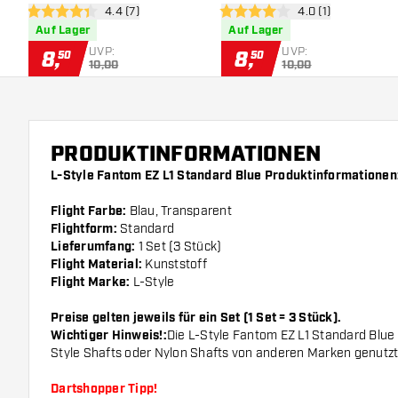
Bewertungsbereich öffnen
4.4 (7)
Bewertungsbereich
4.0 (1)
4.4 Bewertungssterne
4 Bewertungssterne
Auf Lager
Auf Lager
UVP:
UVP:
8
,
8
,
50
50
10,00
10,00
PRODUKTINFORMATIONEN
L-Style Fantom EZ L1 Standard Blue Produktinformationen
Flight Farbe:
Blau, Transparent
Flightform:
Standard
Lieferumfang:
1 Set (3 Stück)
Flight Material:
Kunststoff
Flight Marke:
L-Style
Preise gelten jeweils für ein Set (1 Set = 3 Stück).
Wichtiger Hinweis!:
Die L-Style Fantom EZ L1 Standard Blue 
Style Shafts oder Nylon Shafts von anderen Marken genutz
Dartshopper Tipp!