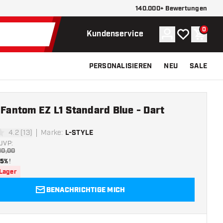
140.000+ Bewertungen
0
Konto
Meine Wunsch
Waren
Kundenservice
PERSONALISIEREN
NEU
SALE
 Fantom EZ L1 Standard Blue - Dart
4.2 (13)
Marke
:
L-STYLE
tungssterne
UVP:
10,00
15%
!
 Lager
BENACHRICHTIGE MICH