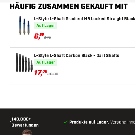
HÄUFIG ZUSAMMEN GEKAUFT MIT
Zusätzliche Farben
L-Style L-Shaft Gradient N9 Locked Straight Black
Hauptfarbe
Auf Lager
6
,
59
7,75
L-Style L-Shaft Carbon Black - Dart Shafts
Auf Lager
17
,
00
20,00
140.000+
•
Produkte auf Lager
, Versand inn
Bewertungen