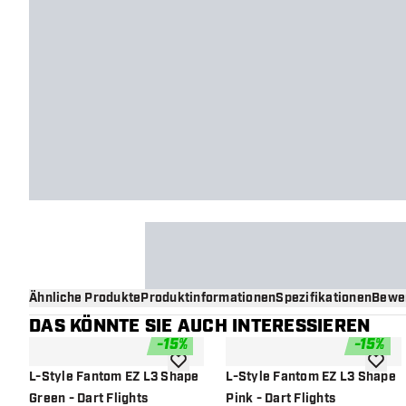
Ähnliche Produkte
Produktinformationen
Spezifikationen
Bewe
DAS KÖNNTE SIE AUCH INTERESSIEREN
-
15
%
-
15
%
Zur Wunschliste hinzufügen
Zur Wu
L-Style Fantom EZ L3 Shape
L-Style Fantom EZ L3 Shape
Green - Dart Flights
Pink - Dart Flights