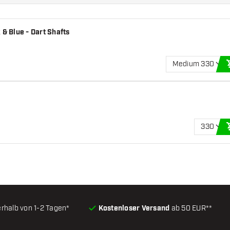
 & Blue - Dart Shafts
Medium 330
330
erhalb von 1-2 Tagen*
Kostenloser Versand
ab 50 EUR**