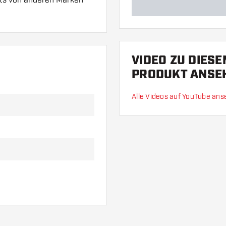
VIDEO ZU DIES
 Diese können sich
PRODUKT ANSE
Alle Videos auf YouTube an
al oder eine andere
ariante am besten zu