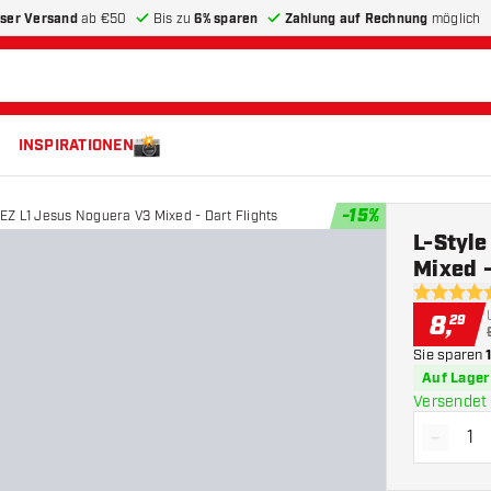
ser Versand
ab €50
Bis zu
6% sparen
Zahlung auf Rechnung
möglich
INSPIRATIONEN
-
15
%
Z L1 Jesus Noguera V3 Mixed - Dart Flights
L-Styl
Mixed -
5 Bewertu
8
,
29
Sie sparen
Auf Lager
Versendet 
-
Menge 