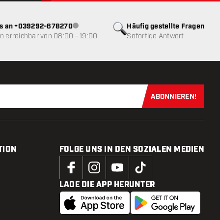
ns an +039292-678270
Häufig gestellte Fragen
Kundenservice nicht verfügbar
 erreichbar von 08:00 - 19:00
Sofortige Antwort
ABONNIEREN!
Jetzt für uns
TION
FOLGE UNS IN DEN SOZIALEN MEDIEN
LADE DIE APP HERUNTER