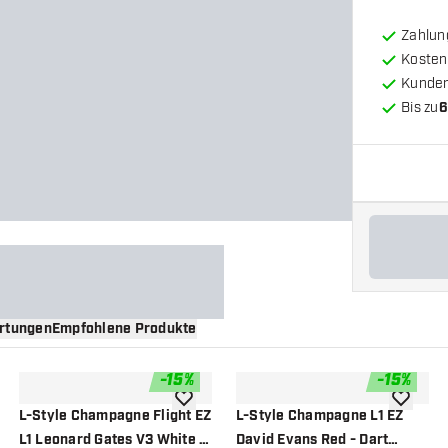
Zahlun
Kosten
Kunde
Bis zu
6
rtungen
Empfohlene Produkte
-
15
%
-
15
%
nschliste hinzufügen
Zur Wunschliste hinzufügen
Zur Wuns
L-Style Champagne Flight EZ
L-Style Champagne L1 EZ
L1 Leonard Gates V3 White -
David Evans Red - Dart