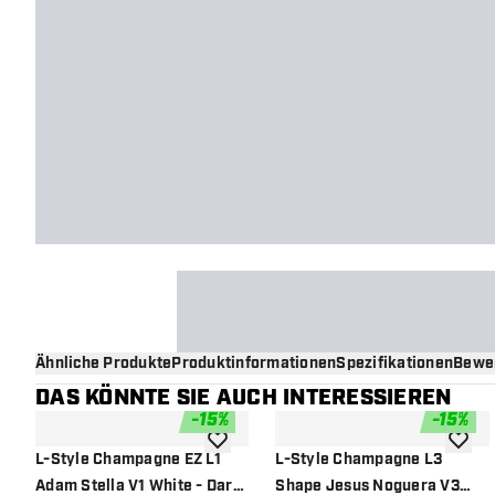
Ähnliche Produkte
Produktinformationen
Spezifikationen
Bewe
DAS KÖNNTE SIE AUCH INTERESSIEREN
-
15
%
-
15
%
Zur Wunschliste hinzufügen
Zur Wu
L-Style Champagne EZ L1
L-Style Champagne L3
Adam Stella V1 White - Dart
Shape Jesus Noguera V3