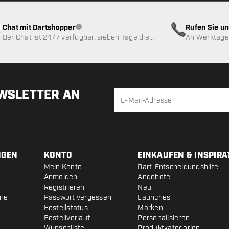
Chat mit Dartshopper
Rufen Sie u
Kundenservice nicht verfügbar
Der Chat ist 24/7 verfügbar, sieben Tage die
An Werktagen
Woche
EWSLETTER AN
NGEN
KONTO
EINKAUFEN & INSPIRA
Mein Konto
Dart-Entscheidungshilfe
Anmelden
Angebote
Registrieren
Neu
ine
Passwort vergessen
Launches
Bestellstatus
Marken
Bestellverlauf
Personalisieren
Wunschliste
Produktkategorien