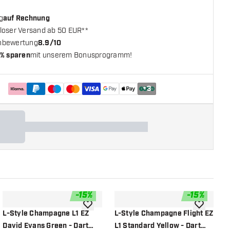
g
auf Rechnung
loser Versand ab 50 EUR**
nbewertung
8.9/10
% sparen
mit unserem Bonusprogramm!
+
3
-
15
%
-
15
%
chliste hinzufügen
Zur Wunschliste hinzufügen
Zur Wunsch
L-Style Champagne L1 EZ
L-Style Champagne Flight EZ
L
David Evans Green - Dart
L1 Standard Yellow - Dart
L