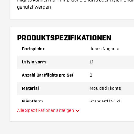
genutzt werden
Dartshopper Tipp!
PRODUKTSPEZIFIKATIONEN
Sorgen Sie für genügend Ersatz Flights und Shafts.
durch Gebrauch abnutzen oder brechen.
Dartspieler
Jesus Noguera
Lstyle vorm
L1
Probieren Sie eine andere Form, ein anderes Materi
Dicke der Flights aus, um herauszufinden, welche V
Anzahl Dartflights pro Set
3
Ihnen passt!
Material
Moulded Flights
Flightform
Standard (NO2)
Alle Spezifikationen anzeigen
Typ
Flexibilität