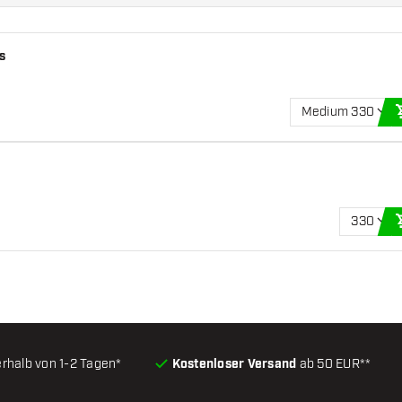
s
Medium 330
330
erhalb von 1-2 Tagen*
Kostenloser Versand
ab 50 EUR**