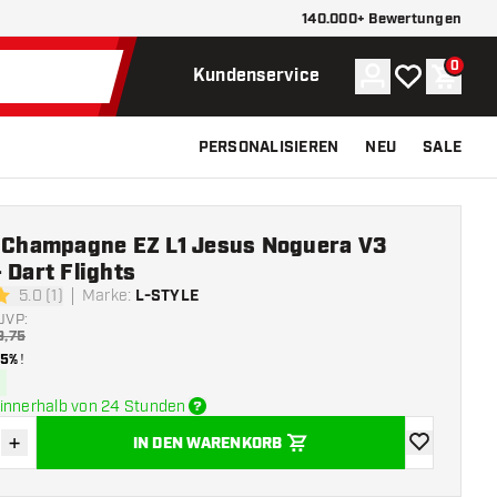
140.000+ Bewertungen
0
Konto
Meine Wunsch
Waren
Kundenservice
PERSONALISIEREN
NEU
SALE
e Champagne EZ L1 Jesus Noguera V3
 Dart Flights
5.0 (1)
Marke
:
L-STYLE
ngssterne
UVP:
9,75
15%
!
innerhalb von 24 Stunden
+
IN DEN WARENKORB
verringern
Menge erhöhen
Zur Wunschl