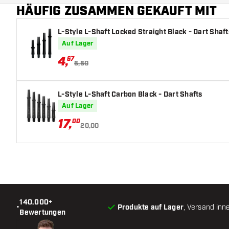
HÄUFIG ZUSAMMEN GEKAUFT MIT
Hauptfarbe
L-Style L-Shaft Locked Straight Black - Dart Shaft
Auf Lager
4
,
67
5,50
L-Style L-Shaft Carbon Black - Dart Shafts
Auf Lager
17
,
00
20,00
140.000+
•
Produkte auf Lager
, Versand inn
Bewertungen