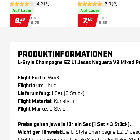
Bewertungsbereich öffnen
4.2 (6)
Bewertungsbereich
5.0 (2)
Flights
Mix - Dart Flights
4.2 Bewertungssterne
5 Bewertungssterne
Auf Lager
Auf Lager
UVP:
UVP:
8
,
7
,
29
86
9,75
9,25
PRODUKTINFORMATIONEN
L-Style Champagne EZ L1 Jesus Noguera V3 Mixed P
Flight Farbe:
Weiß
Flightform:
Übrig
Lieferumfang:
1 Set (3 Stück)
Flight Material:
Kunststoff
Flight Marke:
L-Style
Preise gelten jeweils für ein Set (1 Set = 3 Stück).
Wichtiger Hinweis!:
Die L-Style Champagne EZ L1 Jes
Flights können nur mit L-Style Shafts oder Nylon Sha