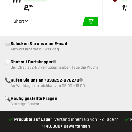
2
,
1
,
35
20
Short
IN DEN WARENKOR
Schicken Sie uns eine E-mail
Antwort innerhalb 1 Werktag
Chat mit Dartshopper
Kundenservice nicht verfügbar
Der Chat ist 24/7 verfügbar, sieben Tage die Woche
Rufen Sie uns an +039292-678270
Kundenservice nicht verfügba
An Werktagen erreichbar von 08:00 - 19:00
Häufig gestellte Fragen
Sofortige Antwort
Produkte auf Lager
, Versand innerhalb von 1-2 Tagen*
•
140.000+ Bewertungen