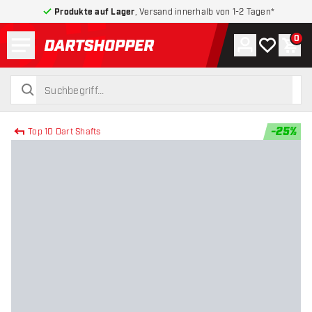
Produkte auf Lager
, Versand innerhalb von 1-2 Tagen*
Menü
0
Konto
Meine Wuns
War
zurück zur Startseite
suchen
suchen
-
25
%
Top 10 Dart Shafts