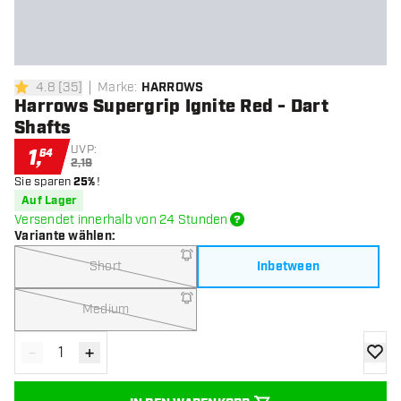
4.8
[
35
]
Marke
:
HARROWS
4.8 Bewertungssterne
Harrows Supergrip Ignite Red - Dart
Shafts
UVP:
1
,
64
2,19
Sie sparen
25%
!
Auf Lager
Versendet innerhalb von 24 Stunden
Variante wählen
:
Short
Inbetween
Medium
-
+
Menge verringern
Menge erhöhen
Zur Wu