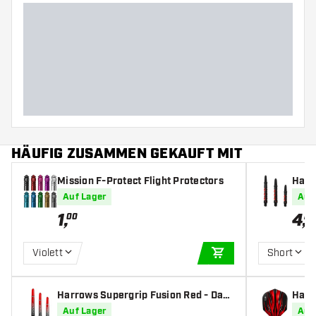
HÄUFIG ZUSAMMEN GEKAUFT MIT
Mission F-Protect Flight Protectors
Harr
Auf Lager
Auf
1
,
4
,
00
20
Violett
Short
IN DEN WARENKOR
Harrows Supergrip Fusion Red - Dart
Harro
Shafts
Auf Lager
Auf