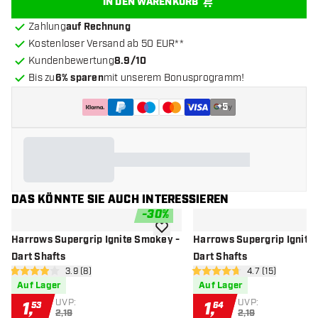
IN DEN WARENKORB
Zahlung
auf Rechnung
Kostenloser Versand ab 50 EUR**
Kundenbewertung
8.9/10
Bis zu
6% sparen
mit unserem Bonusprogramm!
+
5
DAS KÖNNTE SIE AUCH INTERESSIEREN
-
30
%
Zur Wunschliste hinzufügen
Harrows Supergrip Ignite Smokey -
Harrows Supergrip Ignite 
Dart Shafts
Dart Shafts
Bewertungsbereich öffnen
3.9 (8)
Bewertungsbere
4.7 (15)
3.9 Bewertungssterne
4.7 Bewertungssterne
Auf Lager
Auf Lager
UVP:
UVP:
1
,
1
,
53
64
2,19
2,19