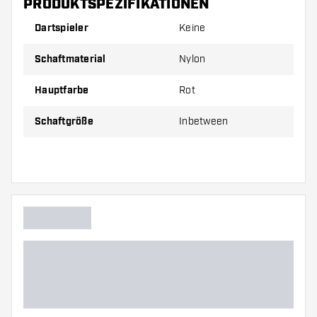
PRODUKTSPEZIFIKATIONEN
Dartspieler
Keine
Preise gelten jeweils für ein Set (1 Set = 3 Stück).
Schaftmaterial
Nylon
Hauptfarbe
Rot
Schaftgröße
Inbetween