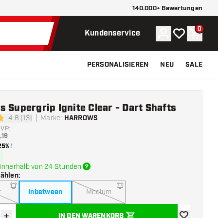
140.000+ Bewertungen
0
Konto
Meine Wunsch
Waren
Kundenservice
PERSONALISIEREN
NEU
SALE
 Supergrip Ignite Clear - Dart Shafts
4.8 (13)
Marke
:
HARROWS
tungssterne
VP:
,19
25%
!
innerhalb von 24 Stunden
wählen
:
t
Inbetween
Medium
+
IN DEN WARENKORB