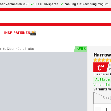
ser Versand
ab €50
Bis zu
6% sparen
Zahlung auf Rechnung
möglich
INSPIRATIONEN
-
25
%
nite Clear - Dart Shafts
Harrows
4.8 Bewer
U
1
,
64
2
Sie sparen
Auf Lager
Versendet 
Variante 
Shor
-