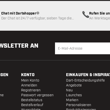
Chat mit Dartshopper
Rufen Sie u
Kundenservice nicht verfügbar
Der Chat ist 24/7 verfügbar, sieben Tage die
An Werktagen
Woche
EWSLETTER AN
NGEN
KONTO
EINKAUFEN & INSPIRA
Mein Konto
Dart-Entscheidungshilfe
Anmelden
Angebote
Registrieren
Neu
ine
Passwort vergessen
Launches
Bestellstatus
Marken
Bestellverlauf
Personalisieren
Wunschliste
Produktkategorien