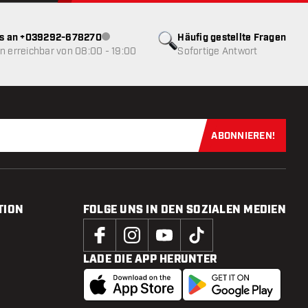
ns an +039292-678270
Häufig gestellte Fragen
Kundenservice nicht verfügbar
 erreichbar von 08:00 - 19:00
Sofortige Antwort
ABONNIEREN!
Jetzt für uns
TION
FOLGE UNS IN DEN SOZIALEN MEDIEN
LADE DIE APP HERUNTER