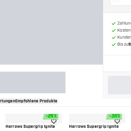
Menge 
Zahlun
Kosten
Kunde
Bis zu
6
rtungen
Empfohlene Produkte
-
25
%
-
30
%
nschliste hinzufügen
Zur Wunschliste hinzufügen
Zur Wuns
Harrows Supergrip Ignite
Harrows Supergrip Ignite