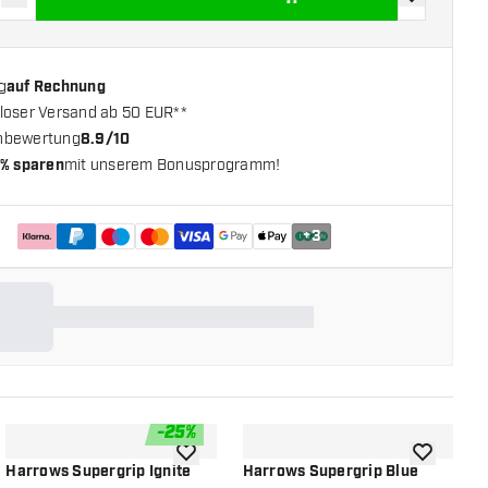
verringern
Menge erhöhen
Zur Wunschl
g
auf Rechnung
loser Versand ab 50 EUR**
nbewertung
8.9/10
% sparen
mit unserem Bonusprogramm!
+
3
-
25
%
chliste hinzufügen
Zur Wunschliste hinzufügen
Zur Wunsch
Harrows Supergrip Ignite
Harrows Supergrip Blue
H