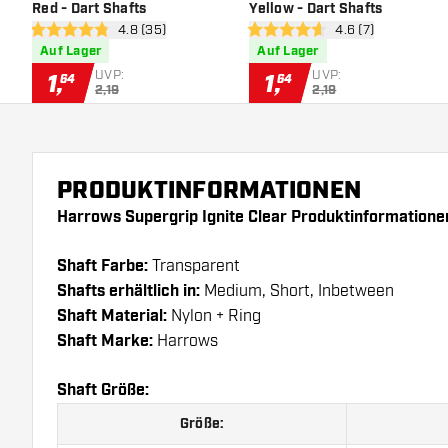
Red - Dart Shafts
Yellow - Dart Shafts
Bewertungsbereich öffnen
4.8 (35)
Bewertungsbereich
4.6 (7)
4.8 Bewertungssterne
4.6 Bewertungssterne
Auf Lager
Auf Lager
UVP:
UVP:
1
,
1
,
64
64
2,19
2,19
PRODUKTINFORMATIONEN
Harrows Supergrip Ignite Clear Produktinformatione
Shaft Farbe:
Transparent
Shafts erhältlich in:
Medium, Short, Inbetween
Shaft Material:
Nylon + Ring
Shaft Marke:
Harrows
Shaft Größe:
Größe: