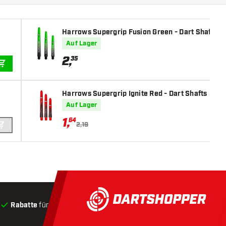
Harrows Supergrip Fusion Green - Dart Shafts
Auf Lager
2
,
35
IN DEN WARENKORB
Harrows Supergrip Ignite Red - Dart Shafts
Auf Lager
1
,
64
2,19
IN DEN WARENKORB
Rabatte
für Kunden
Produkte auf Lager
, Versand innerha