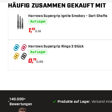
HÄUFIG ZUSAMMEN GEKAUFT MIT
Harrows Supergrip Ignite Smokey - Dart Shafts
Auf Lager
1
,
53
2,19
Harrows Supergrip Rings 3 Stück
Auf Lager
0
,
76
0,95
140.000+
•
Produkte auf Lager
, Versand inn
Bewertungen