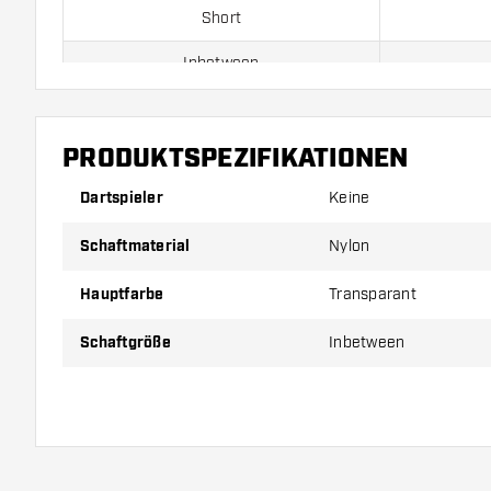
Short
Inbetween
Medium
PRODUKTSPEZIFIKATIONEN
Preise gelten jeweils für ein Set (1 Set = 3 Stück).
Dartspieler
Keine
Schaftmaterial
Nylon
Hauptfarbe
Transparant
Schaftgröße
Inbetween