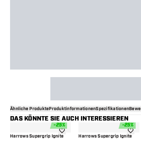
Ähnliche Produkte
Produktinformationen
Spezifikationen
Bewe
DAS KÖNNTE SIE AUCH INTERESSIEREN
-
25
%
-
25
%
Zur Wunschliste hinzufügen
Zur Wu
Harrows Supergrip Ignite
Harrows Supergrip Ignite