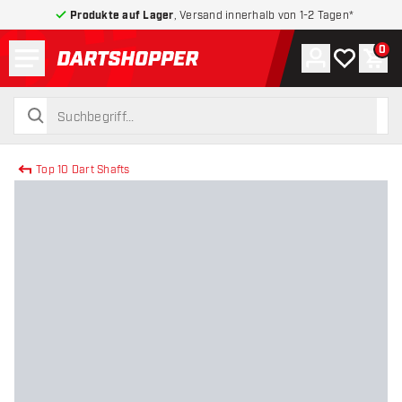
Produkte auf Lager
, Versand innerhalb von 1-2 Tagen*
Menü
0
Konto
Meine Wuns
War
zurück zur Startseite
suchen
suchen
Top 10 Dart Shafts