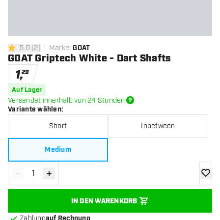
5.0
[
2
]
Marke
:
GOAT
5 Bewertungssterne
GOAT Griptech White - Dart Shafts
1
,
29
Auf Lager
Versendet innerhalb von 24 Stunden
Variante wählen
:
Short
Inbetween
Medium
-
+
Menge verringern
Menge erhöhen
Zur Wu
IN DEN WARENKORB
Zahlung
auf Rechnung