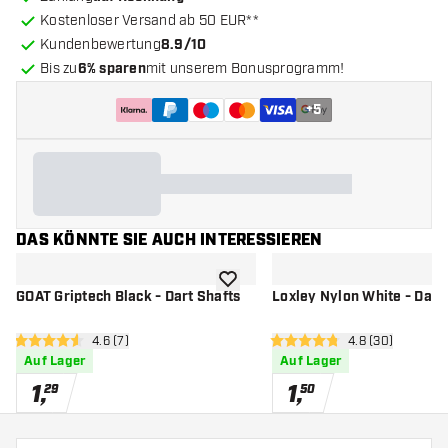
Kostenloser Versand ab 50 EUR**
Kundenbewertung
8.9/10
Bis zu
6% sparen
mit unserem Bonusprogramm!
+
5
DAS KÖNNTE SIE AUCH INTERESSIEREN
Zur Wunschliste hinzufügen
GOAT Griptech Black - Dart Shafts
Loxley Nylon White - Dart
Bewertungsbereich öffnen
4.6 (7)
Bewertungsbere
4.8 (30)
4.6 Bewertungssterne
4.8 Bewertungssterne
Auf Lager
Auf Lager
1
,
1
,
29
50