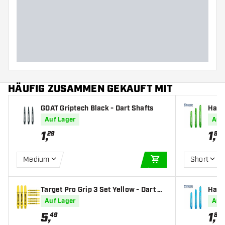
HÄUFIG ZUSAMMEN GEKAUFT MIT
GOAT Griptech Black - Dart Shafts
Harr
ts
Auf Lager
Auf
1
,
1
,
29
80
Medium
Short
IN DEN WARENKOR
Target Pro Grip 3 Set Yellow - Dart Sh
Harr
afts
Shaf
Auf Lager
Auf
5
,
1
,
49
80