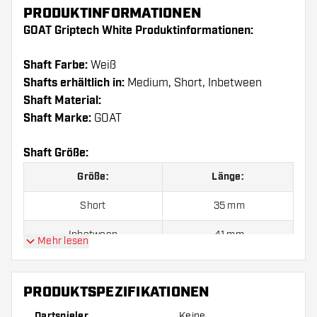
PRODUKTINFORMATIONEN
GOAT Griptech White Produktinformationen:
Shaft Farbe:
Weiß
Shafts erhältlich in:
Medium, Short, Inbetween
Shaft Material:
Shaft Marke:
GOAT
Shaft Größe:
Größe:
Länge:
Short
35 mm
Inbetween
41 mm
Mehr lesen
Medium
48 mm
PRODUKTSPEZIFIKATIONEN
Preise gelten jeweils für ein Set (1 Set = 3 Stück).
Dartspieler
Keine