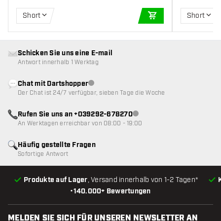
Short
Short
IN DEN WARENKOR
Schicken Sie uns eine E-mail
Antwort innerhalb 1 Werktag
Chat mit Dartshopper
Kundenservice nicht verfügbar
Der Chat ist 24/7 verfügbar, sieben Tage die Woche
Rufen Sie uns an +039292-678270
Kundenservice nicht verfügba
An Werktagen erreichbar von 08:00 - 19:00
Häufig gestellte Fragen
Sofortige Antwort
Produkte auf Lager
, Versand innerhalb von 1-2 Tagen*
•
140.000+ Bewertungen
MELDEN SIE SICH FÜR UNSEREN NEWSLETTER AN