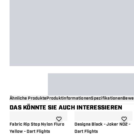
Ähnliche Produkte
Produktinformationen
Spezifikationen
Bewe
DAS KÖNNTE SIE AUCH INTERESSIEREN
Zur Wunschliste hinzufügen
Zur Wu
Fabric Rip Stop Nylon Fluro
Designa Black - Joker NO2 -
Yellow - Dart Flights
Dart Flights