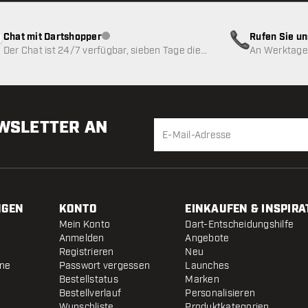
Chat mit Dartshopper
Rufen Sie u
Kundenservice nicht verfügbar
Der Chat ist 24/7 verfügbar, sieben Tage die
An Werktagen
Woche
EWSLETTER AN
NGEN
KONTO
EINKAUFEN & INSPIRA
Mein Konto
Dart-Entscheidungshilfe
Anmelden
Angebote
Registrieren
Neu
ine
Passwort vergessen
Launches
Bestellstatus
Marken
Bestellverlauf
Personalisieren
Wunschliste
Produktkategorien