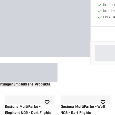
Kosten
Kunde
Bis zu
6
rtungen
Empfohlene Produkte
nschliste hinzufügen
Zur Wunschliste hinzufügen
Zur Wuns
Designa MultiFarbe -
Designa MultiFarbe - Wolf
Elephant NO2 - Dart Flights
NO2 - Dart Flights