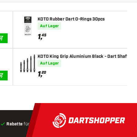
KOTO Rubber Dart O-Rings 30pcs
Auf Lager
1
,
45
IN DEN WARENKORB
KOTO King Grip Aluminium Black - Dart Shafts
Auf Lager
1
,
20
IN DEN WARENKORB
Rabatte
für Kunden
Produkte auf Lager
, Versand innerha