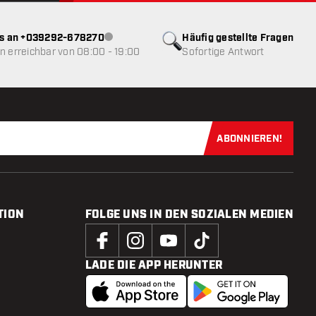
ns an +039292-678270
Häufig gestellte Fragen
Kundenservice nicht verfügbar
 erreichbar von 08:00 - 19:00
Sofortige Antwort
ABONNIEREN!
Jetzt für uns
TION
FOLGE UNS IN DEN SOZIALEN MEDIEN
LADE DIE APP HERUNTER