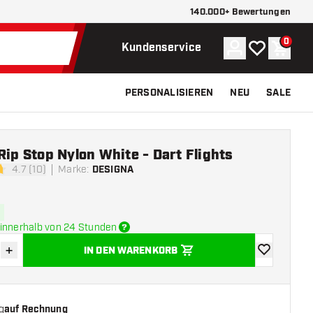
140.000+ Bewertungen
0
Konto
Meine Wunsch
Waren
Kundenservice
PERSONALISIEREN
NEU
SALE
Rip Stop Nylon White - Dart Flights
4.7 (10)
Marke
:
DESIGNA
tungssterne
innerhalb von 24 Stunden
+
IN DEN WARENKORB
verringern
Menge erhöhen
Zur Wunschl
g
auf Rechnung