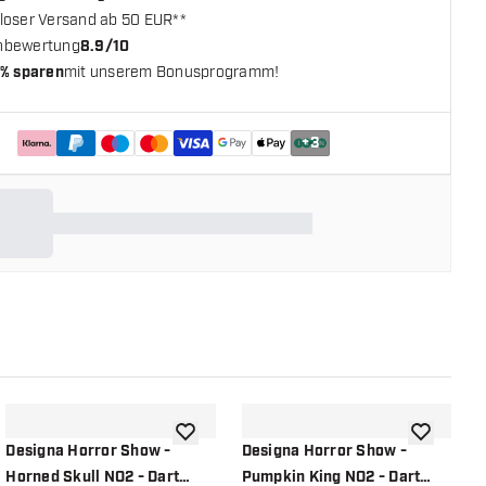
loser Versand ab 50 EUR**
nbewertung
8.9/10
% sparen
mit unserem Bonusprogramm!
+
3
chliste hinzufügen
Zur Wunschliste hinzufügen
Zur Wunsch
Designa Horror Show -
Designa Horror Show -
D
Horned Skull NO2 - Dart
Pumpkin King NO2 - Dart
M