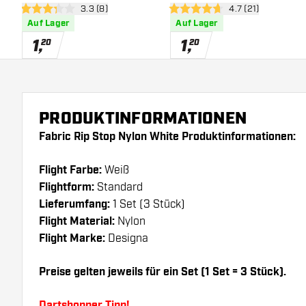
Bewertungsbereich öffnen
3.3 (8)
Bewertungsbereic
4.7 (21)
3.3 Bewertungssterne
4.7 Bewertungssterne
Auf Lager
Auf Lager
1
,
1
,
20
20
PRODUKTINFORMATIONEN
Fabric Rip Stop Nylon White Produktinformationen:
Flight Farbe:
Weiß
Flightform:
Standard
Lieferumfang:
1 Set (3 Stück)
Flight Material:
Nylon
Flight Marke:
Designa
Preise gelten jeweils für ein Set (1 Set = 3 Stück).
Dartshopper Tipp!