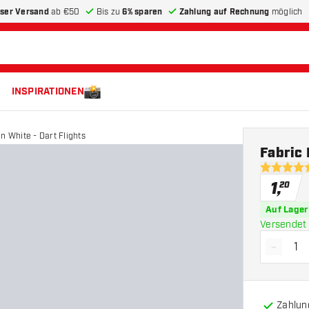
ser Versand
ab €50
Bis zu
6% sparen
Zahlung auf Rechnung
möglich
INSPIRATIONEN
n White - Dart Flights
Fabric 
4.7 Bewer
1
,
20
Auf Lager
Versendet 
-
Menge 
Zahlun