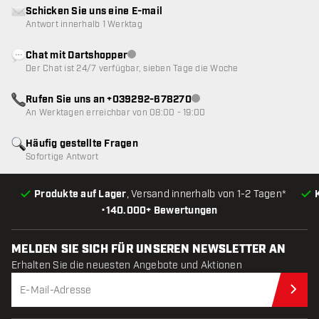
Schicken Sie uns eine E-mail
Antwort innerhalb 1 Werktag
Chat mit Dartshopper
Kundenservice nicht verfügbar
Der Chat ist 24/7 verfügbar, sieben Tage die Woche
Rufen Sie uns an +039292-678270
Kundenservice nicht verfügba
An Werktagen erreichbar von 08:00 - 19:00
Häufig gestellte Fragen
Sofortige Antwort
Produkte auf Lager
, Versand innerhalb von 1-2 Tagen*
•
140.000+ Bewertungen
MELDEN SIE SICH FÜR UNSEREN NEWSLETTER AN
Erhalten Sie die neuesten Angebote und Aktionen
Jet