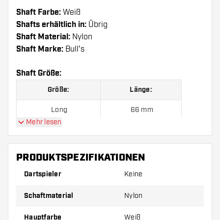
Shaft Farbe:
Weiß
Shafts erhältlich in:
Übrig
Shaft Material:
Nylon
Shaft Marke:
Bull's
Shaft Größe:
Größe:
Länge:
Long
66 mm
Mehr lesen
Preise gelten jeweils für ein Set (1 Set = 3 Stück).
PRODUKTSPEZIFIKATIONEN
Dartspieler
Keine
Schaftmaterial
Nylon
Hauptfarbe
Weiß