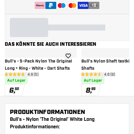
+
5
DAS KÖNNTE SIE AUCH INTERESSIEREN
Zur Wunschliste hinzufügen
Bull's - 5-Pack Nylon The Original
Bull's Nylon Shaft testkit 
Long + Ring - White - Dart Shafts
Shafts
Bewertungsbereich öffnen
4.8 (5)
Bewertungsberei
4.6 (9)
4.8 Bewertungssterne
4.6 Bewertungssterne
Auf Lager
Auf Lager
6
,
8
,
50
95
PRODUKTINFORMATIONEN
Bull's - Nylon 'The Original' White Long
Produktinformationen: