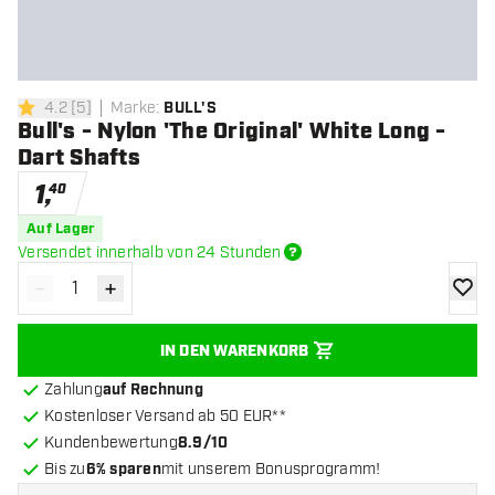
4.2
[
5
]
Marke
:
BULL'S
4.2 Bewertungssterne
Bull's - Nylon 'The Original' White Long -
Dart Shafts
1
,
40
Auf Lager
Versendet innerhalb von 24 Stunden
-
+
Menge verringern
Menge erhöhen
Zur Wu
IN DEN WARENKORB
Zahlung
auf Rechnung
Kostenloser Versand ab 50 EUR**
Kundenbewertung
8.9/10
Bis zu
6% sparen
mit unserem Bonusprogramm!