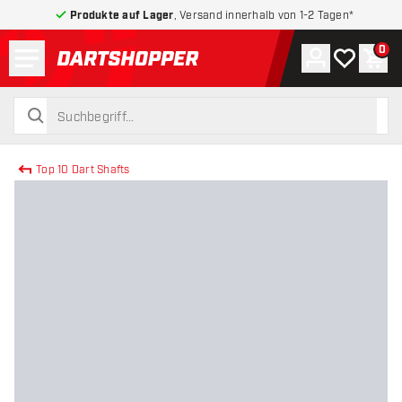
Produkte auf Lager
, Versand innerhalb von 1-2 Tagen*
Menü
0
Konto
Meine Wuns
War
zurück zur Startseite
suchen
suchen
Top 10 Dart Shafts