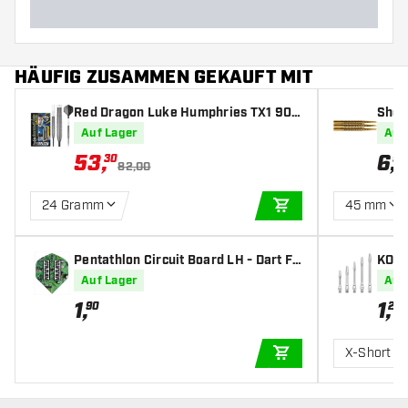
HÄUFIG ZUSAMMEN GEKAUFT MIT
Red Dragon Luke Humphries TX1 90%
Shot 
- Dartpfeile
Auf Lager
Auf
53
,
6
,
30
95
82,00
24 Gramm
45 mm
IN DEN WARENKOR
Pentathlon Circuit Board LH - Dart Fli
KOTO
ghts
rt Sh
Auf Lager
Auf
1
,
1
,
90
20
X-Short
IN DEN WARENKOR