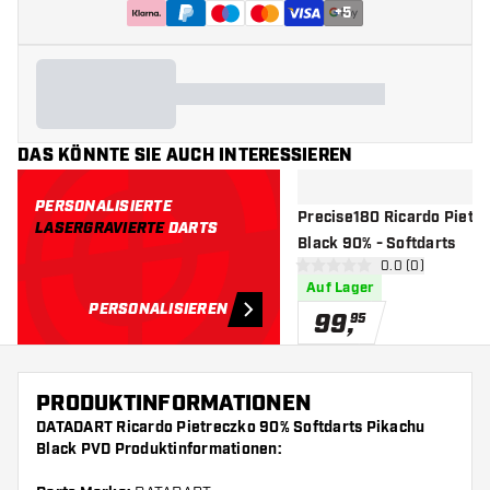
+
5
DAS KÖNNTE SIE AUCH INTERESSIEREN
PERSONALISIERTE
Precise180 Ricardo Pietr
LASERGRAVIERTE
DARTS
Black 90% - Softdarts
Bewertungsbere
0.0 (0)
0 Bewertungssterne
Auf Lager
PERSONALISIEREN
99
,
95
PRODUKTINFORMATIONEN
DATADART Ricardo Pietreczko 90% Softdarts Pikachu
Black PVD Produktinformationen: