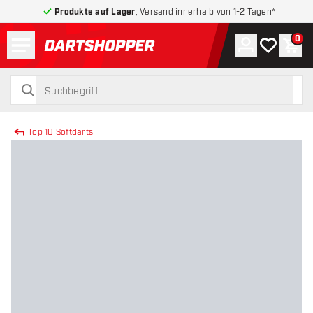
Produkte auf Lager
, Versand innerhalb von 1-2 Tagen*
Menü
0
Konto
Meine Wuns
War
zurück zur Startseite
suchen
suchen
Top 10 Softdarts