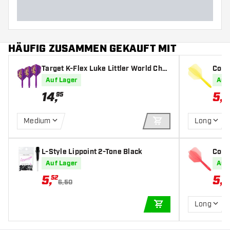
HÄUFIG ZUSAMMEN GEKAUFT MIT
Target K-Flex Luke Littler World Cha
Cond
mpion 2025 NO6 - Dart Flights
mall 
Auf Lager
Auf
14
,
5
,
95
17
Medium
Long
IN DEN WARENKOR
L-Style Lippoint 2-Tone Black
Cond
mall 
Auf Lager
Auf
5
,
5
,
52
17
6,50
Long
IN DEN WARENKOR