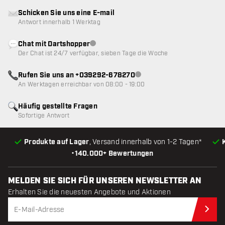
Schicken Sie uns eine E-mail
Antwort innerhalb 1 Werktag
Chat mit Dartshopper
Kundenservice nicht verfügbar
Der Chat ist 24/7 verfügbar, sieben Tage die Woche
Rufen Sie uns an +039292-678270
Kundenservice nicht verfügba
An Werktagen erreichbar von 08:00 - 19:00
Häufig gestellte Fragen
Sofortige Antwort
Produkte auf Lager
, Versand innerhalb von 1-2 Tagen*
•
140.000+ Bewertungen
MELDEN SIE SICH FÜR UNSEREN NEWSLETTER AN
Erhalten Sie die neuesten Angebote und Aktionen
Jet