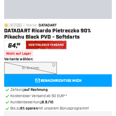
4.7
[
6
]
Marke
:
DATADART
4.7 Bewertungssterne
DATADART Ricardo Pietreczko 90%
Pikachu Black PVD - Softdarts
64
,
95
Kostenloser Versand
Nicht auf Lager
Variante wählen
:
21 Gramm
BENACHRICHTIGE MICH
Zahlung
auf Rechnung
Kostenloser Versand ab 50 EUR**
Kundenbewertung
8.9/10
Bis zu
6% sparen
mit unserem Bonusprogramm!