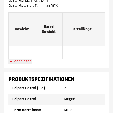
Darts Marke:
DATADART
Darts Material:
Tungsten 90%
Barrel
Gewicht:
Barrellänge:
Dur
Gewicht:
21 Gramm
20 Gramm
50.00 mm
Mehr lesen
PRODUKTSPEZIFIKATIONEN
DATADART Ricardo Pietreczko 90% Softdarts Pikachu
Gripart Barrel (1-5)
2
Black PVD kommen mit:
3 Barrels, 3 Flights und 3 Shafts.
Gripart Barrel
Ringed
Form Barrelnase
Rund