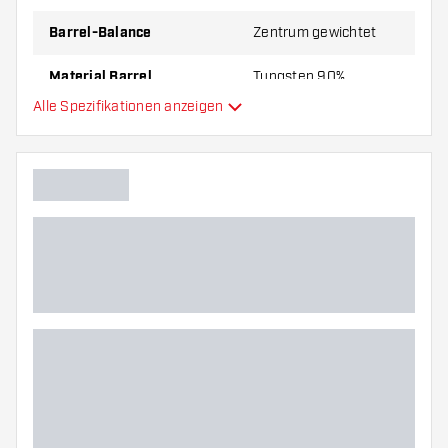
Barrel-Balance
Zentrum gewichtet
Material Barrel
Tungsten 90%
Alle Spezifikationen anzeigen
Gripart Barrelnase
Dartspieler
Barrelfarbe
Barrel Gripzone
Barrelform
Gewicht
Barreldurchmesser (MM)
Barrellänge (MM)