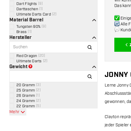
Wir konn
Dart Flights
(
9
)
Das kann
Darttaschen
(
1
)
Ultimate Darts Card
(
2
)
Einige
Material Barrel
Alle F
Tungsten 90%
(
9
)
Kund
Brass
(
1
)
Hersteller
Red Dragon
(
20
)
Ultimate Darts
(
2
)
Gewicht
JONNY 
20 Gramm
(
3
)
Lerne Jonny C
25 Gramm
(
2
)
Abschlussstär
26 Gramm
(
1
)
24 Gramm
(
2
)
gewonnen, dar
22 Gramm
(
5
)
Mehr
Clayton reprä
jeder Spieler 