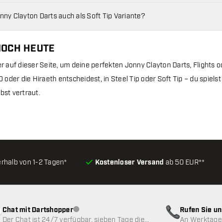
onny Clayton Darts auch als Soft Tip Variante?
NOCH HEUTE
er auf dieser Seite, um deine perfekten Jonny Clayton Darts, Flights o
.0 oder die Hiraeth entscheidest, in Steel Tip oder Soft Tip – du spiels
bst vertraut.
erhalb von 1-2 Tagen*
Kostenloser Versand
ab 50 EUR**
Chat mit Dartshopper
Rufen Sie u
Kundenservice nicht verfügbar
Der Chat ist 24/7 verfügbar, sieben Tage die
An Werktagen