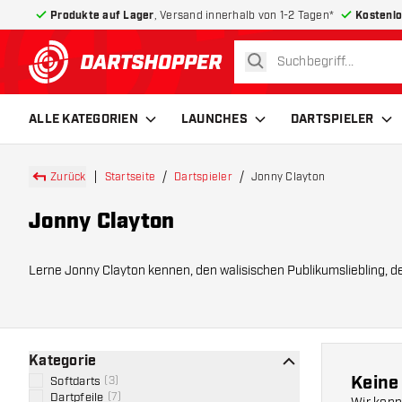
Produkte auf Lager
, Versand innerhalb von 1-2 Tagen*
Kostenlo
suchen
zurück zur Startseite
ALLE KATEGORIEN
LAUNCHES
DARTSPIELER
Zurück
Startseite
Dartspieler
Jonny Clayton
Jonny Clayton
Lerne Jonny Clayton kennen, den walisischen Publikumsliebling, de
Clayton hat bereit
Kategorie
Keine
Softdarts
(
3
)
Dartpfeile
(
7
)