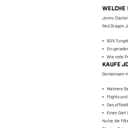
WELCHE 
Jonny Clayton
Red Dragon J
90% Tungst
Ein gerader
Wie viele P
KAUFE J
Gemeinsam mi
Mehrere Set
Flights und
Das offizie
Einen Dart
Nutze die Fil