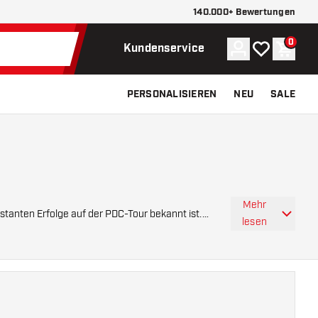
140.000+ Bewertungen
0
Konto
Meine Wunsch
Waren
Kundenservice
PERSONALISIEREN
NEU
SALE
Mehr
stanten Erfolge auf der PDC-Tour bekannt ist.
lesen