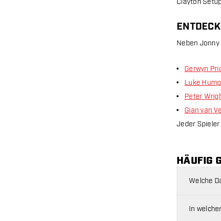
Clayton Setup
ENTDECK
Neben Jonny C
Gerwyn Pri
Luke Hump
Peter Wrig
Gian van V
Jeder Spieler 
HÄUFIG 
Welche Da
In welche