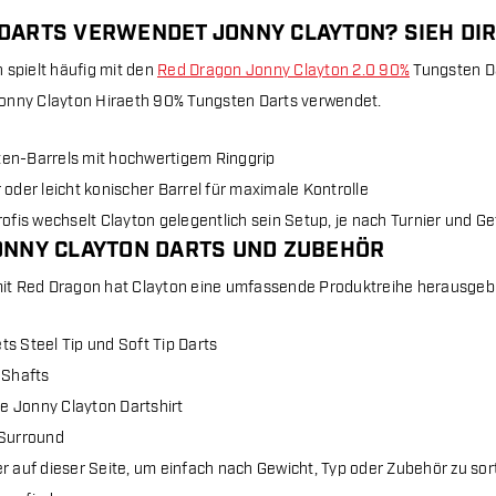
DARTS VERWENDET JONNY CLAYTON? SIEH DIR
 spielt häufig mit den
Red Dragon Jonny Clayton 2.0 90%
Tungsten Da
onny Clayton Hiraeth 90% Tungsten Darts verwendet.
en-Barrels mit hochwertigem Ringgrip
 oder leicht konischer Barrel für maximale Kontrolle
rofis wechselt Clayton gelegentlich sein Setup, je nach Turnier und G
ONNY CLAYTON DARTS UND ZUBEHÖR
t Red Dragon hat Clayton eine umfassende Produktreihe herausgebr
s Steel Tip und Soft Tip Darts
 Shafts
lle Jonny Clayton Dartshirt
 Surround
ter auf dieser Seite, um einfach nach Gewicht, Typ oder Zubehör zu so