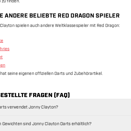
 zu finden.
E ANDERE BELIEBTE RED DRAGON SPIELER
layton spielen auch andere Weltklassespieler mit Red Dragon:
ce
hries
ht
een
hat seine eigenen offiziellen Darts und Zubehörartikel.
GESTELLTE FRAGEN (FAQ)
rts verwendet Jonny Clayton?
n Gewichten sind Jonny Clayton Darts erhältlich?