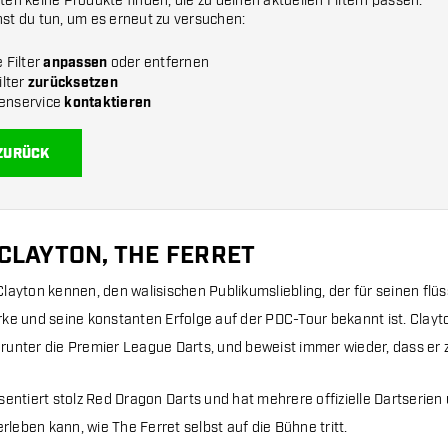
ten keine Produkte finden, die zu deinen aktuellen Filtern passen.
st du tun, um es erneut zu versuchen:
 Filter
anpassen
oder entfernen
ilter
zurücksetzen
enservice
kontaktieren
ZURÜCK
CLAYTON, THE FERRET
layton kennen, den walisischen Publikumsliebling, der für seinen flüs
ke und seine konstanten Erfolge auf der PDC-Tour bekannt ist. Clayto
unter die Premier League Darts, und beweist immer wieder, dass er z
sentiert stolz Red Dragon Darts und hat mehrere offizielle Dartserien
erleben kann, wie The Ferret selbst auf die Bühne tritt.