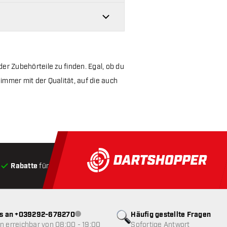
der Zubehörteile zu finden. Egal, ob du
t immer mit der Qualität, auf die auch
Rabatte
für Kunden
Produkte auf Lager
, Versand innerha
ns an +039292-678270
Häufig gestellte Fragen
Kundenservice nicht verfügbar
 erreichbar von 08:00 - 19:00
Sofortige Antwort