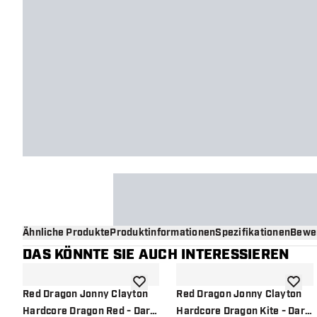
Ähnliche Produkte
Produktinformationen
Spezifikationen
Bewe
DAS KÖNNTE SIE AUCH INTERESSIEREN
Zur Wunschliste hinzufügen
Zur Wu
Red Dragon Jonny Clayton
Red Dragon Jonny Clayton
Hardcore Dragon Red - Dart
Hardcore Dragon Kite - Dart