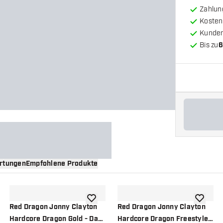
Zahlun
Kosten
Kunde
Bis zu
6
rtungen
Empfohlene Produkte
nschliste hinzufügen
Zur Wunschliste hinzufügen
Zur Wuns
Red Dragon Jonny Clayton
Red Dragon Jonny Clayton
Hardcore Dragon Gold - Dart
Hardcore Dragon Freestyle