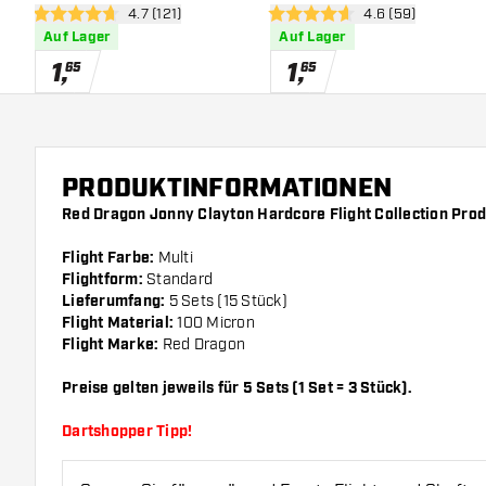
Bewertungsbereich öffnen
4.7 (121)
Bewertungsbereic
4.6 (59)
Flights
Flights
4.7 Bewertungssterne
4.6 Bewertungssterne
Auf Lager
Auf Lager
1
,
1
,
65
65
PRODUKTINFORMATIONEN
Red Dragon Jonny Clayton Hardcore Flight Collection Pro
Flight Farbe:
Multi
Flightform:
Standard
Lieferumfang:
5 Sets (15 Stück)
Flight Material:
100 Micron
Flight Marke:
Red Dragon
Preise gelten jeweils für 5 Sets (1 Set = 3 Stück).
Dartshopper Tipp!