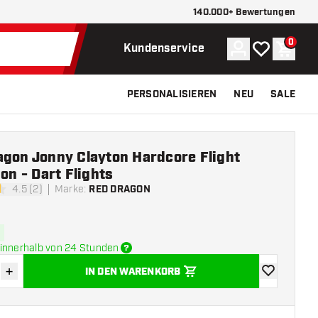
140.000+ Bewertungen
0
Konto
Meine Wunsch
Waren
Kundenservice
PERSONALISIEREN
NEU
SALE
agon Jonny Clayton Hardcore Flight
ion - Dart Flights
4.5 (2)
Marke
:
RED DRAGON
tungssterne
innerhalb von 24 Stunden
+
IN DEN WARENKORB
verringern
Menge erhöhen
Zur Wunschl