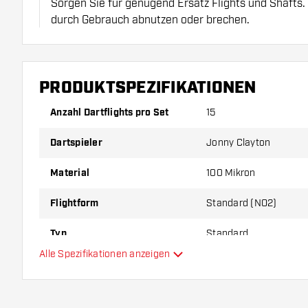
Sorgen Sie für genügend Ersatz Flights und Shafts.
durch Gebrauch abnutzen oder brechen.
Probieren Sie eine andere Form, ein anderes Materi
Dicke der Flights aus, um herauszufinden, welche V
PRODUKTSPEZIFIKATIONEN
Ihnen passt!
Anzahl Dartflights pro Set
15
Dartspieler
Jonny Clayton
Material
100 Mikron
Flightform
Standard (NO2)
Typ
Standard
Alle Spezifikationen anzeigen
Flexibilität
Hauptfarbe