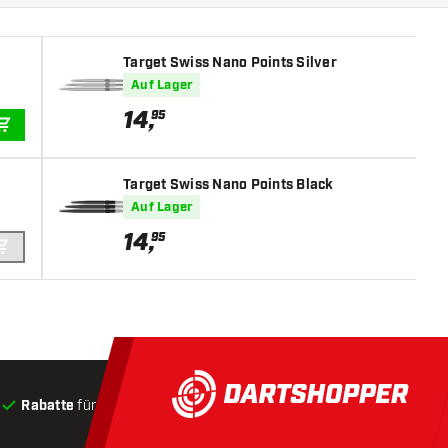
Target Swiss Nano Points Silver
Auf Lager
14
,
95
IN DEN WARENKORB
Target Swiss Nano Points Black
Auf Lager
14
,
95
IN DEN WARENKORB
Rabatte
für Kunden
Produkte auf Lager
, Versand innerha