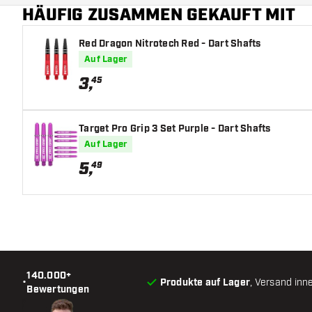
HÄUFIG ZUSAMMEN GEKAUFT MIT
Red Dragon Nitrotech Red - Dart Shafts
Auf Lager
3
,
45
Target Pro Grip 3 Set Purple - Dart Shafts
Auf Lager
5
,
49
140.000+
•
Produkte auf Lager
, Versand inn
Bewertungen