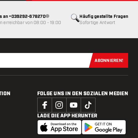
ns an +039292-678270
Häufig gestellte Fragen
Kundenservice nicht verfügbar
 erreichbar von 08:00 - 19:00
Sofortige Antwort
ABONNIEREN!
Jetzt für uns
TION
FOLGE UNS IN DEN SOZIALEN MEDIEN
LADE DIE APP HERUNTER