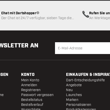
Chat mit Dartshopper
Rufen Sie u
Kundenservice nicht verfügbar
Der Chat ist 24/7 verfügbar, sieben Tage die
An Werktagen
Woche
EWSLETTER AN
NGEN
KONTO
EINKAUFEN & INSPIRA
Mein Konto
Dart-Entscheidungshilfe
Anmelden
Angebote
Registrieren
Neu
ine
Passwort vergessen
Launches
Bestellstatus
Marken
Bestellverlauf
Personalisieren
Wunschliste
Produktkategorien