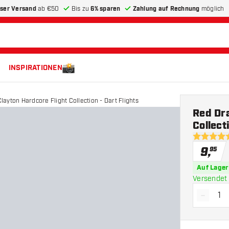
ser Versand
ab €50
Bis zu
6% sparen
Zahlung auf Rechnung
möglich
INSPIRATIONEN
ayton Hardcore Flight Collection - Dart Flights
Red Dr
Collect
4.5 Bewer
9
,
95
Auf Lager
Versendet 
-
Menge 