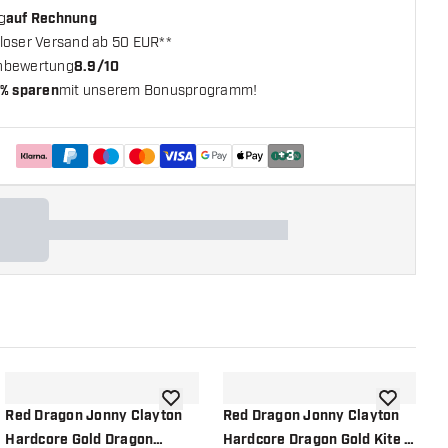
g
auf Rechnung
loser Versand ab 50 EUR**
nbewertung
8.9/10
% sparen
mit unserem Bonusprogramm!
+
3
chliste hinzufügen
Zur Wunschliste hinzufügen
Zur Wunsch
Red Dragon Jonny Clayton
Red Dragon Jonny Clayton
R
Hardcore Gold Dragon
Hardcore Dragon Gold Kite -
Y