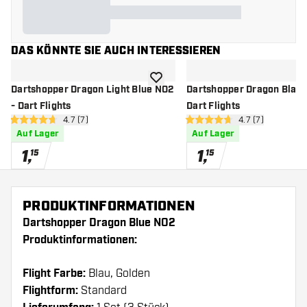
DAS KÖNNTE SIE AUCH INTERESSIEREN
Zur Wunschliste hinzufügen
Dartshopper Dragon Light Blue NO2
Dartshopper Dragon Black
- Dart Flights
Dart Flights
Bewertungsbereich öffnen
4.7 (7)
Bewertungsberei
4.7 (7)
4.7 Bewertungssterne
4.7 Bewertungssterne
Auf Lager
Auf Lager
1
,
1
,
15
15
PRODUKTINFORMATIONEN
Dartshopper Dragon Blue NO2
Produktinformationen:
Flight Farbe:
Blau, Golden
Flightform:
Standard