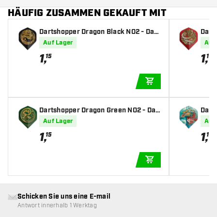
HÄUFIG ZUSAMMEN GEKAUFT MIT
Dartshopper Dragon Black NO2 - Dart
Dart
Flights
light
Auf Lager
Auf
1
,
1
,
15
15
IN DEN WARENKOR
Dartshopper Dragon Green NO2 - Dar
Dart
t Flights
Dart 
Auf Lager
Auf
1
,
1
,
15
15
IN DEN WARENKOR
Schicken Sie uns eine E-mail
Antwort innerhalb 1 Werktag