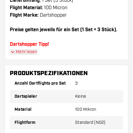
Lieferumfang:
1 Set (3 Stück)
Flight Material:
100 Micron
Flight Marke:
Dartshopper
Preise gelten jeweils für ein Set (1 Set = 3 Stück).
Dartshopper Tipp!
Mehr lesen
Sorgen Sie für genügend Ersatz Flights und
Shafts. Diese können sich durch Gebrauch
PRODUKTSPEZIFIKATIONEN
abnutzen oder brechen.
Anzahl Dartflights pro Set
3
Probieren Sie eine andere Form, ein anderes
Dartspieler
Keine
Material oder eine andere Dicke der Flights aus,
um herauszufinden, welche Variante am besten
Material
100 Mikron
zu Ihnen passt!
Flightform
Standard (NO2)