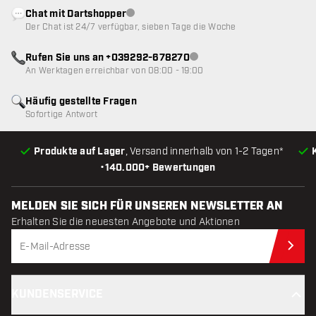
Chat mit Dartshopper
Kundenservice nicht verfügbar
Der Chat ist 24/7 verfügbar, sieben Tage die Woche
Rufen Sie uns an +039292-678270
Kundenservice nicht verfügba
An Werktagen erreichbar von 08:00 - 19:00
Häufig gestellte Fragen
Sofortige Antwort
Produkte auf Lager
, Versand innerhalb von 1-2 Tagen*
•
140.000+ Bewertungen
MELDEN SIE SICH FÜR UNSEREN NEWSLETTER AN
Erhalten Sie die neuesten Angebote und Aktionen
Jet
KUNDENSERVICE