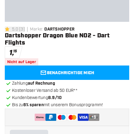
5.0
[
3
]
Marke
:
DARTSHOPPER
5 Bewertungssterne
Dartshopper Dragon Blue NO2 - Dart
Flights
1
,
15
Nicht auf Lager
BENACHRICHTIGE MICH
Zahlung
auf Rechnung
Kostenloser Versand ab 50 EUR**
Kundenbewertung
8.9/10
Bis zu
6% sparen
mit unserem Bonusprogramm!
+
5