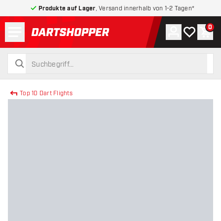
Produkte auf Lager
, Versand innerhalb von 1-2 Tagen*
Menü
0
Konto
Meine Wuns
War
zurück zur Startseite
suchen
suchen
Top 10 Dart Flights