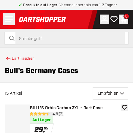
Produkte auf Lager
, Versand innerhalb von 1-2 Tagen*
Menü
0
Konto
Meine Wuns
War
zurück zur Startseite
suchen
suchen
Dart Taschen
Bull's Germany Cases
15
Artikel
Empfohlen
BULL'S Orbis Carbon 3XL - Dart Case
Zur W
Bewertungsbereich öffnen
4.6 (7)
4.6 Bewertungssterne
Auf Lager
29
,
95