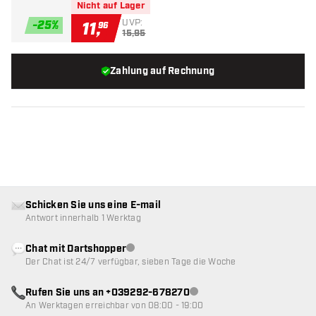
Nicht auf Lager
UVP:
-
25
%
11
,
96
15,95
Zahlung auf Rechnung
Schicken Sie uns eine E-mail
Antwort innerhalb 1 Werktag
Chat mit Dartshopper
Kundenservice nicht verfügbar
Der Chat ist 24/7 verfügbar, sieben Tage die Woche
Rufen Sie uns an +039292-678270
Kundenservice nicht verfügba
An Werktagen erreichbar von 08:00 - 19:00