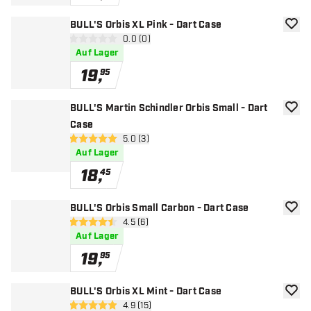
BULL'S Orbis XL Pink - Dart Case
Zur W
Bewertungsbereich öffnen
0.0 (0)
0 Bewertungssterne
Auf Lager
19
,
95
BULL'S Martin Schindler Orbis Small - Dart
Zur W
Case
Bewertungsbereich öffnen
5.0 (3)
5 Bewertungssterne
Auf Lager
18
,
45
BULL'S Orbis Small Carbon - Dart Case
Zur W
Bewertungsbereich öffnen
4.5 (6)
4.5 Bewertungssterne
Auf Lager
19
,
95
BULL'S Orbis XL Mint - Dart Case
Zur W
Bewertungsbereich öffnen
4.9 (15)
4.9 Bewertungssterne