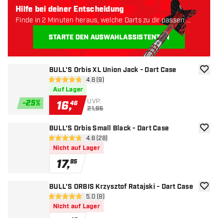
Hilfe bei deiner Entscheidung
Finde in 2 Minuten heraus, welche Darts zu dir passen.
Lass uns anfangen:
STARTE DEN AUSWAHLASSISTENTEN
BULL'S Orbis XL Union Jack - Dart Case
Zur W
Bewertungsbereich öffnen
4.8 (9)
4.8 Bewertungssterne
Auf Lager
UVP:
-
25
%
16
,
46
21,95
BULL'S Orbis Small Black - Dart Case
Zur W
Bewertungsbereich öffnen
4.8 (28)
4.8 Bewertungssterne
Nicht auf Lager
17
,
95
BULL'S ORBIS Krzysztof Ratajski - Dart Case
Zur W
Bewertungsbereich öffnen
5.0 (8)
5 Bewertungssterne
Nicht auf Lager