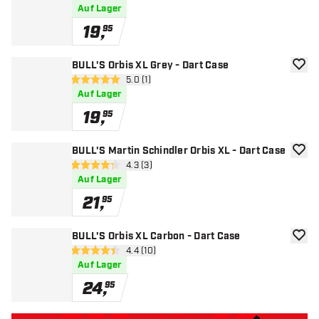
Auf Lager
19
,
95
BULL'S Orbis XL Grey - Dart Case
Zur W
Bewertungsbereich öffnen
5.0 (1)
5 Bewertungssterne
Auf Lager
19
,
95
BULL'S Martin Schindler Orbis XL - Dart Case
Zur W
Bewertungsbereich öffnen
4.3 (3)
4.3 Bewertungssterne
Auf Lager
21
,
95
BULL'S Orbis XL Carbon - Dart Case
Zur W
Bewertungsbereich öffnen
4.4 (10)
4.4 Bewertungssterne
Auf Lager
24
,
95