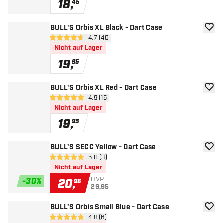
18
,
45
BULL'S Orbis XL Black - Dart Case
Zur W
Bewertungsbereich öffnen
4.7 (40)
4.7 Bewertungssterne
Nicht auf Lager
19
,
95
BULL'S Orbis XL Red - Dart Case
Zur W
Bewertungsbereich öffnen
4.9 (15)
4.9 Bewertungssterne
Nicht auf Lager
19
,
95
BULL'S SECC Yellow - Dart Case
Zur W
Bewertungsbereich öffnen
5.0 (3)
5 Bewertungssterne
Nicht auf Lager
UVP:
-
30
%
20
,
96
29,95
BULL'S Orbis Small Blue - Dart Case
Zur W
Bewertungsbereich öffnen
4.8 (6)
4.8 Bewertungssterne