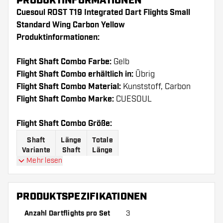
PRODUKTINFORMATIONEN
Cuesoul ROST T19 Integrated Dart Flights Small
Standard Wing Carbon Yellow
Produktinformationen:
Flight Shaft Combo Farbe:
Gelb
Flight Shaft Combo erhältlich in:
Übrig
Flight Shaft Combo Material:
Kunststoff, Carbon
Flight Shaft Combo Marke:
CUESOUL
Flight Shaft Combo Größe:
Shaft
Länge
Totale
Variante
Shaft
Länge
Mehr lesen
Variante
24
64
1
mm
mm
PRODUKTSPEZIFIKATIONEN
Variante
27
67
2
mm
mm
Anzahl Dartflights pro Set
3