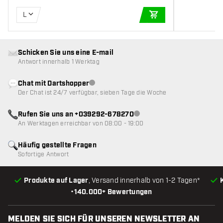
L
IN DEN WARENKOR
Schicken Sie uns eine E-mail
Antwort innerhalb 1 Werktag
Chat mit Dartshopper
Kundenservice nicht verfügbar
Der Chat ist 24/7 verfügbar, sieben Tage die Woche
Rufen Sie uns an +039292-678270
Kundenservice nicht verfügba
An Werktagen erreichbar von 08:00 - 19:00
Häufig gestellte Fragen
Sofortige Antwort
Produkte auf Lager
, Versand innerhalb von 1-2 Tagen*
•
140.000+ Bewertungen
MELDEN SIE SICH FÜR UNSEREN NEWSLETTER AN