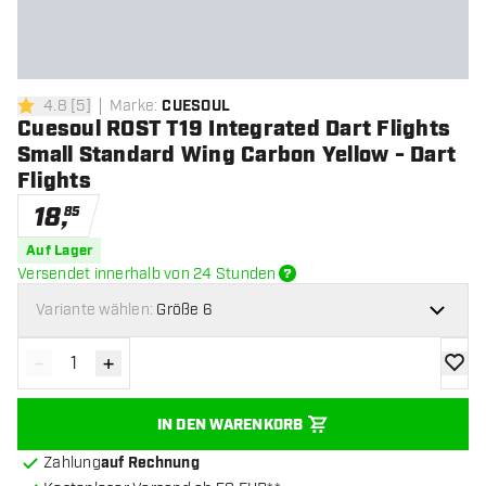
4.8
[
5
]
Marke
:
CUESOUL
4.8 Bewertungssterne
Cuesoul ROST T19 Integrated Dart Flights
Small Standard Wing Carbon Yellow - Dart
Flights
18
,
85
Auf Lager
Versendet innerhalb von 24 Stunden
Variante wählen:
Größe 6
-
+
Menge verringern
Menge erhöhen
Zur Wu
IN DEN WARENKORB
Zahlung
auf Rechnung