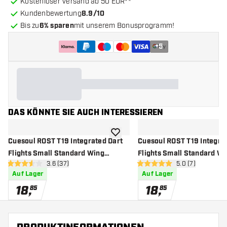
Kostenloser Versand ab 50 EUR**
Kundenbewertung
8.9/10
Bis zu
6% sparen
mit unserem Bonusprogramm!
+
5
DAS KÖNNTE SIE AUCH INTERESSIEREN
Zur Wunschliste hinzufügen
Cuesoul ROST T19 Integrated Dart
Cuesoul ROST T19 Integra
Flights Small Standard Wing
Flights Small Standard Wi
Bewertungsbereich öffnen
3.6 (37)
Bewertungsbere
5.0 (7)
Carbon Black Yellow - Dart Flights
Carbon Red - Dart Flights
3.6 Bewertungssterne
5 Bewertungssterne
Auf Lager
Auf Lager
18
,
18
,
85
85