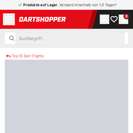
Produkte auf Lager
, Versand innerhalb von 1-2 Tagen*
Menü
0
Konto
Meine Wuns
War
zurück zur Startseite
suchen
suchen
Top 10 Dart Flights