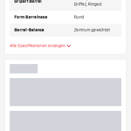
Gripart Barrel
Griffe), Ringed
Form Barrelnase
Rund
Barrel-Balance
Zentrum gewichtet
Material Barrel
Tungsten 90%
Alle Spezifikationen anzeigen
Gripart Barrelnase
Dartspieler
Barrelfarbe
Barrel Gripzone
Barrelform
Gewicht