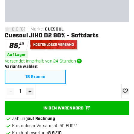
0.0
[
0
]
Marke
:
CUESOUL
0 Bewertungssterne
Cuesoul JIHO D2 90% - Softdarts
85
,
49
Kostenloser Versand
Auf Lager
Versendet innerhalb von 24 Stunden
Variante wählen
:
18 Gramm
-
+
Menge verringern
Menge erhöhen
Zur Wu
IN DEN WARENKORB
Zahlung
auf Rechnung
Kostenloser Versand ab 50 EUR**
Kundenbewertung
8.9/10