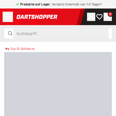
Produkte auf Lager
, Versand innerhalb von 1-2 Tagen*
Menü
0
Konto
Meine Wuns
War
zurück zur Startseite
suchen
suchen
Top 10 Softdarts