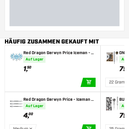
Barreldurchmesser (MM)
Barrellänge (MM)
HÄUFIG ZUSAMMEN GEKAUFT MIT
Red Dragon Gerwyn Price Iceman - D
ONE8
art Flights
0% - 
Auf Lager
Auf
1
,
79
50
22 Gramm
IN DEN WARENKOR
Red Dragon Gerwyn Price - Iceman Si
BULL'
lver - Dart Shafts
Auf Lager
Auf
4
,
79
00
Medium
25 Gramm