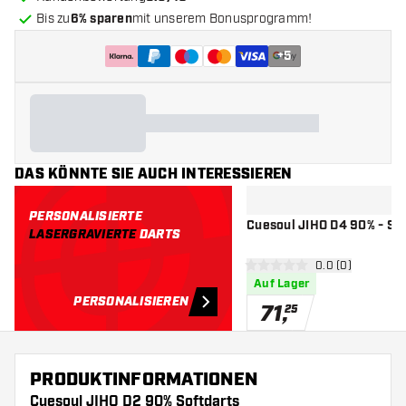
Bis zu
6% sparen
mit unserem Bonusprogramm!
+
5
DAS KÖNNTE SIE AUCH INTERESSIEREN
PERSONALISIERTE
Cuesoul JIHO D4 90% - Sof
LASERGRAVIERTE
DARTS
Bewertungsbere
0.0 (0)
0 Bewertungssterne
Auf Lager
PERSONALISIEREN
71
,
25
PRODUKTINFORMATIONEN
Cuesoul JIHO D2 90% Softdarts