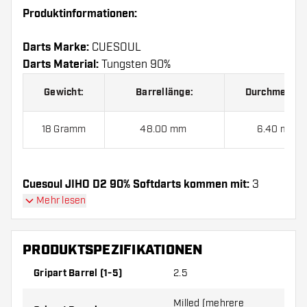
Produktinformationen:
Darts Marke:
CUESOUL
Darts Material:
Tungsten 90%
Gewicht:
Barrellänge:
Durchmesser
18 Gramm
48.00 mm
6.40 mm
Cuesoul JIHO D2 90% Softdarts kommen mit:
3
Barrels, 3 Flights und 3 Shafts.
Mehr lesen
PRODUKTSPEZIFIKATIONEN
Gripart Barrel (1-5)
2.5
Milled (mehrere