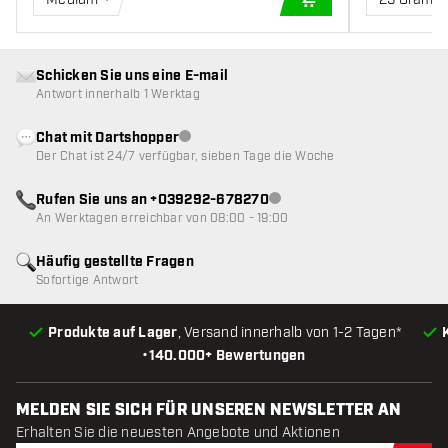
IN DEN WARENKOR
Schicken Sie uns eine E-mail
Antwort innerhalb 1 Werktag
Chat mit Dartshopper
Kundenservice nicht verfügbar
Der Chat ist 24/7 verfügbar, sieben Tage die Woche
Rufen Sie uns an +039292-678270
Kundenservice nicht verfügba
An Werktagen erreichbar von 08:00 - 19:00
Häufig gestellte Fragen
Sofortige Antwort
Produkte auf Lager
, Versand innerhalb von 1-2 Tagen*
•
140.000+ Bewertungen
MELDEN SIE SICH FÜR UNSEREN NEWSLETTER AN
Erhalten Sie die neuesten Angebote und Aktionen