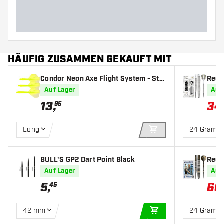
Barrellänge (MM)
HÄUFIG ZUSAMMEN GEKAUFT MIT
Condor Neon Axe Flight System - Sta
Red 
ndard Yellow - Dart Flights
feile
Auf Lager
Auf
13
,
34
95
Long
24 Gramm
IN DEN WARENKOR
BULL'S GP2 Dart Point Black
Red 
90% -
Auf Lager
Auf
5
,
66
45
42 mm
24 Gramm
IN DEN WARENKOR