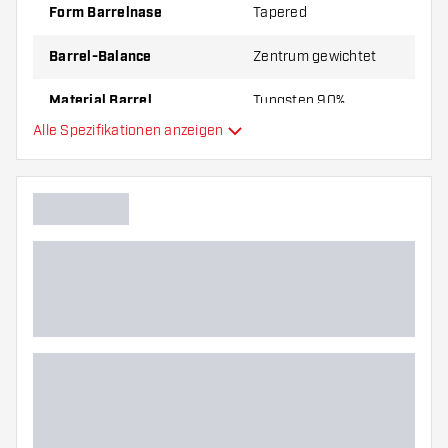
Form Barrelnase
Tapered
Barrel-Balance
Zentrum gewichtet
Material Barrel
Tungsten 90%
Alle Spezifikationen anzeigen
Gripart Barrelnase
Dartspieler
Barrelfarbe
Barrel Gripzone
Barrelform
Gewicht
Barreldurchmesser (MM)