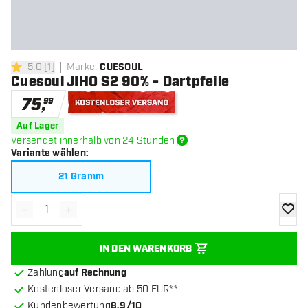
5.0
[
1
]
Marke
:
CUESOUL
5 Bewertungssterne
Cuesoul JIHO S2 90% - Dartpfeile
75
,
99
Kostenloser Versand
Auf Lager
Versendet innerhalb von 24 Stunden
Variante wählen
:
21 Gramm
-
+
Menge verringern
Menge erhöhen
Zur Wu
IN DEN WARENKORB
Zahlung
auf Rechnung
Kostenloser Versand ab 50 EUR**
Kundenbewertung
8.9/10