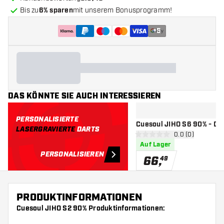
Bis zu
6% sparen
mit unserem Bonusprogramm!
+
5
DAS KÖNNTE SIE AUCH INTERESSIEREN
PERSONALISIERTE
Cuesoul JIHO S6 90% - Dar
LASERGRAVIERTE
DARTS
Bewertungsbere
0.0 (0)
0 Bewertungssterne
Auf Lager
PERSONALISIEREN
66
,
49
PRODUKTINFORMATIONEN
Cuesoul JIHO S2 90% Produktinformationen: