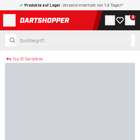
Produkte auf Lager
, Versand innerhalb von 1-2 Tagen*
Menü
0
Konto
Meine Wuns
War
zurück zur Startseite
suchen
suchen
Top 10 Dartpfeile