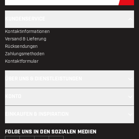
Jet
KUNDENSERVICE
Kontaktinformationen
Versand & Lieferung
Rücksendungen
Zahlungsmethoden
Kontaktformular
ÜBER UNS & DIENSTLEISTUNGEN
KONTO
EINKAUFEN & INSPIRATION
FOLGE UNS IN DEN SOZIALEN MEDIEN