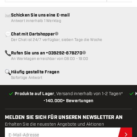
Schicken Sie uns eine E-mail
Antwort innerhalb 1 Werktag
Chat mit Dartshopper
Kundenservice nicht verfügbar
Der Chat ist 24/7 verfügbar, sieben Tage die Woche
Rufen Sie uns an +039292-678270
Kundenservice nicht verfügba
An Werktagen erreichbar von 08:00 - 19:00
Häufig gestellte Fragen
Sofortige Antwort
Produkte auf Lager
, Versand innerhalb von 1-2 Tagen*
•
140.000+ Bewertungen
MELDEN SIE SICH FÜR UNSEREN NEWSLETTER AN
Erhalten Sie die neuesten Angebote und Aktionen