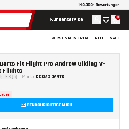
140.000+ Bewertungen
0
Konto
Meine Wunsch
Waren
Kundenservice
PERSONALISIEREN
NEU
SALE
arts Fit Flight Pro Andrew Gilding V-
t Flights
3.8 (5)
Marke
:
COSMO DARTS
tungssterne
 Lager
BENACHRICHTIGE MICH