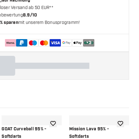
g
auf Rechnung
loser Versand ab 50 EUR**
nbewertung
8.9/10
% sparen
mit unserem Bonusprogramm!
+
3
chliste hinzufügen
Zur Wunschliste hinzufügen
Zur Wunsch
GOAT Curveball 95% -
Mission Lava 95% -
M
Softdarts
Softdarts
S