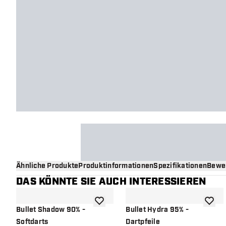
Ähnliche Produkte
Produktinformationen
Spezifikationen
Bewe
DAS KÖNNTE SIE AUCH INTERESSIEREN
Zur Wunschliste hinzufügen
Zur Wu
Bullet Shadow 90% -
Bullet Hydra 95% -
Softdarts
Dartpfeile