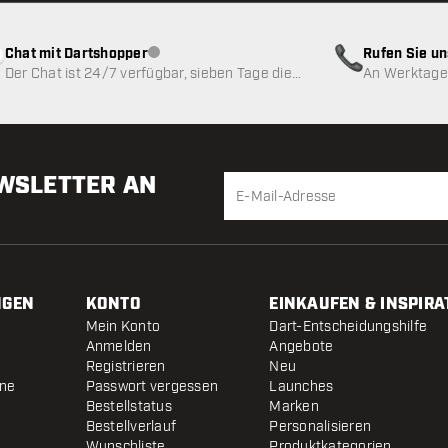
Chat mit Dartshopper
Rufen Sie u
Kundenservice nicht verfügbar
Der Chat ist 24/7 verfügbar, sieben Tage die
An Werktagen
Woche
EWSLETTER AN
NGEN
KONTO
EINKAUFEN & INSPIRA
Mein Konto
Dart-Entscheidungshilfe
Anmelden
Angebote
Registrieren
Neu
ine
Passwort vergessen
Launches
Bestellstatus
Marken
Bestellverlauf
Personalisieren
Wunschliste
Produktkategorien