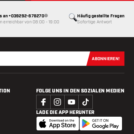
ns an +039292-678270
Häufig gestellte Fragen
Kundenservice nicht verfügbar
 erreichbar von 08:00 - 19:00
Sofortige Antwort
ABONNIEREN!
Jetzt für uns
TION
FOLGE UNS IN DEN SOZIALEN MEDIEN
LADE DIE APP HERUNTER