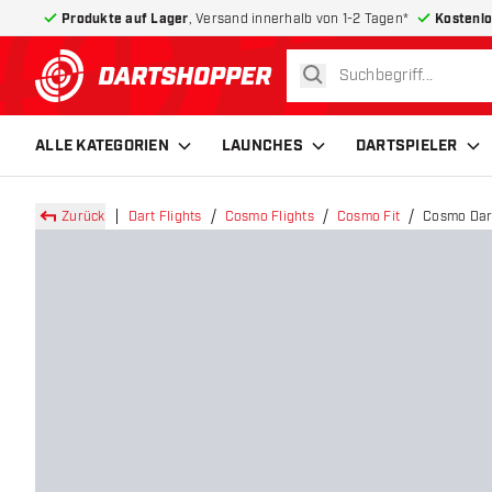
Produkte auf Lager
, Versand innerhalb von 1-2 Tagen*
Kostenlo
suchen
zurück zur Startseite
ALLE KATEGORIEN
LAUNCHES
DARTSPIELER
Zurück
Dart Flights
Cosmo Flights
Cosmo Fit
Cosmo Dart