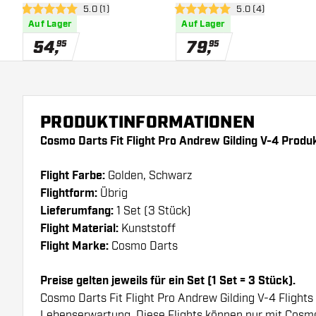
Bewertungsbereich öffnen
5.0 (1)
Bewertungsbereich
5.0 (4)
5 Bewertungssterne
5 Bewertungssterne
Auf Lager
Auf Lager
54
,
79
,
95
95
PRODUKTINFORMATIONEN
Cosmo Darts Fit Flight Pro Andrew Gilding V-4 Produ
Flight Farbe:
Golden, Schwarz
Flightform:
Übrig
Lieferumfang:
1 Set (3 Stück)
Flight Material:
Kunststoff
Flight Marke:
Cosmo Darts
Preise gelten jeweils für ein Set (1 Set = 3 Stück).
Cosmo Darts Fit Flight Pro Andrew Gilding V-4 Flights
Lebenserwartung. Diese Flights können nur mit Cosm