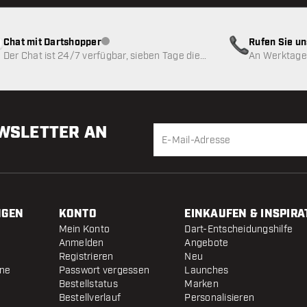
Chat mit Dartshopper
Rufen Sie u
Kundenservice nicht verfügbar
Der Chat ist 24/7 verfügbar, sieben Tage die
An Werktagen
Woche
EWSLETTER AN
NGEN
KONTO
EINKAUFEN & INSPIRA
Mein Konto
Dart-Entscheidungshilfe
Anmelden
Angebote
Registrieren
Neu
ine
Passwort vergessen
Launches
Bestellstatus
Marken
Bestellverlauf
Personalisieren