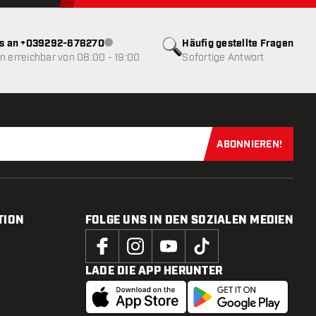
ns an +039292-678270
Häufig gestellte Fragen
Kundenservice nicht verfügbar
 erreichbar von 08:00 - 19:00
Sofortige Antwort
ABONNIEREN!
Jetzt für uns
TION
FOLGE UNS IN DEN SOZIALEN MEDIEN
LADE DIE APP HERUNTER