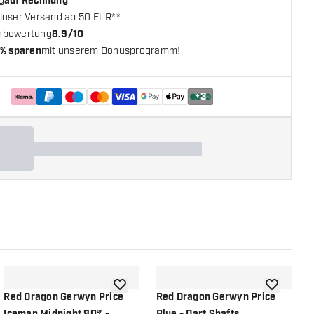
g
auf Rechnung
loser Versand ab 50 EUR**
nbewertung
8.9/10
% sparen
mit unserem Bonusprogramm!
+
3
chliste hinzufügen
Zur Wunschliste hinzufügen
Zur Wunsch
Red Dragon Gerwyn Price
Red Dragon Gerwyn Price
R
Iceman Midnight 90% -
Blue - Dart Shafts
I