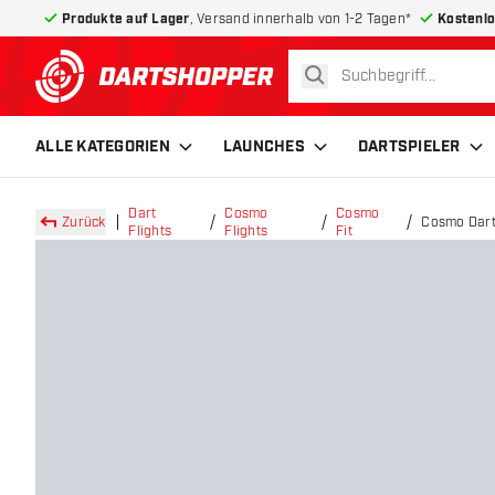
Produkte auf Lager
, Versand innerhalb von 1-2 Tagen*
Kostenlo
suchen
zurück zur Startseite
ALLE KATEGORIEN
LAUNCHES
DARTSPIELER
Dart
Cosmo
Cosmo
Zurück
Cosmo Darts
Flights
Flights
Fit
Flights