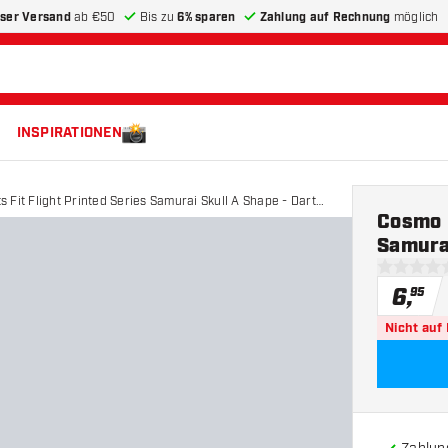
ser Versand
ab €50
Bis zu
6% sparen
Zahlung auf Rechnung
möglich
INSPIRATIONEN
 Fit Flight Printed Series Samurai Skull A Shape - Dart
Cosmo D
Samurai
0 Bewertu
6
,
95
Nicht auf