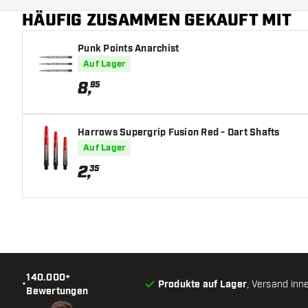
HÄUFIG ZUSAMMEN GEKAUFT MIT
Hauptfarbe
Punk Points Anarchist
Auf Lager
8
,
95
Harrows Supergrip Fusion Red - Dart Shafts
Auf Lager
2
,
35
140.000+
•
Produkte auf Lager
, Versand inn
Bewertungen