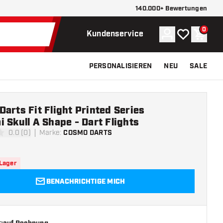
140.000+ Bewertungen
0
Konto
Meine Wunsch
Waren
Kundenservice
PERSONALISIEREN
NEU
SALE
arts Fit Flight Printed Series
 Skull A Shape - Dart Flights
0.0 (0)
Marke
:
COSMO DARTS
ngssterne
 Lager
BENACHRICHTIGE MICH