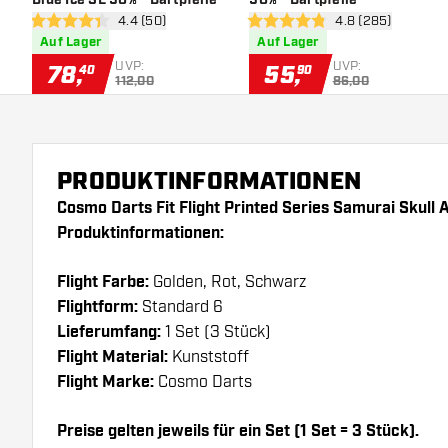
Bewertungsbereich öffnen
4.4 (50)
Bewertungsberei
4.8 (285)
4.4 Bewertungssterne
4.8 Bewertungssterne
Auf Lager
Auf Lager
UVP:
UVP:
78
,
55
,
40
90
112,00
86,00
PRODUKTINFORMATIONEN
Cosmo Darts Fit Flight Printed Series Samurai Skull 
Produktinformationen:
Flight Farbe:
Golden, Rot, Schwarz
Flightform:
Standard 6
Lieferumfang:
1 Set (3 Stück)
Flight Material:
Kunststoff
Flight Marke:
Cosmo Darts
Preise gelten jeweils für ein Set (1 Set = 3 Stück).