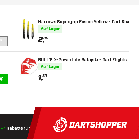
Harrows Supergrip Fusion Yellow - Dart Shafts
Auf Lager
2
,
35
IN DEN WARENKORB
BULL'S X-Powerflite Ratajski - Dart Flights
Auf Lager
1
,
50
IN DEN WARENKORB
Rabatte
für Kunden
Produkte auf Lager
, Versand innerha