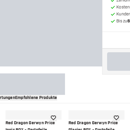
Zahlun
Kosten
Kunde
Bis zu
6
rtungen
Empfohlene Produkte
nschliste hinzufügen
Zur Wunschliste hinzufügen
Zur Wuns
Red Dragon Gerwyn Price
Red Dragon Gerwyn Price
Ionic 90% - Dartpfeile
Glacier 90% - Dartpfeile