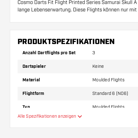
Cosmo Darts Fit Flight Printed Series Samurai Skull A
lange Lebenserwartung. Diese Flights können nur mit
verwendet werden.
Dartshopper Tipp!
PRODUKTSPEZIFIKATIONEN
Sorgen Sie für genügend Ersatz Flights und Shafts.
Anzahl Dartflights pro Set
3
durch Gebrauch abnutzen oder brechen.
Dartspieler
Keine
Probieren Sie eine andere Form, ein anderes Materi
Material
Moulded Flights
Dicke der Flights aus, um herauszufinden, welche V
Ihnen passt!
Flightform
Standard 6 (NO6)
Typ
Moulded Flights
Alle Spezifikationen anzeigen
Flexibilität
Zusätzliche Farben