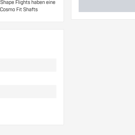
 Shape Flights haben eine
 Cosmo Fit Shafts
 Diese können sich
al oder eine andere
ariante am besten zu