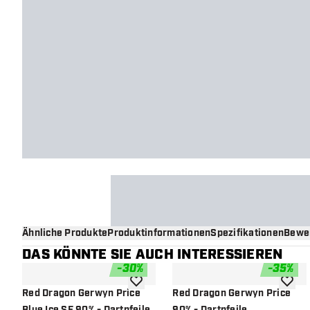
Ähnliche Produkte
Produktinformationen
Spezifikationen
Bewe
DAS KÖNNTE SIE AUCH INTERESSIEREN
-
30
%
-
35
%
Zur Wunschliste hinzufügen
Zur Wu
Red Dragon Gerwyn Price
Red Dragon Gerwyn Price
Blue Ice SE 90% - Dartpfeile
90% - Dartpfeile