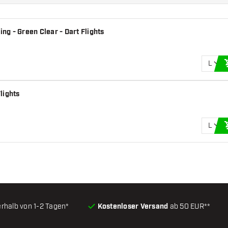
ing - Green Clear - Dart Flights
L
lights
L
erhalb von 1-2 Tagen*
Kostenloser Versand
ab 50 EUR**