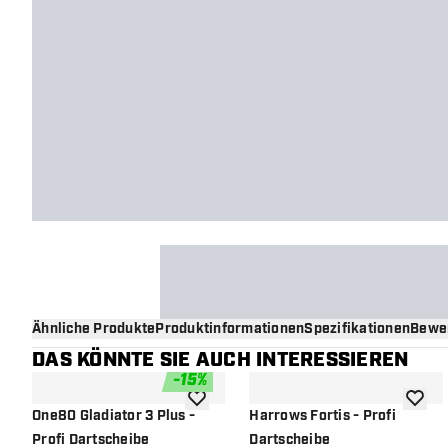
Ähnliche Produkte
Produktinformationen
Spezifikationen
Bewe
DAS KÖNNTE SIE AUCH INTERESSIEREN
-
15
%
Zur Wunschliste hinzufügen
Zur Wu
One80 Gladiator 3 Plus -
Harrows Fortis - Profi
Profi Dartscheibe
Dartscheibe