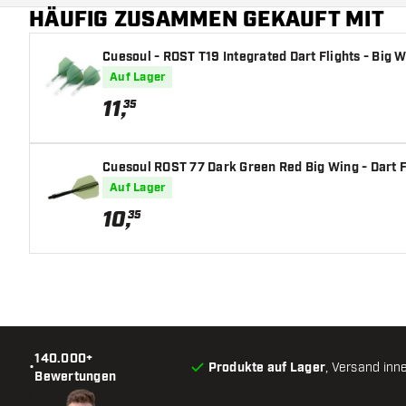
HÄUFIG ZUSAMMEN GEKAUFT MIT
Hauptfarbe
Cuesoul - ROST T19 Integrated Dart Flights - Big W
Auf Lager
11
,
35
Cuesoul ROST 77 Dark Green Red Big Wing - Dart F
Auf Lager
10
,
35
140.000+
•
Produkte auf Lager
, Versand inn
Bewertungen