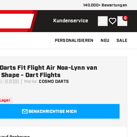
140.000+ Bewertungen
0
Konto
Meine Wunsch
Waren
Kundenservice
PERSONALISIEREN
NEU
SALE
arts Fit Flight Air Noa-Lynn van
Shape - Dart Flights
0.0 (0)
Marke
:
COSMO DARTS
ngssterne
 Lager
BENACHRICHTIGE MICH