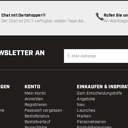
Chat mit Dartshopper
Rufen Sie u
Kundenservice nicht verfügbar
Der Chat ist 24/7 verfügbar, sieben Tage die
An Werktagen
Woche
EWSLETTER AN
NGEN
KONTO
EINKAUFEN & INSPIRA
Mein Konto
Dart-Entscheidungshilfe
Anmelden
Angebote
Registrieren
Neu
ine
Passwort vergessen
Launches
Bestellstatus
Marken
Bestellverlauf
Personalisieren
Wunschliste
Produktkategorien