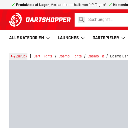
Produkte auf Lager
, Versand innerhalb von 1-2 Tagen*
Kostenlo
suchen
zurück zur Startseite
ALLE KATEGORIEN
LAUNCHES
DARTSPIELER
Zurück
Dart Flights
Cosmo Flights
Cosmo Fit
Cosmo Dart