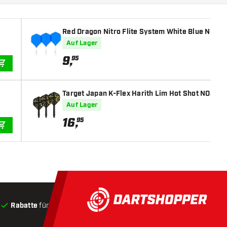
Red Dragon Nitro Flite System White Blue NO2 - 
Auf Lager
9
,
95
IN DEN WARENKORB
Target Japan K-Flex Harith Lim Hot Shot NO2 - Da
Auf Lager
16
,
95
IN DEN WARENKORB
Rabatte
für Kunden
Produkte auf Lager
, Versand innerha