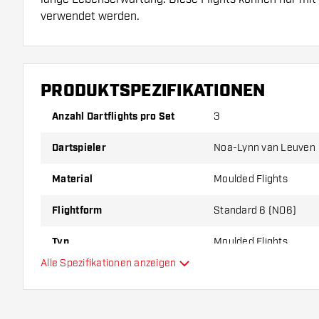
verwendet werden.
Dartshopper Tipp!
PRODUKTSPEZIFIKATIONEN
Sorgen Sie für genügend Ersatz Flights und Shafts.
durch Gebrauch abnutzen oder brechen.
Anzahl Dartflights pro Set
3
Dartspieler
Noa-Lynn van Leuven
Probieren Sie eine andere Form, ein anderes Materi
Dicke der Flights aus, um herauszufinden, welche V
Material
Moulded Flights
Ihnen passt!
Flightform
Standard 6 (NO6)
Typ
Moulded Flights
Alle Spezifikationen anzeigen
Flexibilität
Zusätzliche Farben