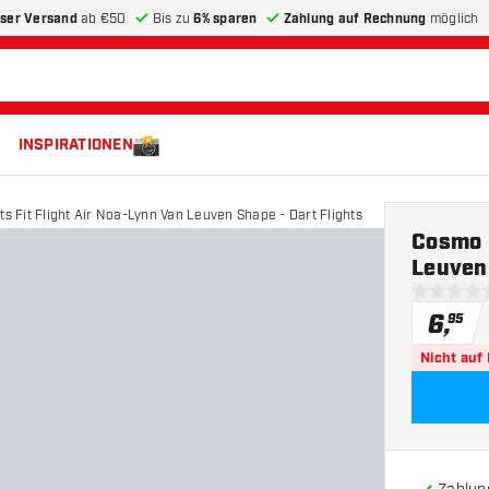
ser Versand
ab €50
Bis zu
6% sparen
Zahlung auf Rechnung
möglich
INSPIRATIONEN
s Fit Flight Air Noa-Lynn Van Leuven Shape - Dart Flights
Cosmo D
Leuven 
0 Bewertu
6
,
95
Nicht auf