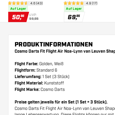
Bewertungsbereich öffnen
4.6 (43)
Bewertungsbereic
4.9 (17)
4.6 Bewertungssterne
4.9 Bewertungssterne
Auf Lager
Auf Lager
UVP:
50
,
69
,
96
95
59,95
PRODUKTINFORMATIONEN
Cosmo Darts Fit Flight Air Noa-Lynn van Leuven Sha
Flight Farbe:
Golden, Weiß
Flightform:
Standard 6
Lieferumfang:
1 Set (3 Stück)
Flight Material:
Kunststoff
Flight Marke:
Cosmo Darts
Preise gelten jeweils für ein Set (1 Set = 3 Stück).
Cosmo Darts Fit Flight Air Noa-Lynn van Leuven Shap
lange Lebenserwartung. Diese Flights können nur mit