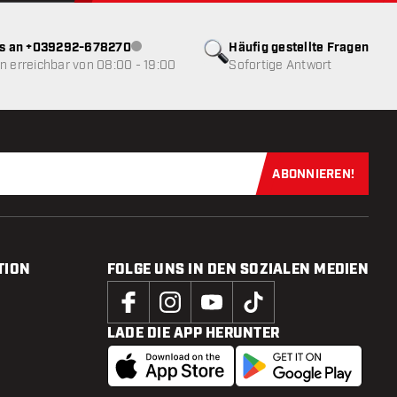
ns an +039292-678270
Häufig gestellte Fragen
Kundenservice nicht verfügbar
 erreichbar von 08:00 - 19:00
Sofortige Antwort
ABONNIEREN!
Jetzt für uns
TION
FOLGE UNS IN DEN SOZIALEN MEDIEN
LADE DIE APP HERUNTER