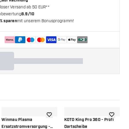
g
auf Rechnung
loser Versand ab 50 EUR**
nbewertung
8.9/10
% sparen
mit unserem Bonusprogramm!
+
3
chliste hinzufügen
Zur Wunschliste hinzufügen
Zur Wunsch
Winmau Plasma
KOTO King Pro 360 - Profi
M
Ersatzstromversorgung -
Dartscheibe
D