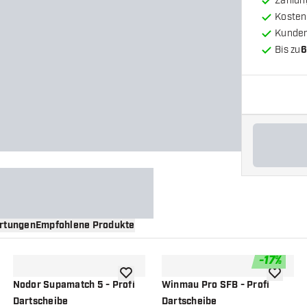
Zahlun
Kosten
Kunde
Bis zu
6
rtungen
Empfohlene Produkte
-
17
%
nschliste hinzufügen
Zur Wunschliste hinzufügen
Zur Wuns
Nodor Supamatch 5 - Profi
Winmau Pro SFB - Profi
Dartscheibe
Dartscheibe