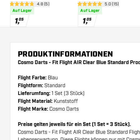
Bewertungsbereich öffnen
4.8 (5)
Bewertungsbereic
5.0 (15)
Flights
4.8 Bewertungssterne
5 Bewertungssterne
Auf Lager
Auf Lager
1
,
1
,
05
05
PRODUKTINFORMATIONEN
Cosmo Darts - Fit Flight AIR Clear Blue Standard Pro
Flight Farbe:
Blau
Flightform:
Standard
Lieferumfang:
1 Set (3 Stück)
Flight Material:
Kunststoff
Flight Marke:
Cosmo Darts
Preise gelten jeweils für ein Set (1 Set = 3 Stück).
Cosmo Darts - Fit Flight AIR Clear Blue Standard Flig
Lebenserwartung. Diese Flights können nur mit Cosm