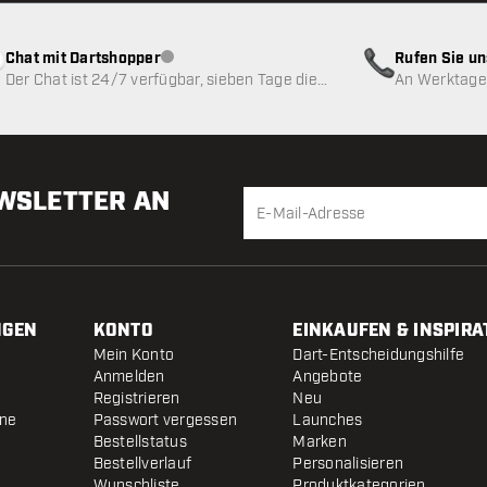
Chat mit Dartshopper
Rufen Sie u
Kundenservice nicht verfügbar
Der Chat ist 24/7 verfügbar, sieben Tage die
An Werktagen
Woche
EWSLETTER AN
NGEN
KONTO
EINKAUFEN & INSPIRA
Mein Konto
Dart-Entscheidungshilfe
Anmelden
Angebote
Registrieren
Neu
ine
Passwort vergessen
Launches
Bestellstatus
Marken
Bestellverlauf
Personalisieren
Wunschliste
Produktkategorien