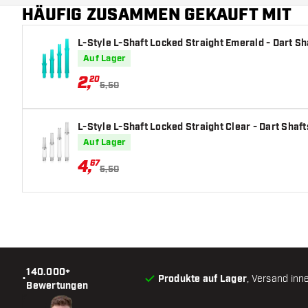
HÄUFIG ZUSAMMEN GEKAUFT MIT
L-Style L-Shaft Locked Straight Emerald - Dart Sh
Auf Lager
2
,
20
5,50
L-Style L-Shaft Locked Straight Clear - Dart Shaft
Auf Lager
4
,
67
5,50
140.000+
•
Produkte auf Lager
, Versand inn
Bewertungen