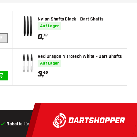
Nylon Shafts Black - Dart Shafts
Auf Lager
0
,
79
IN DEN WARENKORB
Red Dragon Nitrotech White - Dart Shafts
Auf Lager
3
,
45
IN DEN WARENKORB
Rabatte
für Kunden
Produkte auf Lager
, Versand innerha