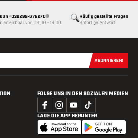
ns an +039292-678270
Häufig gestellte Fragen
Kundenservice nicht verfügbar
 erreichbar von 08:00 - 19:00
Sofortige Antwort
ABONNIEREN!
Jetzt für uns
TION
FOLGE UNS IN DEN SOZIALEN MEDIEN
LADE DIE APP HERUNTER