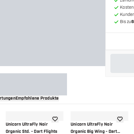
Zahlun
Kosten
Kunde
Bis zu
6
rtungen
Empfohlene Produkte
nschliste hinzufügen
Zur Wunschliste hinzufügen
Zur Wuns
Unicorn UltraFly Noir
Unicorn UltraFly Noir
Organic Std. - Dart Flights
Organic Big Wing - Dart