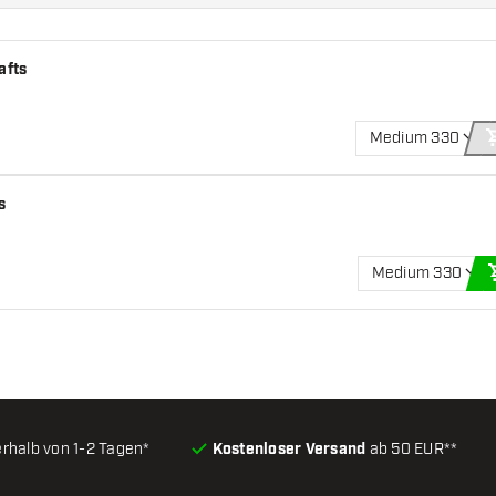
afts
Medium 330
s
Medium 330
erhalb von 1-2 Tagen*
Kostenloser Versand
ab 50 EUR**