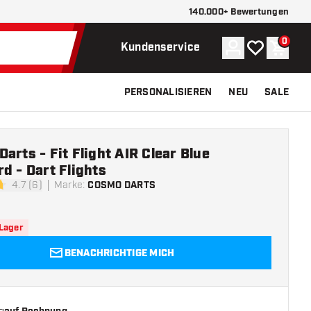
140.000+ Bewertungen
0
Konto
Meine Wunsch
Waren
Kundenservice
PERSONALISIEREN
NEU
SALE
arts - Fit Flight AIR Clear Blue
d - Dart Flights
4.7 (6)
Marke
:
COSMO DARTS
tungssterne
 Lager
BENACHRICHTIGE MICH