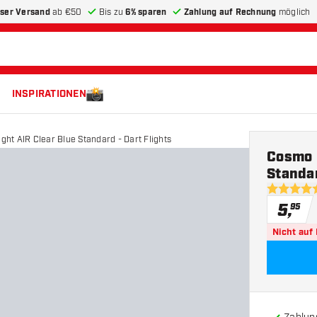
ser Versand
ab €50
Bis zu
6% sparen
Zahlung auf Rechnung
möglich
INSPIRATIONEN
ight AIR Clear Blue Standard - Dart Flights
Cosmo D
Standar
4.7 Bewer
5
,
95
Nicht auf