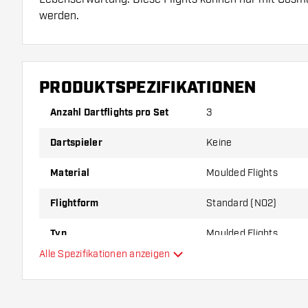
werden.
Dartshopper Tipp!
PRODUKTSPEZIFIKATIONEN
Sorgen Sie für genügend Ersatz Flights und Shafts.
durch Gebrauch abnutzen oder brechen.
Anzahl Dartflights pro Set
3
Dartspieler
Keine
Probieren Sie eine andere Form, ein anderes Materi
Dicke der Flights aus, um herauszufinden, welche V
Material
Moulded Flights
Ihnen passt!
Flightform
Standard (NO2)
Typ
Moulded Flights
Alle Spezifikationen anzeigen
Flexibilität
Hauptfarbe