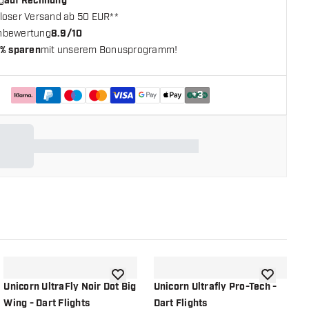
g
auf Rechnung
loser Versand ab 50 EUR**
nbewertung
8.9/10
% sparen
mit unserem Bonusprogramm!
+
3
chliste hinzufügen
Zur Wunschliste hinzufügen
Zur Wunsch
Unicorn UltraFly Noir Dot Big
Unicorn Ultrafly Pro-Tech -
U
Wing - Dart Flights
Dart Flights
D