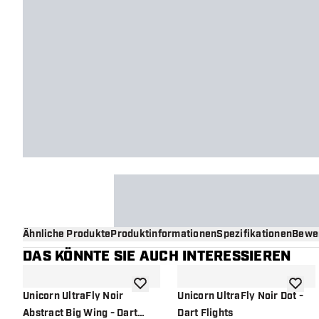
Ähnliche Produkte
Produktinformationen
Spezifikationen
Bewe
DAS KÖNNTE SIE AUCH INTERESSIEREN
Zur Wunschliste hinzufügen
Zur Wu
Unicorn UltraFly Noir
Unicorn UltraFly Noir Dot -
Abstract Big Wing - Dart
Dart Flights