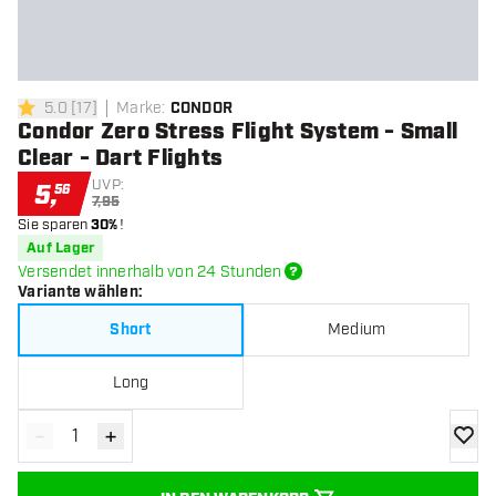
5.0
[
17
]
Marke
:
CONDOR
5 Bewertungssterne
Condor Zero Stress Flight System - Small
Clear - Dart Flights
UVP:
5
,
56
7,95
Sie sparen
30%
!
Auf Lager
Versendet innerhalb von 24 Stunden
Variante wählen
:
Short
Medium
Long
-
+
Menge verringern
Menge erhöhen
Zur Wu