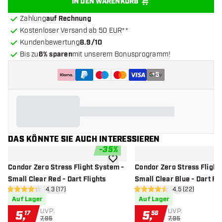
IN DEN WARENKORB
Zahlung
auf Rechnung
Kostenloser Versand ab 50 EUR**
Kundenbewertung
8.9/10
Bis zu
6% sparen
mit unserem Bonusprogramm!
+
5
DAS KÖNNTE SIE AUCH INTERESSIEREN
-
35
%
Zur Wunschliste hinzufügen
Condor Zero Stress Flight System -
Condor Zero Stress Flight
Small Clear Red - Dart Flights
Small Clear Blue - Dart Fli
Bewertungsbereich öffnen
4.3 (17)
Bewertungsbere
4.5 (22)
4.3 Bewertungssterne
4.5 Bewertungssterne
Auf Lager
Auf Lager
UVP:
UVP:
5
,
5
,
17
56
7,95
7,95