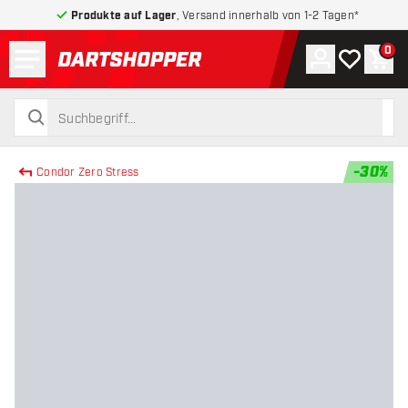
Produkte auf Lager
, Versand innerhalb von 1-2 Tagen*
Menü
0
Konto
Meine Wuns
War
zurück zur Startseite
suchen
suchen
-
30
%
Condor Zero Stress