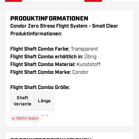
PRODUKTINFORMATIONEN
Condor Zero Stress Flight System - Small Clear
Produktinformationen:
Flight Shaft Combo Farbe:
Transparent
Flight Shaft Combo erhältlich in:
Übrig
Flight Shaft Combo Material:
Kunststoff
Flight Shaft Combo Marke:
Condor
Flight Shaft Combo Größe:
Shaft
Länge
Variante
21.5
Mehr lesen
Short
mm
27.5
Medium