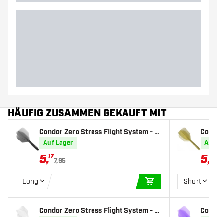
HÄUFIG ZUSAMMEN GEKAUFT MIT
Condor Zero Stress Flight System - S
Cond
mall Clear Black - Dart Flights
all G
Auf Lager
Auf
5
,
5
,
17
56
7,95
Long
Short
IN DEN WARENKOR
Condor Zero Stress Flight System - S
Cond