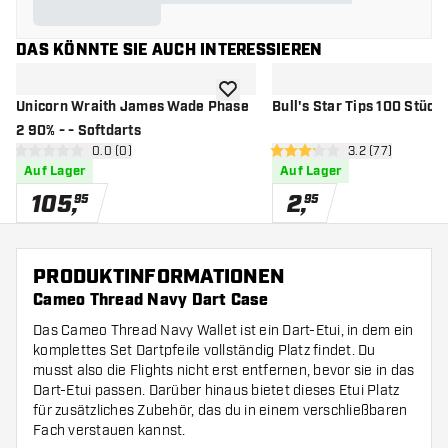
DAS KÖNNTE SIE AUCH INTERESSIEREN
Zur Wunschliste hinzufügen
Unicorn Wraith James Wade Phase
Bull's Star Tips 100 Stück
2 90% - - Softdarts
Bewertungsbereich öffnen
0.0 (0)
Bewertungsbere
3.2 (77)
0 Bewertungssterne
3.2 Bewertungssterne
Auf Lager
Auf Lager
105
,
2
,
95
95
PRODUKTINFORMATIONEN
Cameo Thread Navy Dart Case
Das Cameo Thread Navy Wallet ist ein Dart-Etui, in dem ein
komplettes Set Dartpfeile vollständig Platz findet. Du
musst also die Flights nicht erst entfernen, bevor sie in das
Dart-Etui passen. Darüber hinaus bietet dieses Etui Platz
für zusätzliches Zubehör, das du in einem verschließbaren
Fach verstauen kannst.