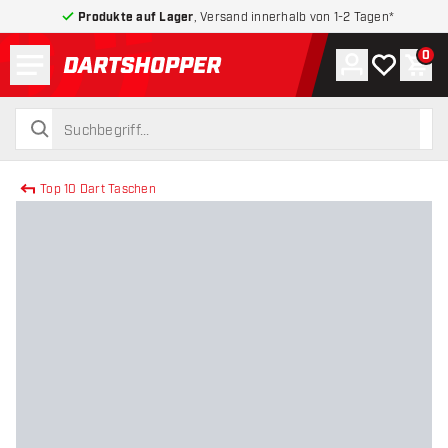
Produkte auf Lager
, Versand innerhalb von 1-2 Tagen*
Menü
0
Konto
Meine Wuns
War
zurück zur Startseite
suchen
suchen
Top 10 Dart Taschen