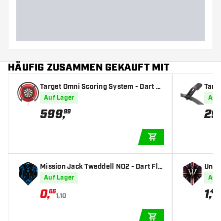
HÄUFIG ZUSAMMEN GEKAUFT MIT
Target Omni Scoring System - Dart S
Targ
coreboard
Auf Lager
Auf
599
,
29
99
IN DEN WARENKOR
Mission Jack Tweddell NO2 - Dart Fli
Unic
ghts
light
Auf Lager
Auf
0
,
1
,
66
45
1,10