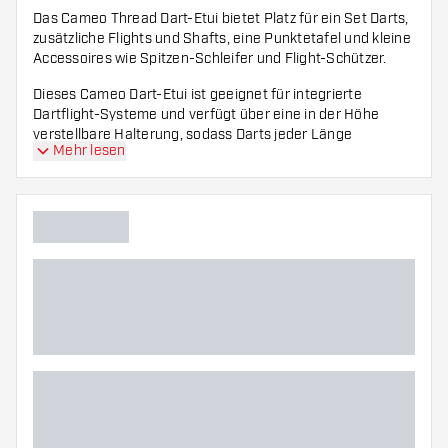
Das Cameo Thread Dart-Etui bietet Platz für ein Set Darts,
zusätzliche Flights und Shafts, eine Punktetafel und kleine
Accessoires wie Spitzen-Schleifer und Flight-Schützer.
Dieses Cameo Dart-Etui ist geeignet für integrierte
Dartflight-Systeme und verfügt über eine in der Höhe
verstellbare Halterung, sodass Darts jeder Länge
Mehr lesen
hineinpassen. Zudem sorgt das Design dafür, dass die
Flights in der richtigen Position bleiben, damit sie sich nicht
verbiegen.
Diese Wallet wird ohne Zubehör und Darts geliefert.
Abmessungen:
Länge: 170 mm
Breite: 95 mm
Höhe: 46 mm