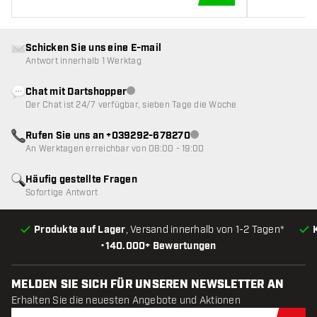
IN DEN WARENKOR
Schicken Sie uns eine E-mail
Antwort innerhalb 1 Werktag
Chat mit Dartshopper
Kundenservice nicht verfügbar
Der Chat ist 24/7 verfügbar, sieben Tage die Woche
Rufen Sie uns an +039292-678270
Kundenservice nicht verfügba
An Werktagen erreichbar von 08:00 - 19:00
Häufig gestellte Fragen
Sofortige Antwort
Produkte auf Lager
, Versand innerhalb von 1-2 Tagen*
•
140.000+ Bewertungen
MELDEN SIE SICH FÜR UNSEREN NEWSLETTER AN
Erhalten Sie die neuesten Angebote und Aktionen