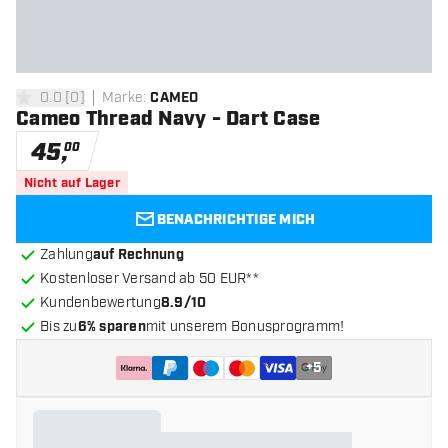
0.0
[
0
]
Marke
:
CAMEO
0 Bewertungssterne
Cameo Thread Navy - Dart Case
45
,
00
Nicht auf Lager
BENACHRICHTIGE MICH
Zahlung
auf Rechnung
Kostenloser Versand ab 50 EUR**
Kundenbewertung
8.9/10
Bis zu
6% sparen
mit unserem Bonusprogramm!
+
5