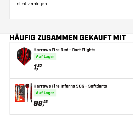
nicht verbiegen.
Diese Wallet wird ohne Zubehör und Darts geliefert.
Abmessungen:
Länge: 160 mm
HÄUFIG ZUSAMMEN GEKAUFT MIT
Breite: 96 mm
Höhe: 52 mm
Harrows Fire Red - Dart Flights
Auf Lager
1
,
20
Harrows Fire Inferno 90% - Softdarts
Auf Lager
89
,
95