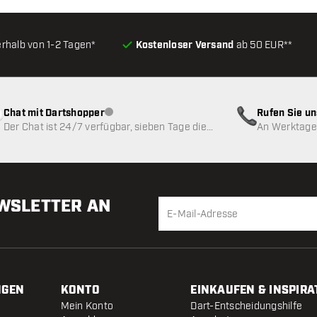
erhalb von 1-2 Tagen*
Kostenloser Versand
ab 50 EUR**
Chat mit Dartshopper
Rufen Sie u
Kundenservice nicht verfügbar
Der Chat ist 24/7 verfügbar, sieben Tage die
An Werktagen
Woche
EWSLETTER AN
NGEN
KONTO
EINKAUFEN & INSPIRA
Mein Konto
Dart-Entscheidungshilfe