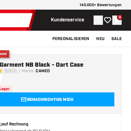
140.000+ Bewertungen
0
Konto
Meine Wunsch
Waren
Kundenservice
PERSONALISIEREN
NEU
SALE
Versand
Garment NB Black - Dart Case
5.0 (1)
Marke
:
CAMEO
ngssterne
 Lager
BENACHRICHTIGE MICH
g
auf Rechnung