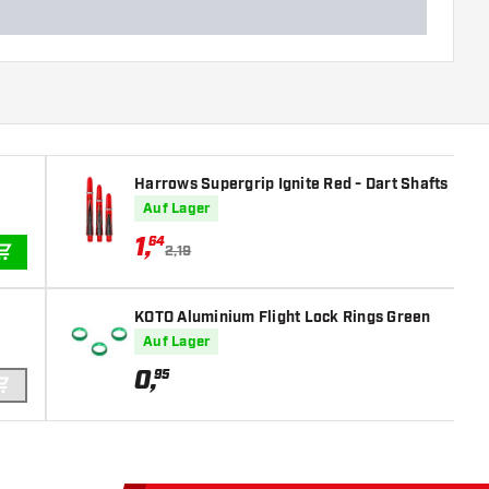
Harrows Supergrip Ignite Red - Dart Shafts
Auf Lager
1
,
64
2,19
IN DEN WARENKORB
KOTO Aluminium Flight Lock Rings Green
Auf Lager
0
,
95
IN DEN WARENKORB