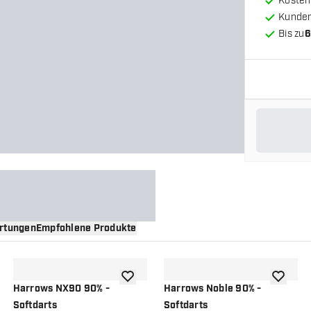
Kosten
Kunde
Bis zu
6
rtungen
Empfohlene Produkte
nschliste hinzufügen
Zur Wunschliste hinzufügen
Zur Wuns
Harrows NX90 90% -
Harrows Noble 90% -
Softdarts
Softdarts