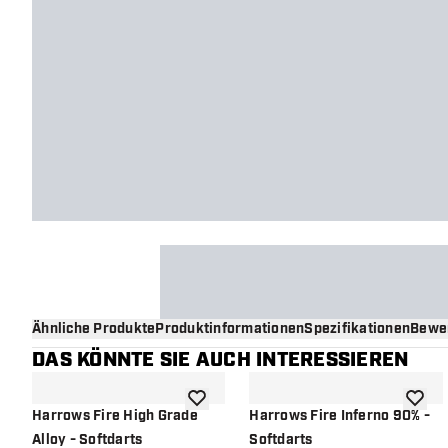
Ähnliche Produkte
Produktinformationen
Spezifikationen
Bewe
DAS KÖNNTE SIE AUCH INTERESSIEREN
Zur Wunschliste hinzufügen
Zur Wu
Harrows Fire High Grade
Harrows Fire Inferno 90% -
Alloy - Softdarts
Softdarts