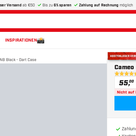
ser Versand
ab €50
Bis zu
6% sparen
Zahlung auf Rechnung
möglich
INSPIRATIONEN
B Black - Dart Case
Kostenloser 
Cameo 
5 Bewertu
55
,
00
Nicht auf
Zahlun