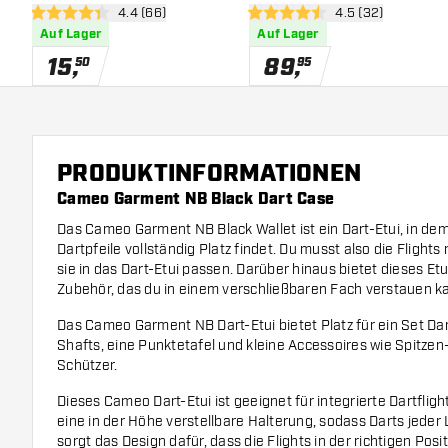
Bewertungsbereich öffnen
4.4 (66)
Bewertungsbereic
4.5 (32)
4.4 Bewertungssterne
4.5 Bewertungssterne
Auf Lager
Auf Lager
15
,
89
,
50
95
PRODUKTINFORMATIONEN
Cameo Garment NB Black Dart Case
Das Cameo Garment NB Black Wallet ist ein Dart-Etui, in de
Dartpfeile vollständig Platz findet. Du musst also die Flights
sie in das Dart-Etui passen. Darüber hinaus bietet dieses Etui
Zubehör, das du in einem verschließbaren Fach verstauen k
Das Cameo Garment NB Dart-Etui bietet Platz für ein Set Dart
Shafts, eine Punktetafel und kleine Accessoires wie Spitzen-
Schützer.
Dieses Cameo Dart-Etui ist geeignet für integrierte Dartfli
eine in der Höhe verstellbare Halterung, sodass Darts jede
sorgt das Design dafür, dass die Flights in der richtigen Posit