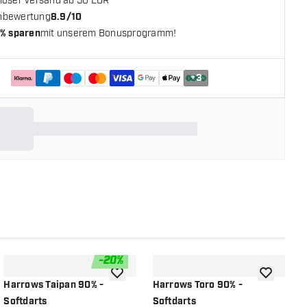
loser Versand ab 50 EUR**
nbewertung
8.9/10
% sparen
mit unserem Bonusprogramm!
+
3
-
20
%
chliste hinzufügen
Zur Wunschliste hinzufügen
Zur Wunsch
Harrows Taipan 90% -
Harrows Toro 90% -
H
Softdarts
Softdarts
S