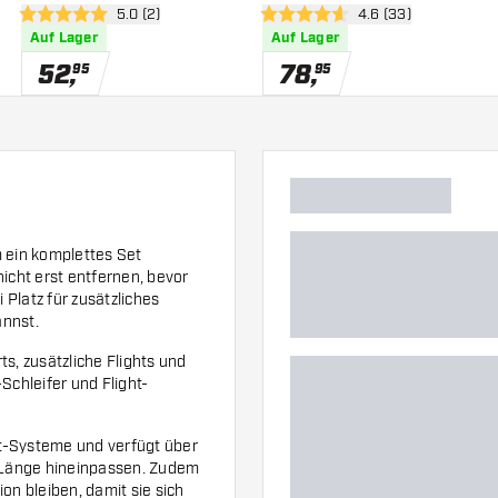
h öffnen
Bewertungsbereich öffnen
5.0 (2)
Bewertungsbereich 
4.6 (33)
5 Bewertungssterne
4.6 Bewertungssterne
Auf Lager
Auf Lager
52
,
78
,
95
95
m ein komplettes Set
 nicht erst entfernen, bevor
 Platz für zusätzliches
annst.
s, zusätzliche Flights und
Schleifer und Flight-
ght-Systeme und verfügt über
r Länge hineinpassen. Zudem
ion bleiben, damit sie sich