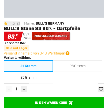
4.5
[
2
]
Marke
:
BULL'S GERMANY
4.5 Bewertungssterne
BULL'S Stone S3 90% - Dartpfeile
UVP:
63
,
71
74,95
Sie sparen
15%
!
Kostenloser Versand
Bald auf Lager
Versand innerhalb von 3–10 Werktagen
Variante wählen
:
21 Gramm
23 Gramm
25 Gramm
-
+
Menge verringern
Menge erhöhen
Zur Wu
IN DEN WARENKORB