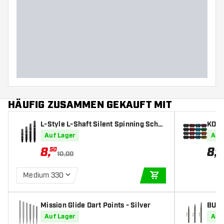
Gewicht
Barreldurchmesser (MM)
Barrellänge (MM)
HÄUFIG ZUSAMMEN GEKAUFT MIT
L-Style L-Shaft Silent Spinning Schw
KOTO 
arz - Dart Shafts
ets) 
Auf Lager
Auf
8
,
8
,
50
95
10,00
Medium 330
IN DEN WARENKOR
Mission Glide Dart Points - Silver
BULL
Auf Lager
Auf