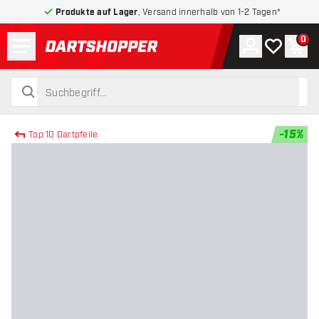
Produkte auf Lager
, Versand innerhalb von 1-2 Tagen*
Menü
0
Konto
Meine Wuns
War
zurück zur Startseite
suchen
suchen
-
15
%
Top 10 Dartpfeile