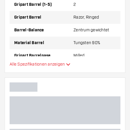
Gripart Barrel (1-5)
2
Gripart Barrel
Razor, Ringed
Barrel-Balance
Zentrum gewichtet
Material Barrel
Tungsten 90%
Gripart Barrelnase
Milled
Alle Spezifikationen anzeigen
Dartspieler
Barrelfarbe
Form Barrelnase
Barrel Gripzone
Barrelform