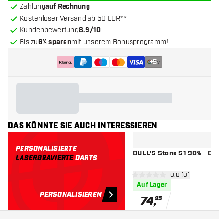
Zahlung
auf Rechnung
Kostenloser Versand ab 50 EUR**
Kundenbewertung
8.9/10
Bis zu
6% sparen
mit unserem Bonusprogramm!
+
5
DAS KÖNNTE SIE AUCH INTERESSIEREN
PERSONALISIERTE
BULL'S Stone S1 90% - Dar
LASERGRAVIERTE
DARTS
Bewertungsbere
0.0 (0)
0 Bewertungssterne
Auf Lager
PERSONALISIEREN
74
,
95