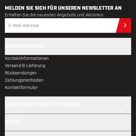
MELDEN SIE SICH FÜR UNSEREN NEWSLETTER AN
Erhalten Sie die neuesten Angebote und Aktionen
Jet
KUNDENSERVICE
Kontaktinformationen
Versand & Lieferung
Rücksendungen
Zahlungsmethoden
Kontaktformular
ÜBER UNS & DIENSTLEISTUNGEN
KONTO