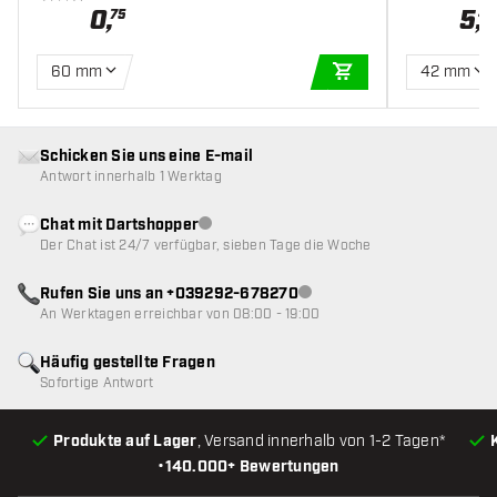
0
,
5
,
75
45
60 mm
42 mm
IN DEN WARENKOR
Schicken Sie uns eine E-mail
Antwort innerhalb 1 Werktag
Chat mit Dartshopper
Kundenservice nicht verfügbar
Der Chat ist 24/7 verfügbar, sieben Tage die Woche
Rufen Sie uns an +039292-678270
Kundenservice nicht verfügba
An Werktagen erreichbar von 08:00 - 19:00
Häufig gestellte Fragen
Sofortige Antwort
Produkte auf Lager
, Versand innerhalb von 1-2 Tagen*
•
140.000+ Bewertungen