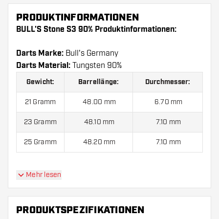
PRODUKTINFORMATIONEN
BULL'S Stone S3 90% Produktinformationen:
Darts Marke:
Bull's Germany
Darts Material:
Tungsten 90%
Gewicht:
Barrellänge:
Durchmesser:
21 Gramm
48.00 mm
6.70 mm
23 Gramm
48.10 mm
7.10 mm
25 Gramm
48.20 mm
7.10 mm
Mehr lesen
BULL'S Stone S3 90% kommen mit:
3 Barrels, 3
Flights und 3 Shafts.
PRODUKTSPEZIFIKATIONEN