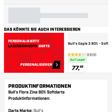
DAS KÖNNTE SIE AUCH INTERESSIEREN
PERSONALISIERTE
Bull's Eagle 3 90% - Softd
LASERGRAVIERTE
DARTS
Bewertungsberei
3.8 (4)
3.8 Bewertungssterne
Auf Lager
PERSONALISIEREN
77
,
95
PRODUKTINFORMATIONEN
Bull's Flora Zina 80% Softdarts
Produktinformationen:
Darts Marke:
Bull's