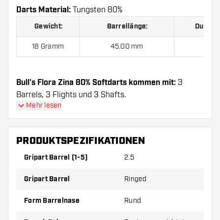
Darts Material:
Tungsten 80%
Gewicht:
Barrellänge:
Durchm
18 Gramm
45.00 mm
6.37
Bull's Flora Zina 80% Softdarts kommen mit:
3
Barrels, 3 Flights und 3 Shafts.
Mehr lesen
PRODUKTSPEZIFIKATIONEN
Gripart Barrel (1-5)
2.5
Gripart Barrel
Ringed
Form Barrelnase
Rund