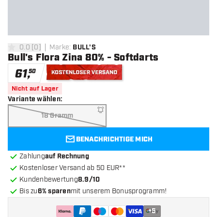
0.0
[
0
]
Marke
:
BULL'S
0 Bewertungssterne
Bull's Flora Zina 80% - Softdarts
61
,
50
Kostenloser Versand
Nicht auf Lager
Variante wählen
:
18 Gramm
BENACHRICHTIGE MICH
Zahlung
auf Rechnung
Kostenloser Versand ab 50 EUR**
Kundenbewertung
8.9/10
Bis zu
6% sparen
mit unserem Bonusprogramm!
+
5