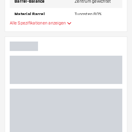
Barrel-Balance
Zentrum gewichtet
Material Barrel
Tungsten 80%
Alle Spezifikationen anzeigen
Gripart Barrelnase
Dartspieler
Barrelfarbe
Barrel Gripzone
Barrelform
Gewicht
Barreldurchmesser (MM)
Barrellänge (MM)