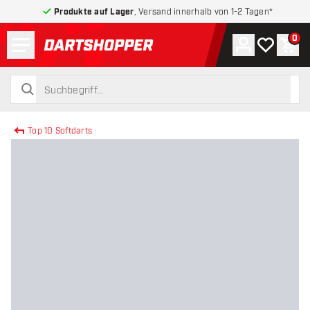
Produkte auf Lager
, Versand innerhalb von 1-2 Tagen*
Menü
0
Konto
Meine Wuns
War
zurück zur Startseite
suchen
suchen
Top 10 Softdarts