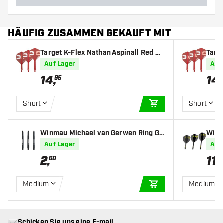
HÄUFIG ZUSAMMEN GEKAUFT MIT
Target K-Flex Nathan Aspinall Red NO
Targ
2 - Dart Flights
6 - D
Auf Lager
Auf
14
,
14
,
95
Short
Short
IN DEN WARENKOR
Winmau Michael van Gerwen Ring Gri
Winm
p MvG Design Black - Dart Shafts
Green
Auf Lager
Auf
2
,
11
,
60
5
Medium
Medium
IN DEN WARENKOR
Schicken Sie uns eine E-mail