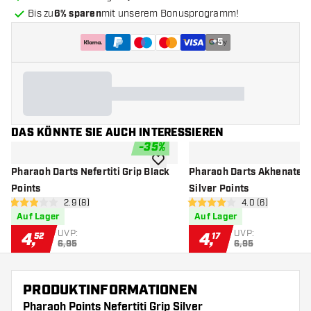
Bis zu
6% sparen
mit unserem Bonusprogramm!
+
5
DAS KÖNNTE SIE AUCH INTERESSIEREN
-
35
%
Zur Wunschliste hinzufügen
Pharaoh Darts Nefertiti Grip Black
Pharaoh Darts Akhenaten 
Points
Silver Points
Bewertungsbereich öffnen
2.9 (8)
Bewertungsbere
4.0 (6)
2.9 Bewertungssterne
4 Bewertungssterne
Auf Lager
Auf Lager
UVP:
UVP:
4
,
4
,
52
17
6,95
6,95
PRODUKTINFORMATIONEN
Pharaoh Points Nefertiti Grip Silver