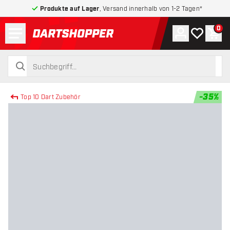
Produkte auf Lager
, Versand innerhalb von 1-2 Tagen*
Menü
0
Konto
Meine Wuns
War
zurück zur Startseite
suchen
suchen
-
35
%
Top 10 Dart Zubehör