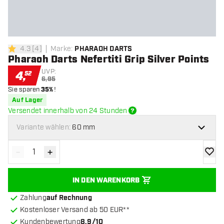
4.3
[
4
]
Marke
:
PHARAOH DARTS
4.3 Bewertungssterne
Pharaoh Darts Nefertiti Grip Silver Points
UVP:
4
,
52
6,95
Sie sparen
35%
!
Auf Lager
Versendet innerhalb von 24 Stunden
Variante wählen:
60 mm
-
+
Menge verringern
Menge erhöhen
Zur Wu
IN DEN WARENKORB
Zahlung
auf Rechnung
Kostenloser Versand ab 50 EUR**
Kundenbewertung
8.9/10