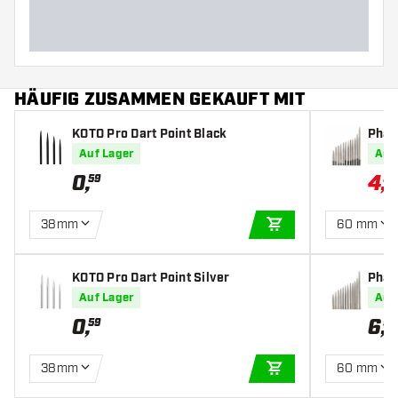
HÄUFIG ZUSAMMEN GEKAUFT MIT
KOTO Pro Dart Point Black
Phar
ck Po
Auf Lager
Auf
0
,
4
,
59
52
38mm
60 mm
IN DEN WARENKOR
KOTO Pro Dart Point Silver
Phar
er Po
Auf Lager
Auf
0
,
6
,
59
95
38mm
60 mm
IN DEN WARENKOR