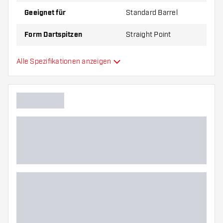
Geeignet für
Standard Barrel
Form Dartspitzen
Straight Point
Gripzone Dartspitzen
Überall
Alle Spezifikationen anzeigen
Hauptfarbe
Länge Dartspitzen