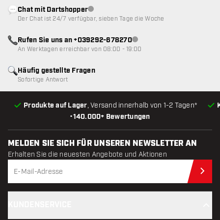
Chat mit Dartshopper
Kundenservice nicht verfügbar
Der Chat ist 24/7 verfügbar, sieben Tage die Woche
Rufen Sie uns an +039292-678270
Kundenservice nicht verfügba
An Werktagen erreichbar von 08:00 - 19:00
Häufig gestellte Fragen
Sofortige Antwort
Produkte auf Lager
, Versand innerhalb von 1-2 Tagen*
•
140.000+ Bewertungen
MELDEN SIE SICH FÜR UNSEREN NEWSLETTER AN
Erhalten Sie die neuesten Angebote und Aktionen
Jet
KUNDENSERVICE