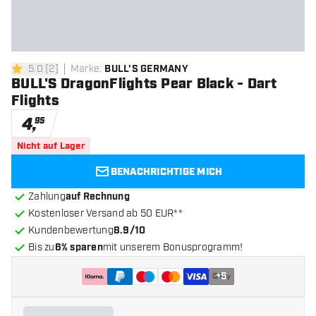
5.0
[
2
]
Marke
:
BULL'S GERMANY
5 Bewertungssterne
BULL'S DragonFlights Pear Black - Dart
Flights
4
,
95
Nicht auf Lager
BENACHRICHTIGE MICH
Zahlung
auf Rechnung
Kostenloser Versand ab 50 EUR**
Kundenbewertung
8.9/10
Bis zu
6% sparen
mit unserem Bonusprogramm!
+
5