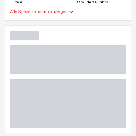
Typ
Moulded Flights
Alle Spezifikationen anzeigen
Flexibilität
Hauptfarbe