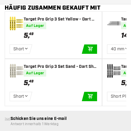
HÄUFIG ZUSAMMEN GEKAUFT MIT
Target Pro Grip 3 Set Yellow - Dart Sh
Targ
afts
Auf Lager
Auf
5
,
14
,
49
Short
40 mm
IN DEN WARENKOR
Target Pro Grip 3 Set Sand - Dart Sha
Targe
fts
fts
Auf Lager
Auf
5
,
5
,
49
49
Short
Short Plus
IN DEN WARENKOR
Schicken Sie uns eine E-mail
Antwort innerhalb 1 Werktag