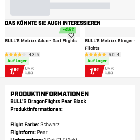
DAS KÖNNTE SIE AUCH INTERESSIEREN
-
45
%
Zur Wunschliste hinzufügen
BULL'S Metrixx Adon - Dart Flights
BULL'S Metrixx Stinger - D
Flights
Bewertungsbereich öffnen
4.2 (5)
Bewertungsbere
5.0 (4)
4.2 Bewertungssterne
5 Bewertungssterne
Auf Lager
Auf Lager
UVP:
UVP:
1
,
1
,
04
04
1,90
1,90
PRODUKTINFORMATIONEN
BULL'S DragonFlights Pear Black
Produktinformationen:
Flight Farbe:
Schwarz
Flightform:
Pear