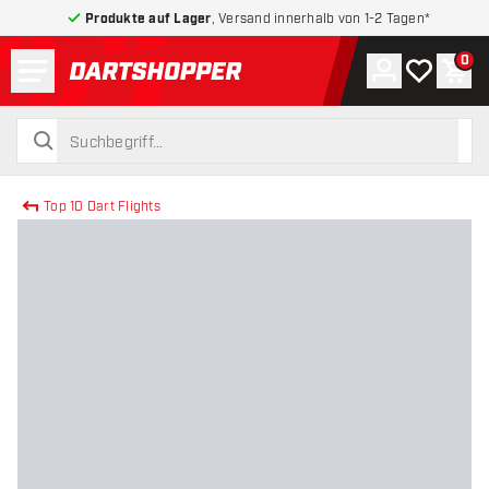
Produkte auf Lager
, Versand innerhalb von 1-2 Tagen*
Menü
0
Konto
Meine Wuns
War
zurück zur Startseite
suchen
suchen
Top 10 Dart Flights