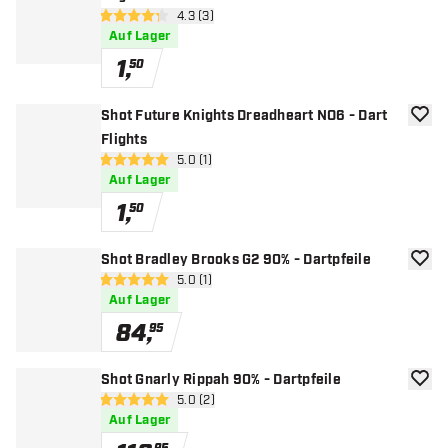
Bewertungsbereich öffnen
4.3 (3)
4.3 Bewertungssterne
Auf Lager
1
,
50
Shot Future Knights Dreadheart NO6 - Dart
Zur W
Flights
Bewertungsbereich öffnen
5.0 (1)
5 Bewertungssterne
Auf Lager
1
,
50
Shot Bradley Brooks G2 90% - Dartpfeile
Zur W
Bewertungsbereich öffnen
5.0 (1)
5 Bewertungssterne
Auf Lager
84
,
95
Shot Gnarly Rippah 90% - Dartpfeile
Zur W
Bewertungsbereich öffnen
5.0 (2)
5 Bewertungssterne
Auf Lager