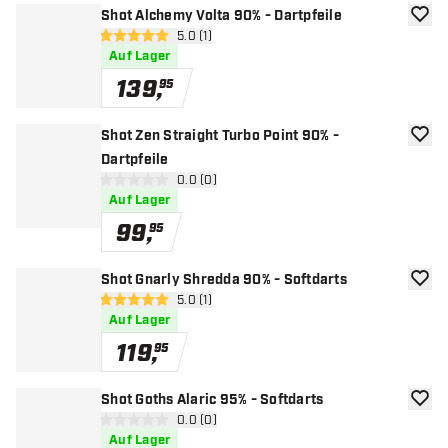
Shot Alchemy Volta 90% - Dartpfeile
Zur W
Bewertungsbereich öffnen
5.0 (1)
5 Bewertungssterne
Auf Lager
139
,
95
Shot Zen Straight Turbo Point 90% -
Zur W
Dartpfeile
Bewertungsbereich öffnen
0.0 (0)
0 Bewertungssterne
Auf Lager
99
,
95
Shot Gnarly Shredda 90% - Softdarts
Zur W
Bewertungsbereich öffnen
5.0 (1)
5 Bewertungssterne
Auf Lager
119
,
95
Shot Goths Alaric 95% - Softdarts
Zur W
Bewertungsbereich öffnen
0.0 (0)
0 Bewertungssterne
Auf Lager