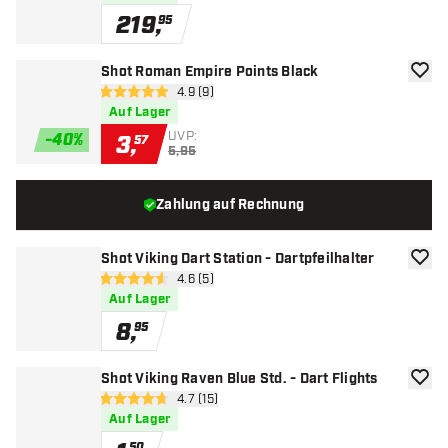
219
,
95
Shot Roman Empire Points Black
Zur W
Bewertungsbereich öffnen
4.9 (9)
4.9 Bewertungssterne
Auf Lager
UVP:
-
40
%
3
,
57
5,95
Zahlung auf Rechnung
Shot Viking Dart Station - Dartpfeilhalter
Zur W
Bewertungsbereich öffnen
4.6 (5)
4.6 Bewertungssterne
Auf Lager
8
,
95
Shot Viking Raven Blue Std. - Dart Flights
Zur W
Bewertungsbereich öffnen
4.7 (15)
4.7 Bewertungssterne
Auf Lager
50