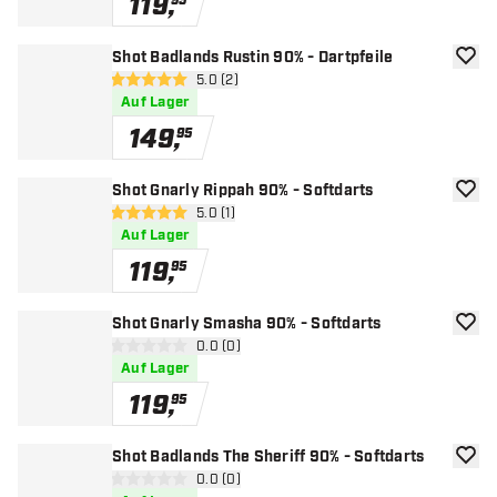
119
,
95
Shot Badlands Rustin 90% - Dartpfeile
Zur W
Bewertungsbereich öffnen
5.0 (2)
5 Bewertungssterne
Auf Lager
149
,
95
Shot Gnarly Rippah 90% - Softdarts
Zur W
Bewertungsbereich öffnen
5.0 (1)
5 Bewertungssterne
Auf Lager
119
,
95
Shot Gnarly Smasha 90% - Softdarts
Zur W
Bewertungsbereich öffnen
0.0 (0)
0 Bewertungssterne
Auf Lager
119
,
95
Shot Badlands The Sheriff 90% - Softdarts
Zur W
Bewertungsbereich öffnen
0.0 (0)
0 Bewertungssterne