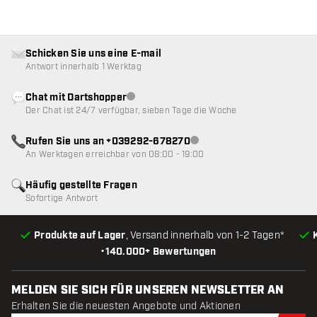
Schicken Sie uns eine E-mail
Antwort innerhalb 1 Werktag
Chat mit Dartshopper
Kundenservice nicht verfügbar
Der Chat ist 24/7 verfügbar, sieben Tage die Woche
Rufen Sie uns an +039292-678270
Kundenservice nicht verfügba
An Werktagen erreichbar von 08:00 - 19:00
Häufig gestellte Fragen
Sofortige Antwort
Produkte auf Lager
, Versand innerhalb von 1-2 Tagen*
•
140.000+ Bewertungen
MELDEN SIE SICH FÜR UNSEREN NEWSLETTER AN
Erhalten Sie die neuesten Angebote und Aktionen