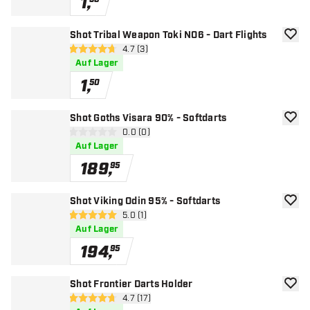
1
,
Shot Tribal Weapon Toki NO6 - Dart Flights
Zur W
Bewertungsbereich öffnen
4.7 (3)
4.7 Bewertungssterne
Auf Lager
1
,
50
Shot Goths Visara 90% - Softdarts
Zur W
Bewertungsbereich öffnen
0.0 (0)
0 Bewertungssterne
Auf Lager
189
,
95
Shot Viking Odin 95% - Softdarts
Zur W
Bewertungsbereich öffnen
5.0 (1)
5 Bewertungssterne
Auf Lager
194
,
95
Shot Frontier Darts Holder
Zur W
Bewertungsbereich öffnen
4.7 (17)
4.7 Bewertungssterne