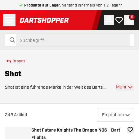
Produkte auf Lager
, Versand innerhalb von 1-2 Tagen*
Menü
0
Konto
Meine Wuns
War
zurück zur Startseite
suchen
suchen
Brands
Shot
Mehr
Shot ist eine führende Marke in der Welt des Darts,
bekannt für ihre innovativen Produkte und hohe Qualität.
Seit ihrer Gründung hat sich Shot zu einer Marke
entwickelt, die Tradition, Technologie un
243
Artikel
Empfohlen
Shot Future Knights The Dragon NO6 - Dart
Zur W
Flights