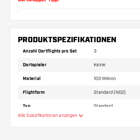
Sorgen Sie für genügend Ersatz Flights und Shafts.
durch Gebrauch abnutzen oder brechen.
PRODUKTSPEZIFIKATIONEN
Probieren Sie eine andere Form, ein anderes Materi
Dicke der Flights aus, um herauszufinden, welche V
Anzahl Dartflights pro Set
3
Ihnen passt!
Dartspieler
Keine
Material
100 Mikron
Flightform
Standard (NO2)
Typ
Standard
Alle Spezifikationen anzeigen
Flexibilität
Hauptfarbe