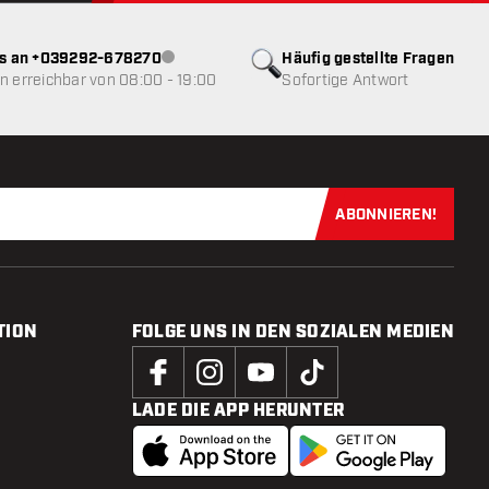
ns an +039292-678270
Häufig gestellte Fragen
Kundenservice nicht verfügbar
 erreichbar von 08:00 - 19:00
Sofortige Antwort
ABONNIEREN!
Jetzt für uns
TION
FOLGE UNS IN DEN SOZIALEN MEDIEN
LADE DIE APP HERUNTER