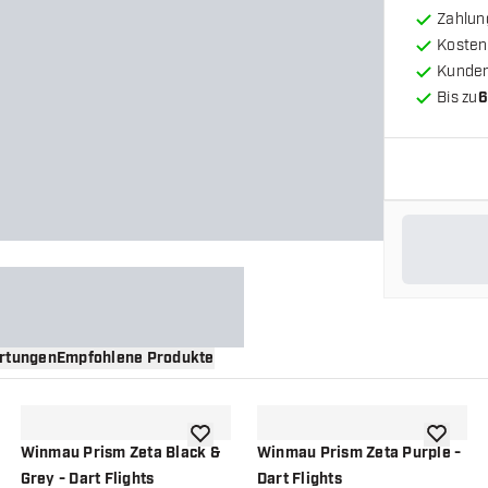
Zahlun
Kosten
Kunde
Bis zu
6
rtungen
Empfohlene Produkte
nschliste hinzufügen
Zur Wunschliste hinzufügen
Zur Wuns
Winmau Prism Zeta Black &
Winmau Prism Zeta Purple -
Grey - Dart Flights
Dart Flights