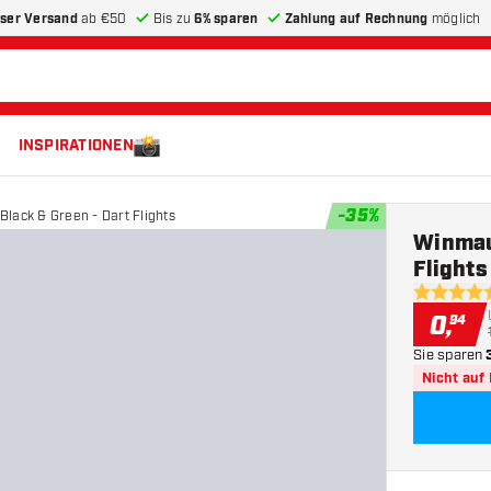
ser Versand
ab €50
Bis zu
6% sparen
Zahlung auf Rechnung
möglich
INSPIRATIONEN
-
35
%
lack & Green - Dart Flights
Winmau
Flights
5 Bewertu
0
,
94
Sie sparen
Nicht auf