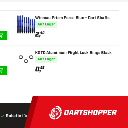
Winmau Prism Force Blue - Dart Shafts
Auf Lager
2
,
40
IN DEN WARENKORB
KOTO Aluminium Flight Lock Rings Black
Auf Lager
0
,
95
IN DEN WARENKORB
Rabatte
für Kunden
Produkte auf Lager
, Versand innerha