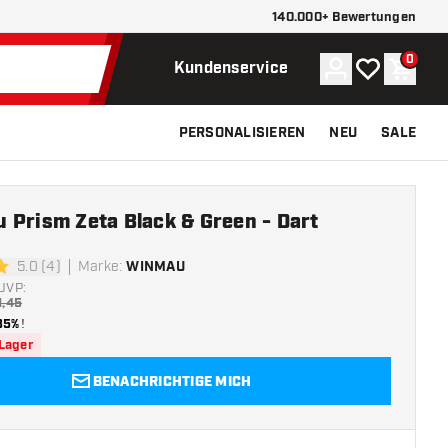
140.000+ Bewertungen
0
Konto
Meine Wunsch
Waren
Kundenservice
PERSONALISIEREN
NEU
SALE
 Prism Zeta Black & Green - Dart
5.0 (4)
Marke
:
WINMAU
ngssterne
UVP:
1,45
35%
!
 Lager
BENACHRICHTIGE MICH