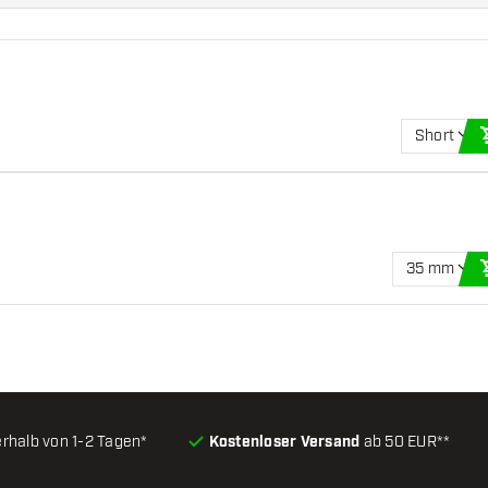
Short
35 mm
erhalb von 1-2 Tagen*
Kostenloser Versand
ab 50 EUR**