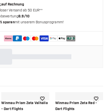
g
auf Rechnung
loser Versand ab 50 EUR**
nbewertung
8.9/10
% sparen
mit unserem Bonusprogramm!
+
3
chliste hinzufügen
Zur Wunschliste hinzufügen
Zur Wunsch
Winmau Prism Zeta Valhalla
Winmau Prism Zeta Red -
W
- Dart Flights
Dart Flights
C