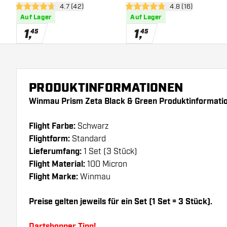
Bewertungsbereich öffnen
4.7 (42)
Bewertungsbereic
4.8 (16)
4.7 Bewertungssterne
4.8 Bewertungssterne
Auf Lager
Auf Lager
1
,
1
,
45
45
PRODUKTINFORMATIONEN
Winmau Prism Zeta Black & Green Produktinformati
Flight Farbe:
Schwarz
Flightform:
Standard
Lieferumfang:
1 Set (3 Stück)
Flight Material:
100 Micron
Flight Marke:
Winmau
Preise gelten jeweils für ein Set (1 Set = 3 Stück).
Dartshopper Tipp!