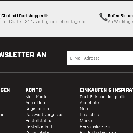
Chat mit Dartshopper
Rufen Sie u
Kundenservice nicht verfügbar
Der Chat ist 24/7 verfügbar, sieben Tage die
An Werktagen
Woche
EWSLETTER AN
NGEN
KONTO
EINKAUFEN & INSPIRA
Mein Konto
Dart-Entscheidungshilfe
Anmelden
Angebote
Registrieren
Neu
ine
Passwort vergessen
Launches
Bestellstatus
Marken
Bestellverlauf
Personalisieren
Wunschliste
Produktkategorien