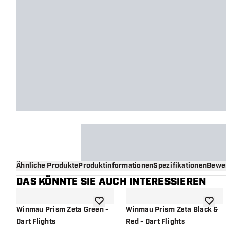
Ähnliche Produkte
Produktinformationen
Spezifikationen
Bewe
DAS KÖNNTE SIE AUCH INTERESSIEREN
Zur Wunschliste hinzufügen
Zur Wu
Winmau Prism Zeta Green -
Winmau Prism Zeta Black &
Dart Flights
Red - Dart Flights