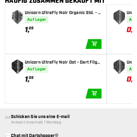
HÄUFIG ZUSAMMEN GEKAUFT MIT
Unicorn UltraFly Noir Organic Std. - D
Unico
art Flights
Fligh
Auf Lager
Auf
1
,
0
,
05
73
IN DEN WARENKOR
Unicorn UltraFly Noir Dot - Dart Flight
Unico
s
hts
Auf Lager
Auf
1
,
0
,
05
79
IN DEN WARENKOR
Schicken Sie uns eine E-mail
Antwort innerhalb 1 Werktag
Chat mit Dartshopper