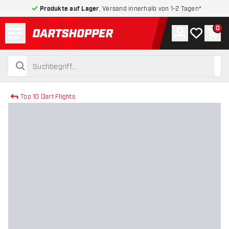
Produkte auf Lager
, Versand innerhalb von 1-2 Tagen*
Menü
0
Konto
Meine Wuns
War
zurück zur Startseite
suchen
suchen
Top 10 Dart Flights