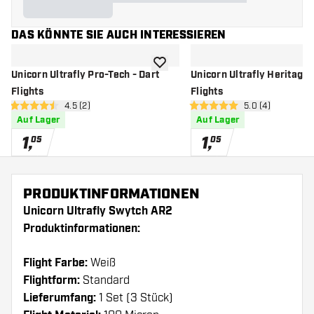
DAS KÖNNTE SIE AUCH INTERESSIEREN
Zur Wunschliste hinzufügen
Unicorn Ultrafly Pro-Tech - Dart
Unicorn Ultrafly Heritage 
Flights
Flights
Bewertungsbereich öffnen
4.5 (2)
Bewertungsbere
5.0 (4)
4.5 Bewertungssterne
5 Bewertungssterne
Auf Lager
Auf Lager
1
,
1
,
05
05
PRODUKTINFORMATIONEN
Unicorn Ultrafly Swytch AR2
Produktinformationen:
Flight Farbe:
Weiß
Flightform:
Standard
Lieferumfang:
1 Set (3 Stück)