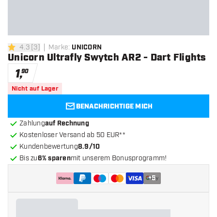
4.3
[
3
]
Marke
:
UNICORN
4.3 Bewertungssterne
Unicorn Ultrafly Swytch AR2 - Dart Flights
1
,
90
Nicht auf Lager
BENACHRICHTIGE MICH
Zahlung
auf Rechnung
Kostenloser Versand ab 50 EUR**
Kundenbewertung
8.9/10
Bis zu
6% sparen
mit unserem Bonusprogramm!
+
5