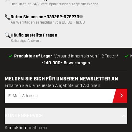
Kundenservice nicht verfügbar
Der Chat ist 24/7 verfügbar, sieben Tage die Woche
Rufen Sie uns an +039292-678270
Kundenservice nicht verfügba
An Werktagen erreichbar von 08:00 - 19:00
Häufig gestellte Fragen
Sofortige Antwort
Produkte auf Lager
, Versand innerhalb von 1-2 Tagen*
•
140.000+ Bewertungen
MELDEN SIE SICH FÜR UNSEREN NEWSLETTER AN
Erhalten Sie die neuesten Angebote und Aktionen
Jet
KUNDENSERVICE
Kontaktinformationen