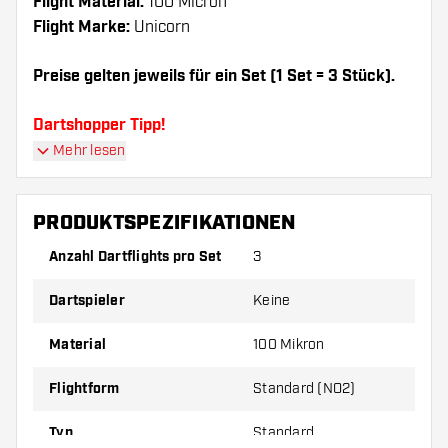
Flight Material:
100 Micron
Flight Marke:
Unicorn
Preise gelten jeweils für ein Set (1 Set = 3 Stück).
Dartshopper Tipp!
Mehr lesen
Sorgen Sie für genügend Ersatz Flights und
Shafts. Diese können sich durch Gebrauch
PRODUKTSPEZIFIKATIONEN
abnutzen oder brechen.
Anzahl Dartflights pro Set
3
Probieren Sie eine andere Form, ein anderes
Dartspieler
Keine
Material oder eine andere Dicke der Flights aus,
um herauszufinden, welche Variante am besten
Material
100 Mikron
zu Ihnen passt!
Flightform
Standard (NO2)
Typ
Standard