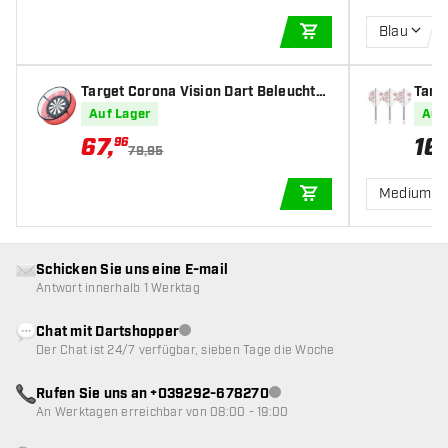
King Of The Oche-Produkte. KOTO steht für
Blau
stilvolle, hochwertige und erschwingliche
IN DEN WARENKOR
Produkte!
Target Corona Vision Dart Beleuchtu
Targ
Inhalt:
ng
Smas
Auf Lager
Auf
67
,
16
,
96
Target TOR Professionelle Dartscheibe
79,95
Medium
IN DEN WARENKOR
KOTO 4pcs. Surround
2 Sets KOTO Darts 23g + 90 Stück Zubehör
Schicken Sie uns eine E-mail
Antwort innerhalb 1 Werktag
Chat mit Dartshopper
Kundenservice nicht verfügbar
Der Chat ist 24/7 verfügbar, sieben Tage die Woche
Rufen Sie uns an +039292-678270
Kundenservice nicht verfügba
An Werktagen erreichbar von 08:00 - 19:00