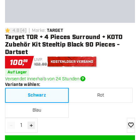
4.8
[
4
]
Marke
:
TARGET
4.8 Bewertungssterne
Target TOR + 4 Pieces Surround + KOTO
Zubehör Kit Steeltip Black 90 Pieces -
Dartset
UVP:
100
,
89
102,89
Kostenloser Versand
Auf Lager
Versendet innerhalb von 24 Stunden
Variante wählen
:
Schwarz
Rot
Blau
-
+
Menge verringern
Menge erhöhen
Zur Wu