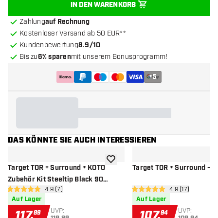
IN DEN WARENKORB
Zahlung
auf Rechnung
Kostenloser Versand ab 50 EUR**
Kundenbewertung
8.9/10
Bis zu
6% sparen
mit unserem Bonusprogramm!
+
5
DAS KÖNNTE SIE AUCH INTERESSIEREN
Zur Wunschliste hinzufügen
Target TOR + Surround + KOTO
Target TOR + Surround - D
Zubehör Kit Steeltip Black 90
Bewertungsbereich öffnen
4.9 (7)
Bewertungsbere
4.9 (17)
Pieces - Dartset
4.9 Bewertungssterne
4.9 Bewertungssterne
Auf Lager
Auf Lager
UVP:
UVP:
117
,
107
,
89
94