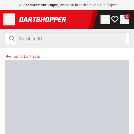
Produkte auf Lager
, Versand innerhalb von 1-2 Tagen*
Menü
0
Konto
Meine Wuns
War
zurück zur Startseite
suchen
suchen
Top 10 Dart Sets