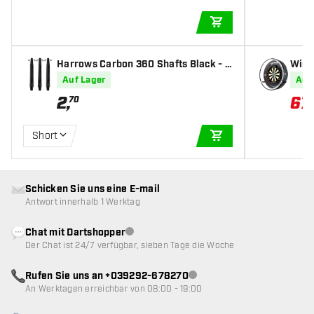
IN DEN WARENKOR
GOAT Everscore NXT LVL
Harrows Carbon 360 Shafts Black - D
Winm
KOTO Surround
art Shafts
ng
Auf Lager
Auf
2
,
67
,
70
2 Sets KOTO Darts 23g + 90 Stück Zubehör
Short
IN DEN WARENKOR
Schicken Sie uns eine E-mail
Antwort innerhalb 1 Werktag
Chat mit Dartshopper
Kundenservice nicht verfügbar
Der Chat ist 24/7 verfügbar, sieben Tage die Woche
Rufen Sie uns an +039292-678270
Kundenservice nicht verfügba
An Werktagen erreichbar von 08:00 - 19:00