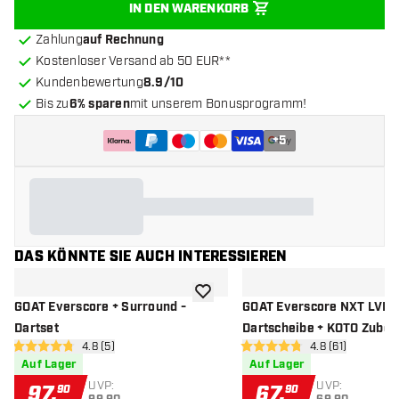
IN DEN WARENKORB
Zahlung
auf Rechnung
Kostenloser Versand ab 50 EUR**
Kundenbewertung
8.9/10
Bis zu
6% sparen
mit unserem Bonusprogramm!
+
5
DAS KÖNNTE SIE AUCH INTERESSIEREN
Zur Wunschliste hinzufügen
GOAT Everscore + Surround -
GOAT Everscore NXT LVL
Dartset
Dartscheibe + KOTO Zubeh
Bewertungsbereich öffnen
4.8 (5)
Bewertungsbere
4.8 (61)
Steeltip Black 90 Pieces -
4.8 Bewertungssterne
4.8 Bewertungssterne
Auf Lager
Auf Lager
UVP:
UVP:
97
,
67
,
90
90