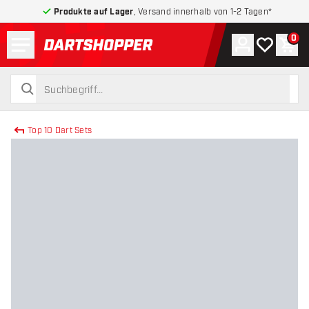
Produkte auf Lager
, Versand innerhalb von 1-2 Tagen*
Menü
0
Konto
Meine Wuns
War
zurück zur Startseite
suchen
suchen
Top 10 Dart Sets