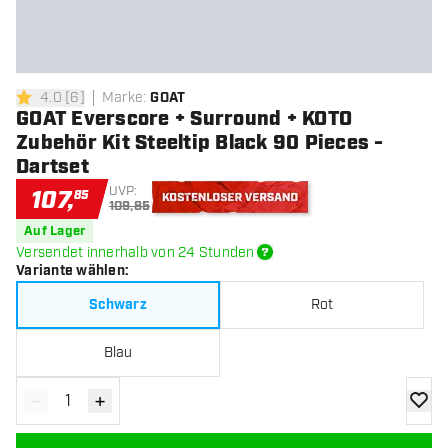
4.0
[
6
]
Marke
:
GOAT
4 Bewertungssterne
GOAT Everscore + Surround + KOTO
Zubehör Kit Steeltip Black 90 Pieces -
Dartset
UVP:
107
,
85
109,85
Kostenloser Versand
Auf Lager
Versendet innerhalb von 24 Stunden
Variante wählen
:
Schwarz
Rot
Blau
-
+
Menge verringern
Menge erhöhen
Zur Wu