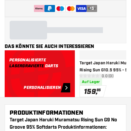
+
5
DAS KÖNNTE SIE AUCH INTERESSIEREN
PERSONALISIERTE
Target Japan Haruki Mur
LASERGRAVIERTE
DARTS
Rising Sun G10.5 95% - So
Bewertungsbere
0.0 (0)
0 Bewertungssterne
Auf Lager
PERSONALISIEREN
159
,
95
PRODUKTINFORMATIONEN
Target Japan Haruki Muramatsu Rising Sun G9 No
Groove 95% Softdarts Produktinformationen: