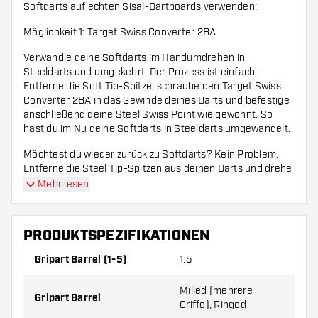
Softdarts auf echten Sisal-Dartboards verwenden:
Möglichkeit 1: Target Swiss Converter 2BA
Verwandle deine Softdarts im Handumdrehen in
Steeldarts und umgekehrt. Der Prozess ist einfach:
Entferne die Soft Tip-Spitze, schraube den Target Swiss
Converter 2BA in das Gewinde deines Darts und befestige
anschließend deine Steel Swiss Point wie gewohnt. So
hast du im Nu deine Softdarts in Steeldarts umgewandelt.
Möchtest du wieder zurück zu Softdarts? Kein Problem.
Entferne die Steel Tip-Spitzen aus deinen Darts und drehe
den Target Swiss Converter 2BA wieder heraus. So kannst
Mehr lesen
du die Soft Tip-Spitzen wieder in den Dart schrauben und
deine Darts sind wieder für ein elektronisches Dartboard
geeignet.
PRODUKTSPEZIFIKATIONEN
Möglichkeit 2: Conversion Points
Gripart Barrel (1-5)
1.5
Mit einem Conversion Point kannst du einen Softdart für
ein Steeldartboard geeignet machen. Das bedeutet, dass
Milled (mehrere
Gripart Barrel
du dasselbe Set Darts sowohl für Softdarts- als auch für
Griffe), Ringed