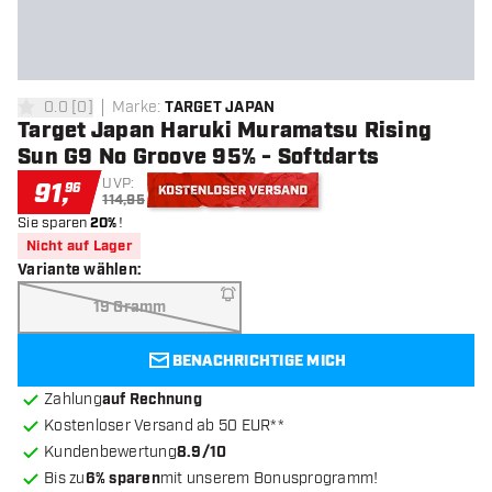
0.0
[
0
]
Marke
:
TARGET JAPAN
0 Bewertungssterne
Target Japan Haruki Muramatsu Rising
Sun G9 No Groove 95% - Softdarts
UVP:
91
,
96
114,95
Sie sparen
20%
!
Kostenloser Versand
Nicht auf Lager
Variante wählen
:
19 Gramm
BENACHRICHTIGE MICH
Zahlung
auf Rechnung
Kostenloser Versand ab 50 EUR**
Kundenbewertung
8.9/10
Bis zu
6% sparen
mit unserem Bonusprogramm!