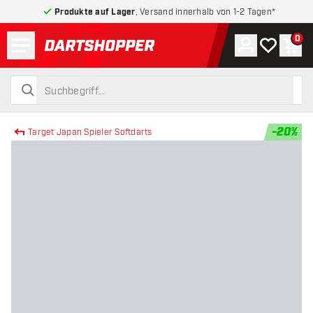
Produkte auf Lager
, Versand innerhalb von 1-2 Tagen*
Menü
0
Konto
Meine Wuns
War
zurück zur Startseite
suchen
suchen
-
20
%
Target Japan Spieler Softdarts