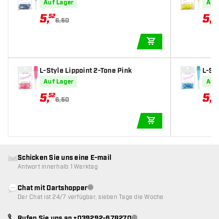
Auf Lager
Auf
5
,
5
,
52
52
6,50
IN DEN WARENKOR
L-Style Lippoint 2-Tone Pink
L-Sty
ue
Auf Lager
Auf
5
,
5
,
52
52
6,50
IN DEN WARENKOR
Schicken Sie uns eine E-mail
Antwort innerhalb 1 Werktag
Chat mit Dartshopper
Kundenservice nicht verfügbar
Der Chat ist 24/7 verfügbar, sieben Tage die Woche
Rufen Sie uns an +039292-678270