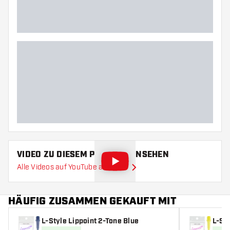
VIDEO ZU DIESEM PRODUKT ANSEHEN
Alle Videos auf YouTube ansehen
HÄUFIG ZUSAMMEN GEKAUFT MIT
L-Style Lippoint 2-Tone Blue
L-Sty