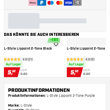
+
5
DAS KÖNNTE SIE AUCH INTERESSIEREN
-
15
%
Zur Wunschliste hinzufügen
L-Style Lippoint 2-Tone Black
L-Style Lippoint 2-Tone G
Bewertungsbereich öffnen
4.8 (21)
Bewertungsberei
4.8 (6)
4.8 Bewertungssterne
4.8 Bewertungssterne
Auf Lager
Auf Lager
UVP:
UVP:
5
,
5
,
52
52
6,50
6,50
PRODUKTINFORMATIONEN
Produktinformationen:
L-Style Lippoint 2-Tone Purple
Marke:
L-Style