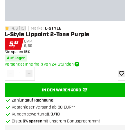
4.6
[
13
]
Marke
:
L-STYLE
4.6 Bewertungssterne
L-Style Lippoint 2-Tone Purple
UVP:
5
,
52
6,50
Sie sparen
15%
!
Auf Lager
Versendet innerhalb von 24 Stunden
-
+
Menge verringern
Menge erhöhen
Zur Wu
IN DEN WARENKORB
Zahlung
auf Rechnung
Kostenloser Versand ab 50 EUR**
Kundenbewertung
8.9/10
Bis zu
6% sparen
mit unserem Bonusprogramm!