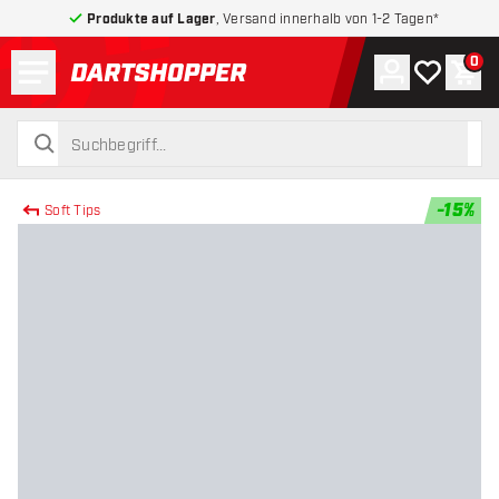
Produkte auf Lager
, Versand innerhalb von 1-2 Tagen*
Menü
0
Konto
Meine Wuns
War
zurück zur Startseite
suchen
suchen
-
15
%
Soft Tips