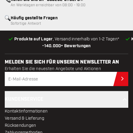
Kundenservice nicht verfügba
An Werktagen erreichbar von 08:00 - 19:00
Häufig gestellte Fragen
Sofortige Antwort
Produkte auf Lager
, Versand innerhalb von 1-2 Tagen*
•
140.000+ Bewertungen
MELDEN SIE SICH FÜR UNSEREN NEWSLETTER AN
Erhalten Sie die neuesten Angebote und Aktionen
Jet
KUNDENSERVICE
Kontaktinformationen
Versand & Lieferung
Rücksendungen
Zahlungsmethoden