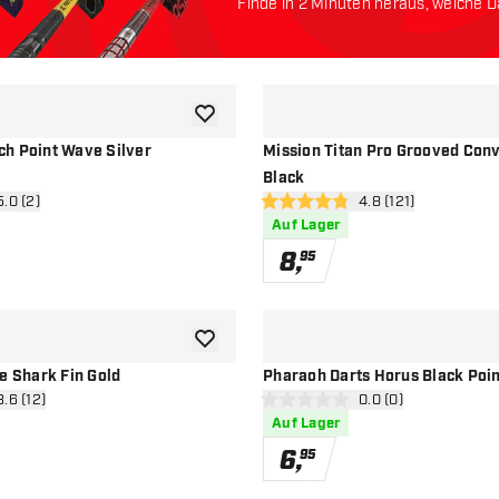
Finde in 2 Minuten heraus, welche Da
Lass uns anfangen:
Zur Wunschliste hinzufügen
h Point Wave Silver
Mission Titan Pro Grooved Conv
Black
ertungsbereich öffnen
5.0 (2)
Bewertungsbereich 
4.8 (121)
terne
4.8 Bewertungssterne
Auf Lager
8
,
95
Zur Wunschliste hinzufügen
e Shark Fin Gold
Pharaoh Darts Horus Black Poin
ertungsbereich öffnen
3.6 (12)
Bewertungsbereich 
0.0 (0)
ssterne
0 Bewertungssterne
Auf Lager
6
,
95