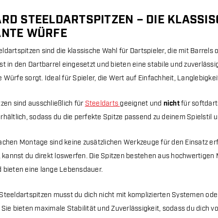
RD STEELDARTSPITZEN – DIE KLASSI
ANTE WÜRFE
ldartspitzen sind die klassische Wahl für Dartspieler, die mit Barrels
st in den Dartbarrel eingesetzt und bieten eine stabile und zuverlässi
Würfe sorgt. Ideal für Spieler, die Wert auf Einfachheit, Langlebigkei
tzen sind ausschließlich für
Steeldarts
geeignet und
nicht
für softdar
rhältlich, sodass du die perfekte Spitze passend zu deinem Spielstil
achen Montage sind keine zusätzlichen Werkzeuge für den Einsatz erfo
t, kannst du direkt loswerfen. Die Spitzen bestehen aus hochwertigen M
 bieten eine lange Lebensdauer.
Steeldartspitzen musst du dich nicht mit komplizierten Systemen od
Sie bieten maximale Stabilität und Zuverlässigkeit, sodass du dich vo