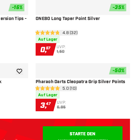
-
16
%
-
35
%
Zur Wunschliste hinzufügen
Zur Wunsch
ersion Tips -
ONE80 Long Taper Point Silver
öffnen
Bewertungsbereich öffnen
4.8 (32)
4.8 Bewertungssterne
Auf Lager
UVP:
0
,
97
1,50
-
50
%
Zur Wunschliste hinzufügen
Zur Wunsch
k
Pharaoh Darts Cleopatra Grip Silver Points
 öffnen
Bewertungsbereich öffnen
5.0 (10)
5 Bewertungssterne
Auf Lager
UVP:
3
,
47
6,95
STARTE DEN