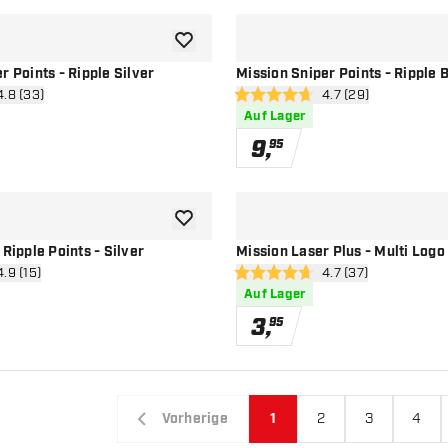
Zur Wunschliste hinzufügen
r Points - Ripple Silver
Mission Sniper Points - Ripple 
wertungsbereich öffnen
4.8 (33)
Bewertungsbereich 
4.7 (29)
ssterne
4.7 Bewertungssterne
Auf Lager
9
,
95
Zur Wunschliste hinzufügen
 Ripple Points - Silver
Mission Laser Plus - Multi Logo
ertungsbereich öffnen
4.9 (15)
Bewertungsbereich 
4.7 (37)
ssterne
4.7 Bewertungssterne
Auf Lager
3
,
95
Vorherige
1
2
3
4