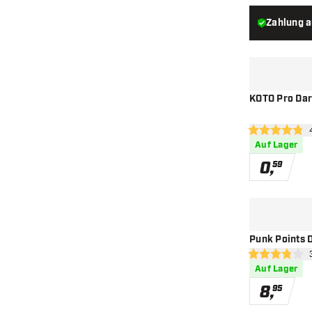
Zahlung 
KOTO Pro Dar
Bew
4.8 Bewertung
Auf Lager
0
,
59
Punk Points 
Bew
3.8 Bewertung
Auf Lager
8
,
95