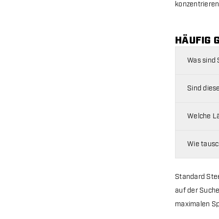
konzentrieren
HÄUFIG 
Was sind 
Sind dies
Welche Lä
Wie tausc
Standard Stee
auf der Suche
maximalen Spi