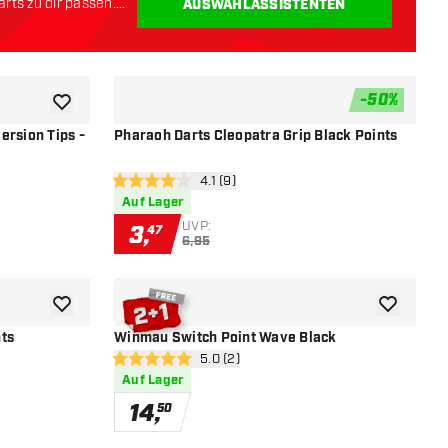
rts zu dir passen.
AUSWAHLASSISTENTEN
-
50
%
Zur Wunschliste hinzufügen
Zur Wunsch
ersion Tips -
Pharaoh Darts Cleopatra Grip Black Points
öffnen
Bewertungsbereich öffnen
4.1 (9)
4.1 Bewertungssterne
Auf Lager
UVP:
3
,
47
6,95
Zur Wunschliste hinzufügen
Zur Wunsch
ts
Winmau Switch Point Wave Black
öffnen
Bewertungsbereich öffnen
5.0 (2)
5 Bewertungssterne
Auf Lager
14
,
50