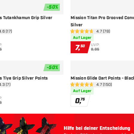
-
50
%
Zur Wunschliste hinzufügen
s Tutankhamun Grip Silver
Mission Titan Pro Grooved Conv
Silver
ertungsbereich öffnen
4.6 (17)
Bewertungsbereich 
4.7 (78)
ssterne
4.7 Bewertungssterne
Auf Lager
:
UVP:
7
,
50
5
8,95
-
50
%
Zur Wunschliste hinzufügen
 Tiye Grip Silver Points
Mission Glide Dart Points - Blac
ertungsbereich öffnen
4.3 (7)
Bewertungsbereich
4.7 (150)
ssterne
4.7 Bewertungssterne
Auf Lager
:
0
,
75
5
Hilfe bei deiner Entscheidung