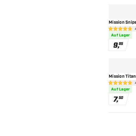
Mission Snipe
Be
4.8 Bewertung
Auf Lager
9
,
95
Mission Titan
Bew
4.9 Bewertung
Auf Lager
7
,
50