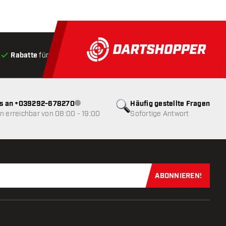
Rabatte
für Kunden
Produkte auf Lager
, Versand innerha
ns an +039292-678270
Häufig gestellte Fragen
Kundenservice nicht verfügbar
 erreichbar von 08:00 - 19:00
Sofortige Antwort
ABONNIEREN!
Jetzt für uns