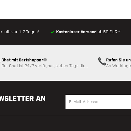
erhalb von 1-2 Tagen*
Kostenloser Versand
ab 50 EUR**
Chat mit Dartshopper
Rufen Sie u
Kundenservice nicht verfügbar
Der Chat ist 24/7 verfügbar, sieben Tage die
An Werktagen
Woche
EWSLETTER AN