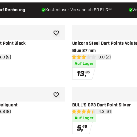
auf Rechnung
Kostenloser Versand ab 50 EUR**
Ve
Zur Wunschliste hinzufügen
t Point Black
Unicorn Steel Dart Points Volut
Blue 27 mm
ertungsbereich öffnen
4.8 (9)
Bewertungsbereich 
3.0 (2)
ssterne
3 Bewertungssterne
Auf Lager
13
,
95
Zur Wunschliste hinzufügen
Deliquent
BULL'S GP3 Dart Point Silver
ertungsbereich öffnen
3.8 (8)
Bewertungsbereich 
4.3 (31)
ssterne
4.3 Bewertungssterne
Auf Lager
5
,
45