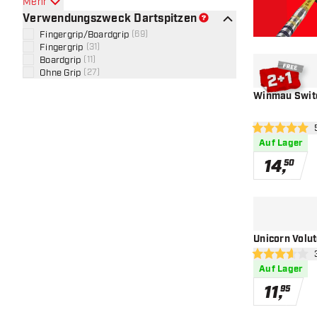
Mehr
Verwendungszweck Dartspitzen
Fingergrip/Boardgrip
(
69
)
Fingergrip
(
31
)
Boardgrip
(
11
)
Ohne Grip
(
27
)
Winmau Switc
Bew
5 Bewertungss
Auf Lager
14
,
50
Unicorn Volut
Bew
3.6 Bewertung
Auf Lager
11
,
95