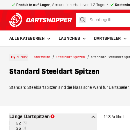
Produkte auf Lager
, Versand innerhalb von 1-2 Tagen*
Kostenlo
suchen
zurück zur Startseite
ALLE KATEGORIEN
LAUNCHES
DARTSPIELER
Zurück
Startseite
Steeldart Spitzen
Standard Steeldart Spi
Standard Steeldart Spitzen
Standard Steeldartspitzen sind die klassische Wahl für Dartspieler, die mit Barrels ohne austauschbare Spitzen spielen. Sie werden fest in den 
und zuver
Länge Dartspitzen
143
Artikel
22
(
5
)
25
(
1
)