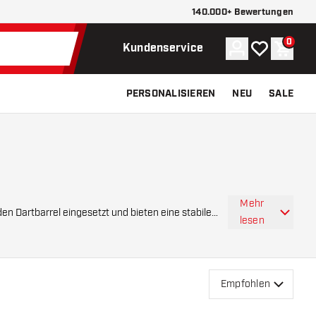
140.000+ Bewertungen
0
Konto
Meine Wunsch
Waren
Kundenservice
PERSONALISIEREN
NEU
SALE
Mehr
lesen
Empfohlen