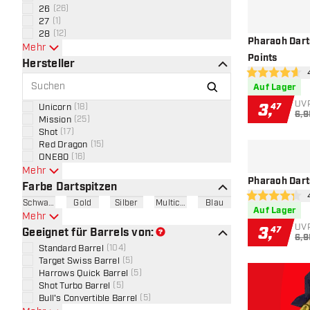
26
(
26
)
27
(
1
)
28
(
12
)
Pharaoh Dart
Mehr
Points
Hersteller
Bew
4.6 Bewertung
Auf Lager
UVP
3
,
Unicorn
(
18
)
47
6,9
Mission
(
25
)
Shot
(
17
)
Red Dragon
(
15
)
ONE80
(
16
)
Mehr
Pharaoh Darts
Farbe Dartspitzen
Bew
4.3 Bewertung
Schwarz
Gold
Silber
Multicolor
Blau
Auf Lager
Mehr
UVP
3
,
47
Geeignet für Barrels von:
6,9
Standard Barrel
(
104
)
Target Swiss Barrel
(
5
)
Harrows Quick Barrel
(
5
)
Shot Turbo Barrel
(
5
)
Bull's Convertible Barrel
(
5
)