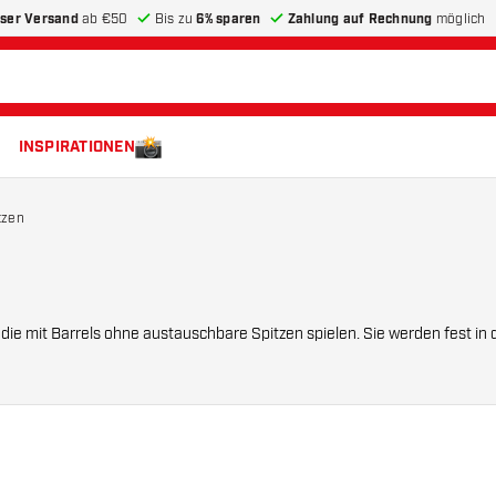
ser Versand
ab €50
Bis zu
6% sparen
Zahlung auf Rechnung
möglich
INSPIRATIONEN
tzen
Dartbarrel eingesetzt und bieten eine stabile