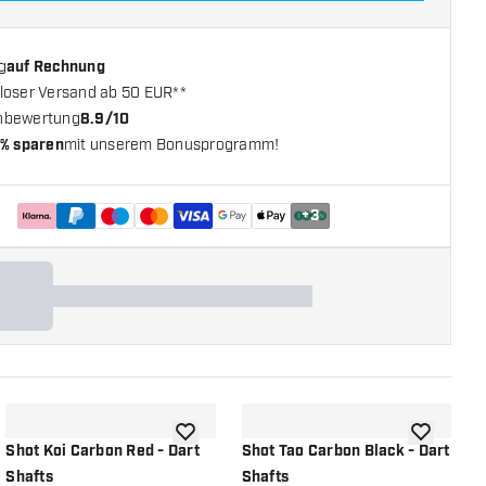
g
auf Rechnung
loser Versand ab 50 EUR**
nbewertung
8.9/10
% sparen
mit unserem Bonusprogramm!
+
3
chliste hinzufügen
Zur Wunschliste hinzufügen
Zur Wunsch
Shot Koi Carbon Red - Dart
Shot Tao Carbon Black - Dart
S
Shafts
Shafts
D