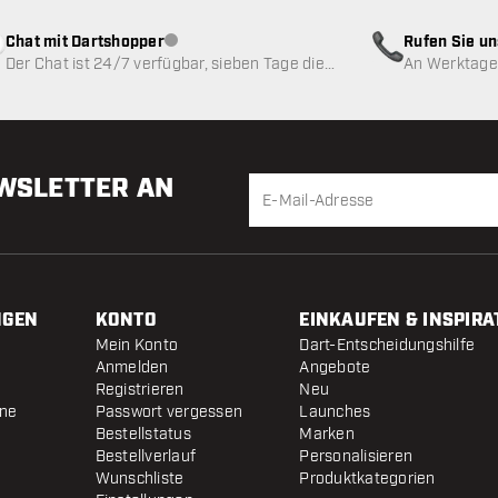
Chat mit Dartshopper
Rufen Sie u
Kundenservice nicht verfügbar
Der Chat ist 24/7 verfügbar, sieben Tage die
An Werktagen
Woche
EWSLETTER AN
NGEN
KONTO
EINKAUFEN & INSPIRA
Mein Konto
Dart-Entscheidungshilfe
Anmelden
Angebote
Registrieren
Neu
ine
Passwort vergessen
Launches
Bestellstatus
Marken
Bestellverlauf
Personalisieren
Wunschliste
Produktkategorien