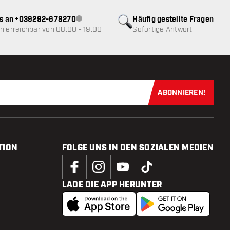
ns an +039292-678270
Häufig gestellte Fragen
Kundenservice nicht verfügbar
 erreichbar von 08:00 - 19:00
Sofortige Antwort
ABONNIEREN!
Jetzt für uns
TION
FOLGE UNS IN DEN SOZIALEN MEDIEN
LADE DIE APP HERUNTER