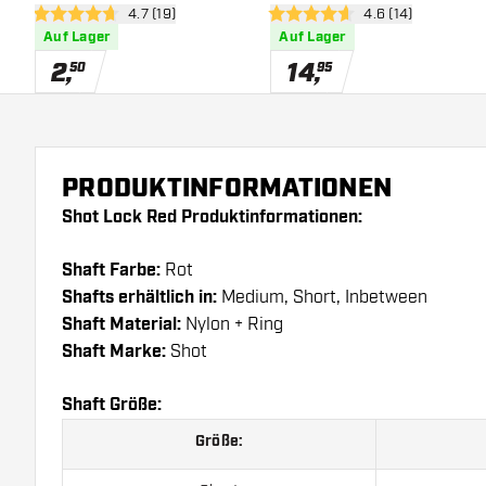
Bewertungsbereich öffnen
4.7 (19)
Bewertungsbereic
4.6 (14)
4.7 Bewertungssterne
4.6 Bewertungssterne
Auf Lager
Auf Lager
2
,
14
,
50
95
PRODUKTINFORMATIONEN
Shot Lock Red Produktinformationen:
Shaft Farbe:
Rot
Shafts erhältlich in:
Medium, Short, Inbetween
Shaft Material:
Nylon + Ring
Shaft Marke:
Shot
Shaft Größe:
Größe: