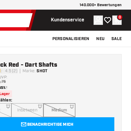
140.000+ Bewertungen
0
Konto
Meine Wunsch
Waren
Kundenservice
PERSONALISIEREN
NEU
SALE
ck Red - Dart Shafts
4.5 (2)
Marke
:
SHOT
tungssterne
UVP:
1,75
45%
!
 Lager
wählen
:
t
Inbetween
Medium
BENACHRICHTIGE MICH