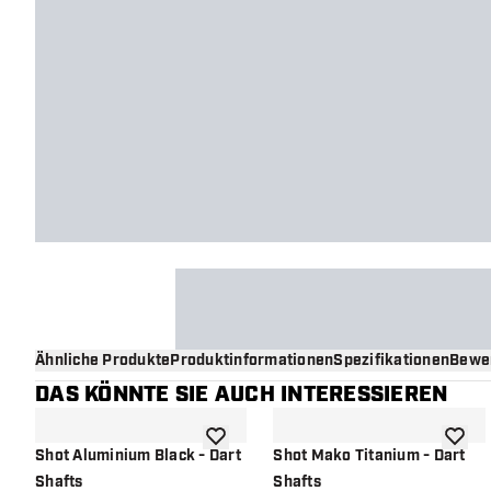
Ähnliche Produkte
Produktinformationen
Spezifikationen
Bewe
DAS KÖNNTE SIE AUCH INTERESSIEREN
Zur Wunschliste hinzufügen
Zur Wu
Shot Aluminium Black - Dart
Shot Mako Titanium - Dart
Shafts
Shafts