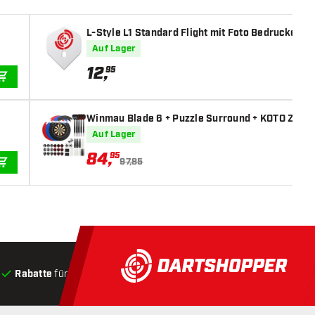
L-Style L1 Standard Flight mit Foto Bedrucken (1
Auf Lager
12
,
95
IN DEN WARENKORB
Winmau Blade 6 + Puzzle Surround + KOTO Zubehör
Auf Lager
84
,
95
97,85
IN DEN WARENKORB
Rabatte
für Kunden
Produkte auf Lager
, Versand innerha