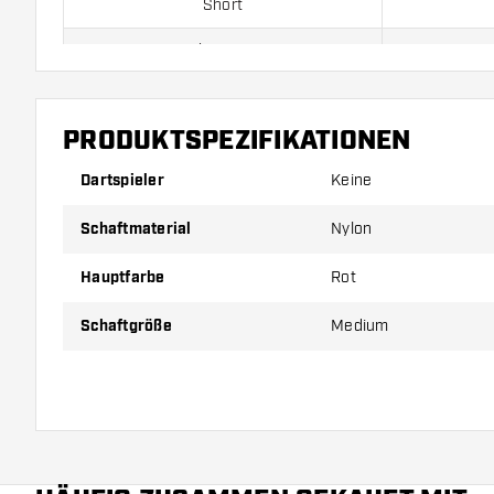
Short
Inbetween
Medium
PRODUKTSPEZIFIKATIONEN
Dartspieler
Keine
Preise gelten jeweils für ein Set (1 Set = 3 Stück).
Schaftmaterial
Nylon
Hauptfarbe
Rot
Schaftgröße
Medium