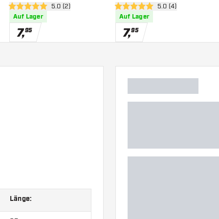
h öffnen
Bewertungsbereich öffnen
5.0 (2)
Bewertungsbereich 
5.0 (4)
5 Bewertungssterne
5 Bewertungssterne
Auf Lager
Auf Lager
7
,
7
,
95
95
Länge: