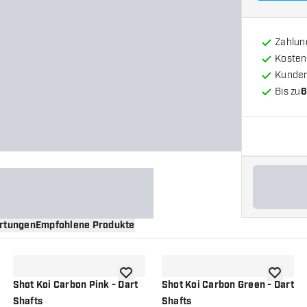
Zahlun
Kosten
Kunde
Bis zu
6
rtungen
Empfohlene Produkte
nschliste hinzufügen
Zur Wunschliste hinzufügen
Zur Wuns
Shot Koi Carbon Pink - Dart
Shot Koi Carbon Green - Dart
Shafts
Shafts