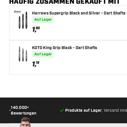
HÄUFIG ZUSAMMEN GEKAUFT MIT
Harrows Supergrip Black and Silver - Dart Shafts
Auf Lager
1
,
80
KOTO King Grip Black - Dart Shafts
Auf Lager
1
,
19
140.000+
•
Produkte auf Lager
, Versand inn
Bewertungen