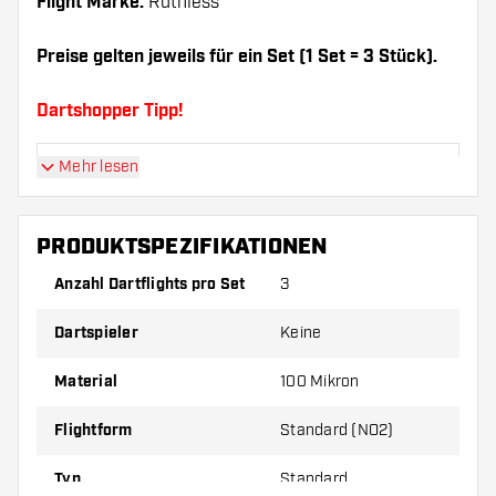
Flight Marke:
Ruthless
Preise gelten jeweils für ein Set (1 Set = 3 Stück).
Dartshopper Tipp!
Mehr lesen
Sorgen Sie für genügend Ersatz Flights und
Shafts. Diese können sich durch Gebrauch
abnutzen oder brechen.
PRODUKTSPEZIFIKATIONEN
Anzahl Dartflights pro Set
3
Probieren Sie eine andere Form, ein anderes
Material oder eine andere Dicke der Flights aus,
Dartspieler
Keine
um herauszufinden, welche Variante am besten
zu Ihnen passt!
Material
100 Mikron
Flightform
Standard (NO2)
Typ
Standard