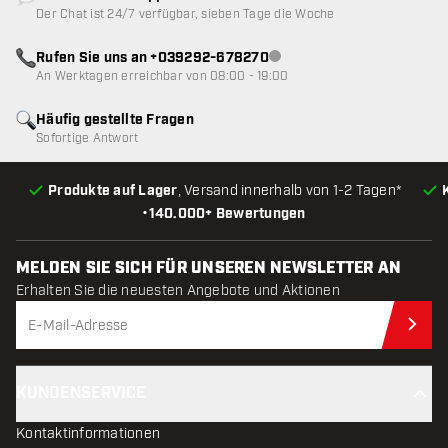
Kundenservice nicht verfügbar
Der Chat ist 24/7 verfügbar, sieben Tage die Woche
Rufen Sie uns an +039292-678270
Kundenservice nicht verfügba
An Werktagen erreichbar von 08:00 - 19:00
Häufig gestellte Fragen
Sofortige Antwort
Produkte auf Lager
, Versand innerhalb von 1-2 Tagen*
•
140.000+ Bewertungen
MELDEN SIE SICH FÜR UNSEREN NEWSLETTER AN
Erhalten Sie die neuesten Angebote und Aktionen
Jet
KUNDENSERVICE
Kontaktinformationen