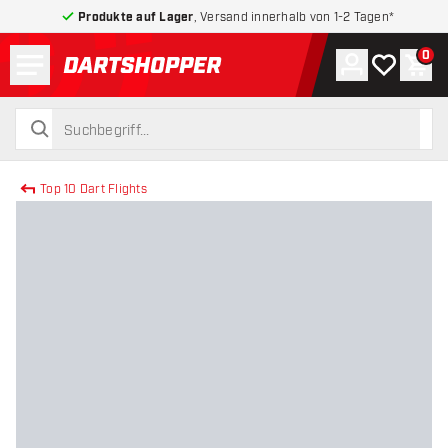
Produkte auf Lager
, Versand innerhalb von 1-2 Tagen*
Menü
0
Konto
Meine Wuns
War
zurück zur Startseite
suchen
suchen
Top 10 Dart Flights