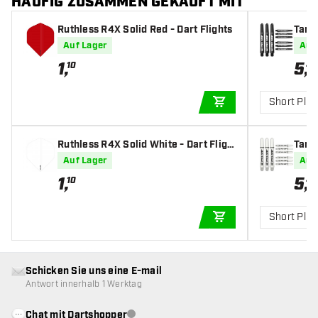
HÄUFIG ZUSAMMEN GEKAUFT MIT
Ruthless R4X Solid Red - Dart Flights
Targe
fts
Auf Lager
Auf
1
,
5
,
10
49
Short Plus
IN DEN WARENKOR
Ruthless R4X Solid White - Dart Fligh
Targe
ts
afts
Auf Lager
Auf
1
,
5
,
10
49
Short Plus
IN DEN WARENKOR
Schicken Sie uns eine E-mail
Antwort innerhalb 1 Werktag
Chat mit Dartshopper