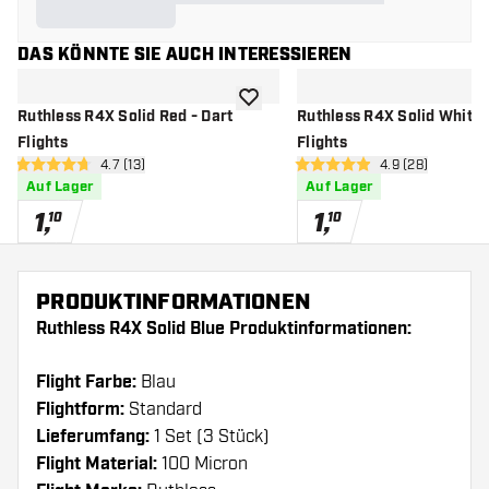
DAS KÖNNTE SIE AUCH INTERESSIEREN
Zur Wunschliste hinzufügen
Ruthless R4X Solid Red - Dart
Ruthless R4X Solid White 
Flights
Flights
Bewertungsbereich öffnen
4.7 (13)
Bewertungsbere
4.9 (28)
4.7 Bewertungssterne
4.9 Bewertungssterne
Auf Lager
Auf Lager
1
,
1
,
10
10
PRODUKTINFORMATIONEN
Ruthless R4X Solid Blue Produktinformationen:
Flight Farbe:
Blau
Flightform:
Standard
Lieferumfang:
1 Set (3 Stück)
Flight Material:
100 Micron