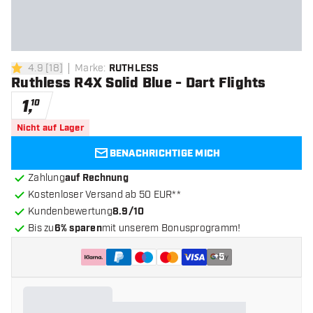
4.9
[
18
]
Marke
:
RUTHLESS
4.9 Bewertungssterne
Ruthless R4X Solid Blue - Dart Flights
1
,
10
Nicht auf Lager
BENACHRICHTIGE MICH
Zahlung
auf Rechnung
Kostenloser Versand ab 50 EUR**
Kundenbewertung
8.9/10
Bis zu
6% sparen
mit unserem Bonusprogramm!
+
5