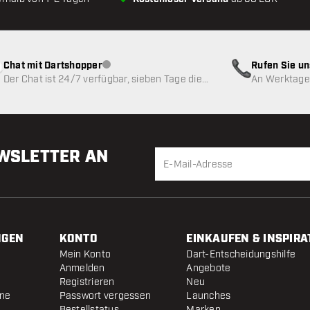
Chat mit Dartshopper
Rufen Sie u
Kundenservice nicht verfügbar
Der Chat ist 24/7 verfügbar, sieben Tage die
An Werktagen
Woche
EWSLETTER AN
NGEN
KONTO
EINKAUFEN & INSPIRA
Mein Konto
Dart-Entscheidungshilfe
Anmelden
Angebote
Registrieren
Neu
ine
Passwort vergessen
Launches
Bestellstatus
Marken