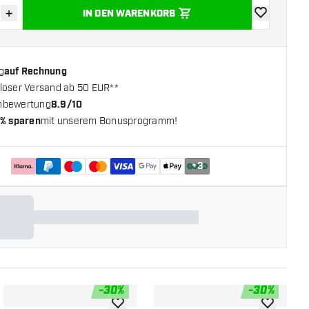
+
IN DEN WARENKORB
verringern
Menge erhöhen
Zur Wunschl
g
auf Rechnung
loser Versand ab 50 EUR**
nbewertung
8.9/10
% sparen
mit unserem Bonusprogramm!
+
3
-
30
%
-
30
%