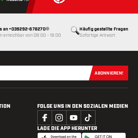
ns an +039292-678270
Häufig gestellte Fragen
Kundenservice nicht verfügbar
 erreichbar von 08:00 - 19:00
Sofortige Antwort
ABONNIEREN!
Jetzt für uns
TION
FOLGE UNS IN DEN SOZIALEN MEDIEN
LADE DIE APP HERUNTER