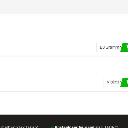
23 Gramm
Violett
erhalb von 1-2 Tagen*
Kostenloser Versand
ab 50 EUR**