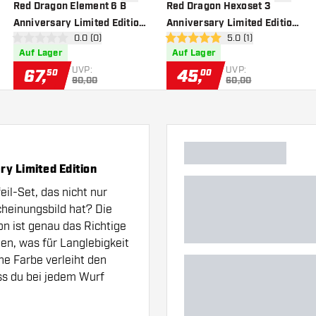
nschliste hinzufügen
Zur Wunschliste hinzufügen
Zur Wuns
Red Dragon Element 6 B
Red Dragon Hexoset 3
Anniversary Limited Edition
Anniversary Limited Edition
 öffnen
Bewertungsbereich öffnen
0.0 (0)
Bewertungsbereich 
5.0 (1)
90% - Dartpfeile
85% - Dartpfeile
0 Bewertungssterne
5 Bewertungssterne
Auf Lager
Auf Lager
UVP:
UVP:
67
,
45
,
50
00
90,00
60,00
ry Limited Edition
il-Set, das nicht nur
cheinungsbild hat? Die
on ist genau das Richtige
ten, was für Langlebigkeit
ne Farbe verleiht den
ass du bei jedem Wurf