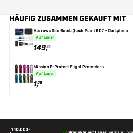
Barrelfarbe
HÄUFIG ZUSAMMEN GEKAUFT MIT
Form Barrelnase
Harrows Geo Bomb Quick Point 90% - Dartpfeile
Barrel Gripzone
Auf Lager
Barrelform
149
,
95
Gewicht
Mission F-Protect Flight Protectors
Barreldurchmesser (MM)
Auf Lager
1
,
00
Barrellänge (MM)
140.000+
•
Produkte auf Lager
, Versand inn