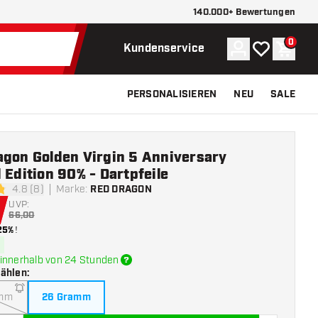
140.000+ Bewertungen
0
Konto
Meine Wunsch
Waren
Kundenservice
PERSONALISIEREN
NEU
SALE
agon Golden Virgin 5 Anniversary
 Edition 90% - Dartpfeile
4.8 (8)
Marke
:
RED DRAGON
tungssterne
UVP:
66,00
25%
!
innerhalb von 24 Stunden
wählen
:
amm
26 Gramm