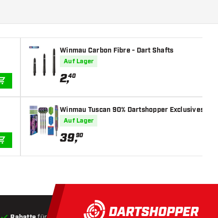
Winmau Carbon Fibre - Dart Shafts
Auf Lager
2
,
40
IN DEN WARENKORB
Winmau Tuscan 90% Dartshopper Exclusives - Da
Auf Lager
39
,
90
IN DEN WARENKORB
Rabatte
für Kunden
Produkte auf Lager
, Versand innerha