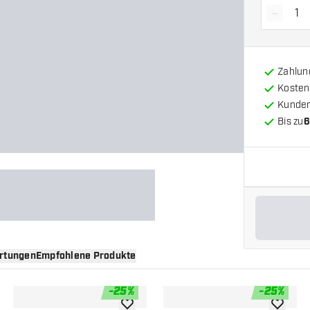
-
Menge 
Zahlun
Kosten
Kunde
Bis zu
6
rtungen
Empfohlene Produkte
-
25
%
-
25
%