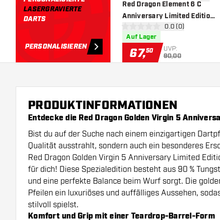
Zur Wu
Red Dragon Element 6 C
LASERGRAVIERTE
Anniversary Limited Edition
DARTS
Bewertungsbereich
0.0 (0)
90% - Dartpfeile
0 Bewertungssterne
Auf Lager
PERSONALISIEREN
UVP:
67
,
50
90,00
PRODUKTINFORMATIONEN
Entdecke die Red Dragon Golden Virgin 5 Anniversa
Bist du auf der Suche nach einem einzigartigen Dartpfe
Qualität ausstrahlt, sondern auch ein besonderes Ers
Red Dragon Golden Virgin 5 Anniversary Limited Editi
für dich! Diese Spezialedition besteht aus 90 % Tungs
und eine perfekte Balance beim Wurf sorgt. Die golde
Pfeilen ein luxuriöses und auffälliges Aussehen, sod
stilvoll spielst.
Komfort und Grip mit einer Teardrop-Barrel-Form