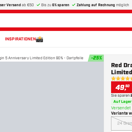
ser Versand
ab €50
Bis zu
6% sparen
Zahlung auf Rechnung
möglich
INSPIRATIONEN
-
25
%
in 5 Anniversary Limited Edition 90% - Dartpfeile
Red Dr
Limited
4.8 Bewer
49
,
50
Sie sparen
Auf Lager
Versendet 
Variante 
24 Gr