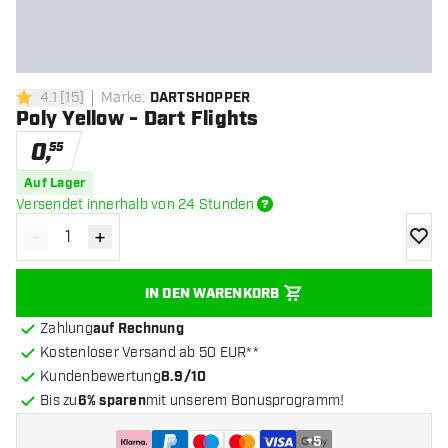
4.1
[
15
]
Marke
:
DARTSHOPPER
4.1 Bewertungssterne
Poly Yellow - Dart Flights
0
,
55
Auf Lager
Versendet innerhalb von 24 Stunden
-
+
Menge verringern
Menge erhöhen
Zur Wu
IN DEN WARENKORB
Zahlung
auf Rechnung
Kostenloser Versand ab 50 EUR**
Kundenbewertung
8.9/10
Bis zu
6% sparen
mit unserem Bonusprogramm!
+
5