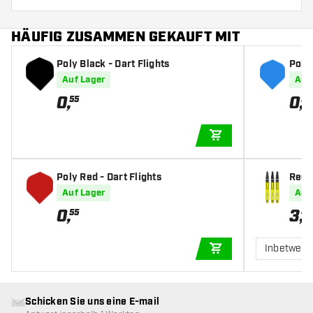
HÄUFIG ZUSAMMEN GEKAUFT MIT
Poly Black - Dart Flights
Poly 
Auf Lager
Auf
0
,
0
,
55
55
IN DEN WARENKOR
Poly Red - Dart Flights
Red 
haft
Auf Lager
Auf
0
,
3
,
55
45
Inbetwee
IN DEN WARENKOR
Schicken Sie uns eine E-mail