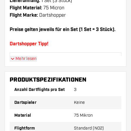
Lieferumfang:
1 Set (3 Stück)
Flight Material:
75 Micron
Flight Marke:
Dartshopper
Preise gelten jeweils für ein Set (1 Set = 3 Stück).
Dartshopper Tipp!
Mehr lesen
Sorgen Sie für genügend Ersatz Flights und
Shafts. Diese können sich durch Gebrauch
abnutzen oder brechen.
PRODUKTSPEZIFIKATIONEN
Anzahl Dartflights pro Set
3
Probieren Sie eine andere Form, ein anderes
Material oder eine andere Dicke der Flights aus,
Dartspieler
Keine
um herauszufinden, welche Variante am besten
zu Ihnen passt!
Material
75 Mikron
Flightform
Standard (NO2)