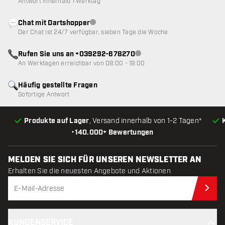
Antwort innerhalb 1 Werktag
Chat mit Dartshopper
Kundenservice nicht verfügbar
Der Chat ist 24/7 verfügbar, sieben Tage die Woche
Rufen Sie uns an +039292-678270
Kundenservice nicht verfügba
An Werktagen erreichbar von 08:00 - 19:00
Häufig gestellte Fragen
Sofortige Antwort
Produkte auf Lager
, Versand innerhalb von 1-2 Tagen*
•
140.000+ Bewertungen
MELDEN SIE SICH FÜR UNSEREN NEWSLETTER AN
Erhalten Sie die neuesten Angebote und Aktionen
Jet
KUNDENSERVICE