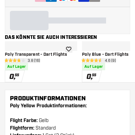
DAS KÖNNTE SIE AUCH INTERESSIEREN
Zur Wunschliste hinzufügen
Poly Transparent - Dart Flights
Poly Blue - Dart Flights
Bewertungsbereich öffnen
3.8 (16)
Bewertungsberei
4.6 (9)
3.8 Bewertungssterne
4.6 Bewertungssterne
Auf Lager
Auf Lager
0
,
0
,
55
55
PRODUKTINFORMATIONEN
Poly Yellow Produktinformationen:
Flight Farbe:
Gelb
Flightform:
Standard