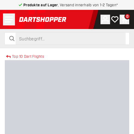
Produkte auf Lager
, Versand innerhalb von 1-2 Tagen*
Menü
0
Konto
Meine Wuns
War
zurück zur Startseite
suchen
suchen
Top 10 Dart Flights