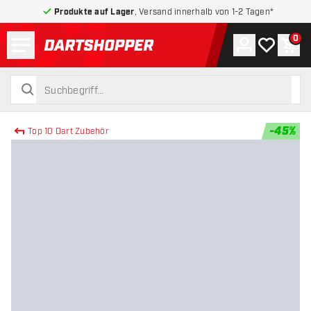
Produkte auf Lager
, Versand innerhalb von 1-2 Tagen*
Menü
0
Konto
Meine Wuns
War
zurück zur Startseite
suchen
suchen
-
45
%
Top 10 Dart Zubehör