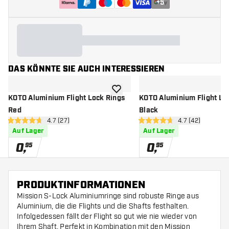
+
5
DAS KÖNNTE SIE AUCH INTERESSIEREN
Zur Wunschliste hinzufügen
KOTO Aluminium Flight Lock Rings
KOTO Aluminium Flight Lo
Red
Black
Bewertungsbereich öffnen
4.7 (27)
Bewertungsbere
4.7 (42)
4.7 Bewertungssterne
4.7 Bewertungssterne
Auf Lager
Auf Lager
0
,
0
,
95
95
PRODUKTINFORMATIONEN
Mission S-Lock Aluminiumringe sind robuste Ringe aus
Aluminium, die die Flights und die Shafts festhalten.
Infolgedessen fällt der Flight so gut wie nie wieder von
Ihrem Shaft. Perfekt in Kombination mit den Mission