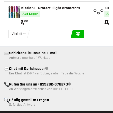
Mission F-Protect Flight Protectors
KOTO
ack
Auf Lager
Auf
1
,
0
,
00
95
Violett
IN DEN WARENKOR
Schicken Sie uns eine E-mail
Antwort innerhalb 1 Werktag
Chat mit Dartshopper
Kundenservice nicht verfügbar
Der Chat ist 24/7 verfügbar, sieben Tage die Woche
Rufen Sie uns an +039292-678270
Kundenservice nicht verfügba
An Werktagen erreichbar von 08:00 - 19:00
Häufig gestellte Fragen
Sofortige Antwort