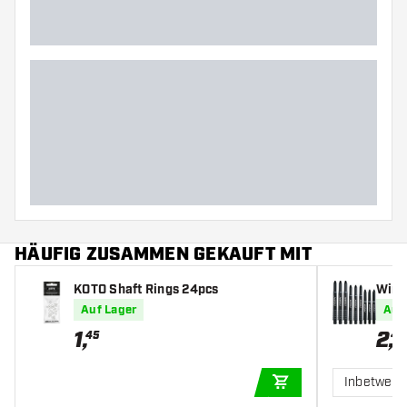
HÄUFIG ZUSAMMEN GEKAUFT MIT
KOTO Shaft Rings 24pcs
Winm
fts
Auf Lager
Auf
1
,
2
,
45
40
Inbetwee
IN DEN WARENKOR