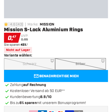
4.6
[
43
]
Marke
:
MISSION
4.6 Bewertungssterne
Mission S-Lock Aluminium Rings
UVP:
0
,
47
0,85
Sie sparen
45%
!
Nicht auf Lager
Variante wählen
:
Schwarz
Silber
BENACHRICHTIGE MICH
Zahlung
auf Rechnung
Kostenloser Versand ab 50 EUR**
Kundenbewertung
8.9/10
Bis zu
6% sparen
mit unserem Bonusprogramm!