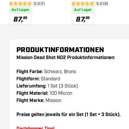
Bewertungsbereich öffnen
5.0 (1)
Bewertungsbereich
5.0 (8)
5 Bewertungssterne
5 Bewertungssterne
Auf Lager
Auf Lager
87
,
87
,
95
95
PRODUKTINFORMATIONEN
Mission Dead Shot NO2 Produktinformationen:
Flight Farbe:
Schwarz, Brons
Flightform:
Standard
Lieferumfang:
1 Set (3 Stück)
Flight Material:
100 Micron
Flight Marke:
Mission
Preise gelten jeweils für ein Set (1 Set = 3 Stück).
Dartshopper Tipp!