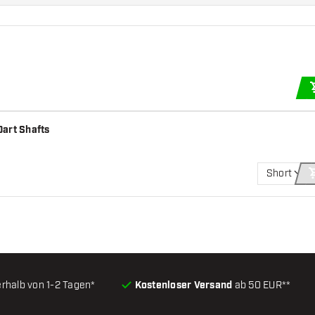
Dart Shafts
Short
erhalb von 1-2 Tagen*
Kostenloser Versand
ab 50 EUR**