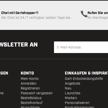
Chat mit Dartshopper
Rufen Sie u
Kundenservice nicht verfügbar
Der Chat ist 24/7 verfügbar, sieben Tage die
An Werktagen
Woche
EWSLETTER AN
NGEN
KONTO
EINKAUFEN & INSPIRA
Mein Konto
Dart-Entscheidungshilfe
Anmelden
Angebote
Registrieren
Neu
ine
Passwort vergessen
Launches
Bestellstatus
Marken
Bestellverlauf
Personalisieren
Wunschliste
Produktkategorien