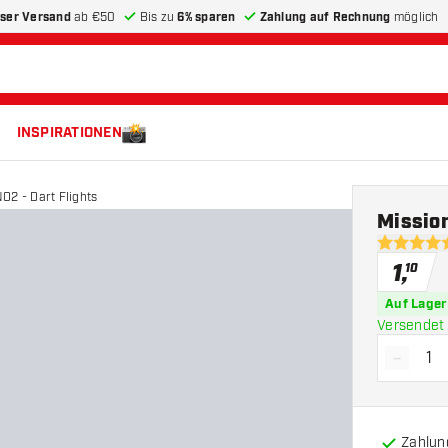
ser Versand
ab €50
Bis zu
6% sparen
Zahlung auf Rechnung
möglich
INSPIRATIONEN
O2 - Dart Flights
Mission
4.5 Bewer
1
,
10
Auf Lager
Versendet 
-
Menge 
Zahlun