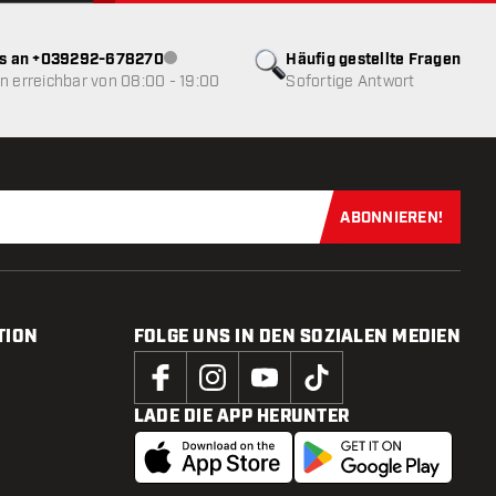
ns an +039292-678270
Häufig gestellte Fragen
Kundenservice nicht verfügbar
 erreichbar von 08:00 - 19:00
Sofortige Antwort
ABONNIEREN!
Jetzt für uns
TION
FOLGE UNS IN DEN SOZIALEN MEDIEN
LADE DIE APP HERUNTER