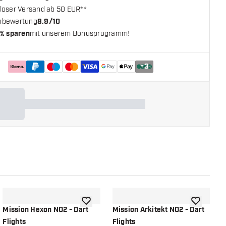
loser Versand ab 50 EUR**
nbewertung
8.9/10
% sparen
mit unserem Bonusprogramm!
+
3
chliste hinzufügen
Zur Wunschliste hinzufügen
Zur Wunsch
Mission Hexon NO2 - Dart
Mission Arkitekt NO2 - Dart
M
Flights
Flights
F