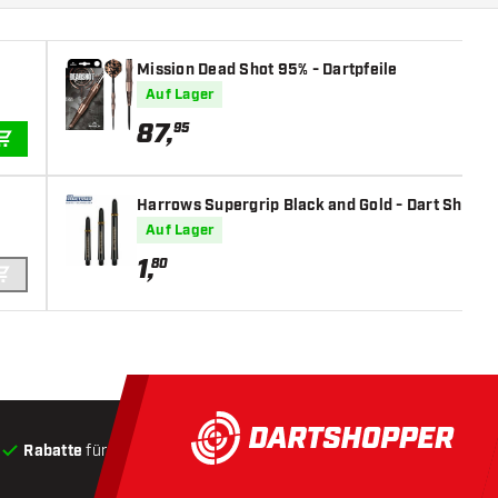
Mission Dead Shot 95% - Dartpfeile
Auf Lager
87
,
95
IN DEN WARENKORB
Harrows Supergrip Black and Gold - Dart Shafts
Auf Lager
1
,
80
IN DEN WARENKORB
Rabatte
für Kunden
Produkte auf Lager
, Versand innerha