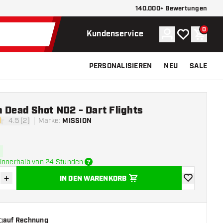
140.000+ Bewertungen
0
Konto
Meine Wunsch
Waren
Kundenservice
PERSONALISIEREN
NEU
SALE
 Dead Shot NO2 - Dart Flights
4.5 (2)
Marke
:
MISSION
tungssterne
innerhalb von 24 Stunden
+
IN DEN WARENKORB
verringern
Menge erhöhen
Zur Wunschl
g
auf Rechnung