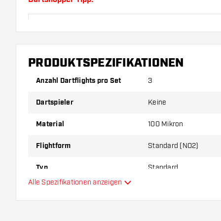
Sorgen Sie für genügend Ersatz Flights und Shafts.
durch Gebrauch abnutzen oder brechen.
PRODUKTSPEZIFIKATIONEN
Probieren Sie eine andere Form, ein anderes Materi
Dicke der Flights aus, um herauszufinden, welche V
Anzahl Dartflights pro Set
3
Ihnen passt!
Dartspieler
Keine
Material
100 Mikron
Flightform
Standard (NO2)
Typ
Standard
Alle Spezifikationen anzeigen
Flexibilität
Zusätzliche Farben