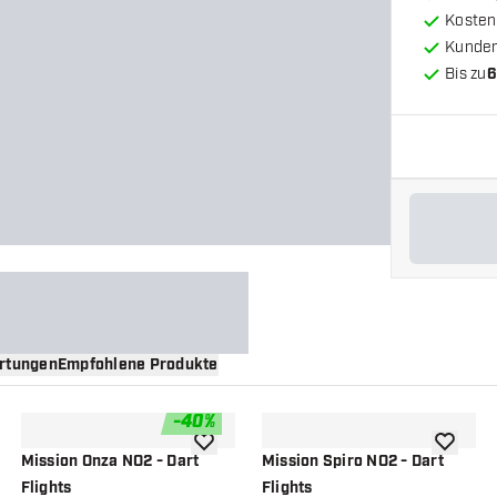
Kosten
Kunde
Bis zu
6
rtungen
Empfohlene Produkte
-
40
%
nschliste hinzufügen
Zur Wunschliste hinzufügen
Zur Wuns
Mission Onza NO2 - Dart
Mission Spiro NO2 - Dart
Flights
Flights