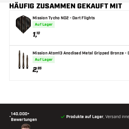
HÄUFIG ZUSAMMEN GEKAUFT MIT
Hauptfarbe
Mission Tycho NO2 - Dart Flights
Auf Lager
1
,
10
Mission Atom13 Anodised Metal Gripped Bronze - 
Auf Lager
2
,
95
140.000+
•
Produkte auf Lager
, Versand inn
Bewertungen