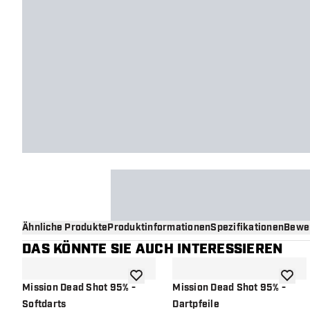
Ähnliche Produkte
Produktinformationen
Spezifikationen
Bewe
DAS KÖNNTE SIE AUCH INTERESSIEREN
Zur Wunschliste hinzufügen
Zur Wu
Mission Dead Shot 95% -
Mission Dead Shot 95% -
Softdarts
Dartpfeile