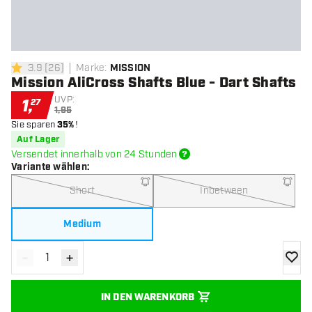
3.9
[
26
]
Marke
:
MISSION
3.9 Bewertungssterne
Mission AliCross Shafts Blue - Dart Shafts
UVP:
1
,
27
1,95
Sie sparen
35%
!
Auf Lager
Versendet innerhalb von 24 Stunden
Variante wählen
:
Short
Inbetween
Medium
-
+
Menge verringern
Menge erhöhen
Zur Wu
IN DEN WARENKORB