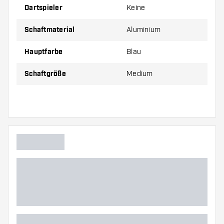
Preise gelten jeweils für ein Set (1 Set = 3 Stück).
Dartspieler
Keine
Schaftmaterial
Aluminium
Hauptfarbe
Blau
Schaftgröße
Medium