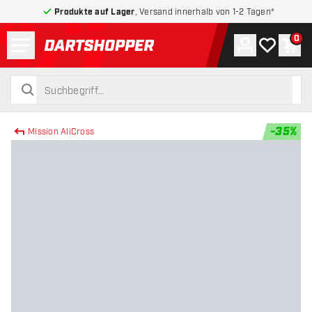
Produkte auf Lager
, Versand innerhalb von 1-2 Tagen*
Menü
0
Konto
Meine Wuns
War
zurück zur Startseite
suchen
suchen
-
35
%
Mission AliCross