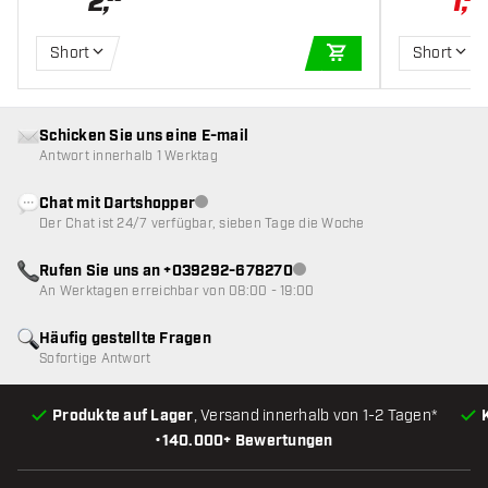
2
,
1
,
1
Short
Short
IN DEN WARENKOR
Schicken Sie uns eine E-mail
Antwort innerhalb 1 Werktag
Chat mit Dartshopper
Kundenservice nicht verfügbar
Der Chat ist 24/7 verfügbar, sieben Tage die Woche
Rufen Sie uns an +039292-678270
Kundenservice nicht verfügba
An Werktagen erreichbar von 08:00 - 19:00
Häufig gestellte Fragen
Sofortige Antwort
Produkte auf Lager
, Versand innerhalb von 1-2 Tagen*
•
140.000+ Bewertungen