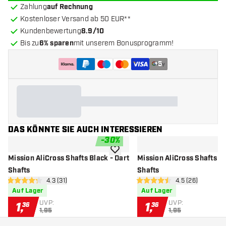
Zahlung
auf Rechnung
Kostenloser Versand ab 50 EUR**
Kundenbewertung
8.9/10
Bis zu
6% sparen
mit unserem Bonusprogramm!
+
5
DAS KÖNNTE SIE AUCH INTERESSIEREN
-
30
%
Zur Wunschliste hinzufügen
Mission AliCross Shafts Black - Dart
Mission AliCross Shafts Re
Shafts
Shafts
Bewertungsbereich öffnen
4.3 (31)
Bewertungsbere
4.5 (26)
4.3 Bewertungssterne
4.5 Bewertungssterne
Auf Lager
Auf Lager
UVP:
UVP:
1
,
1
,
36
36
1,95
1,95