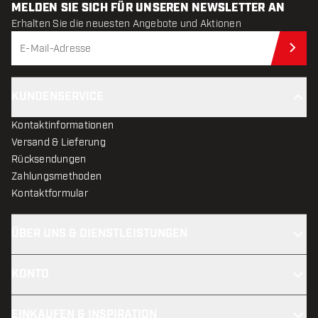
MELDEN SIE SICH FÜR UNSEREN NEWSLETTER AN
Erhalten Sie die neuesten Angebote und Aktionen
Jet
KUNDENSERVICE
Kontaktinformationen
Versand & Lieferung
Rücksendungen
Zahlungsmethoden
Kontaktformular
ÜBER UNS & DIENSTLEISTUNGEN
KONTO
EINKAUFEN & INSPIRATION