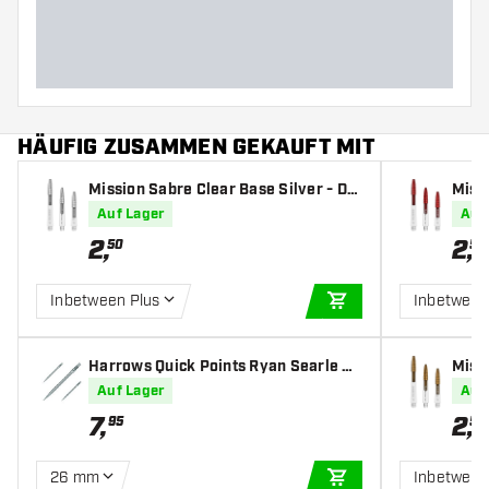
HÄUFIG ZUSAMMEN GEKAUFT MIT
Mission Sabre Clear Base Silver - Da
Miss
rt Shafts
Shaf
Auf Lager
Auf
2
,
2
,
50
50
Inbetween Plus
Inbetween
IN DEN WARENKOR
Harrows Quick Points Ryan Searle He
Missi
avy Metal Grip Silver
Shaf
Auf Lager
Auf
7
,
2
,
95
50
26 mm
Inbetween