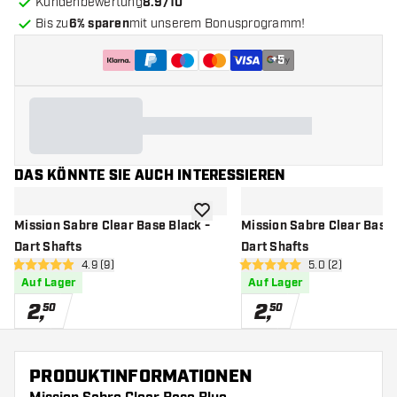
Kundenbewertung
8.9/10
Bis zu
6% sparen
mit unserem Bonusprogramm!
+
5
DAS KÖNNTE SIE AUCH INTERESSIEREN
Zur Wunschliste hinzufügen
Mission Sabre Clear Base Black -
Mission Sabre Clear Base 
Dart Shafts
Dart Shafts
Bewertungsbereich öffnen
4.9 (9)
Bewertungsbere
5.0 (2)
4.9 Bewertungssterne
5 Bewertungssterne
Auf Lager
Auf Lager
2
,
2
,
50
50
PRODUKTINFORMATIONEN