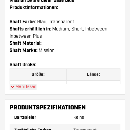
Mission Sabre Clear Base Blue
Produktinformationen:
Shaft Farbe:
Blau, Transparent
Shafts erhältlich in:
Medium, Short, Inbetween,
Inbetween Plus
Shaft Material:
Shaft Marke:
Mission
Shaft Größe:
Größe:
Länge:
Short
36 mm
Mehr lesen
Inbetween
40 mm
PRODUKTSPEZIFIKATIONEN
Inbetween Plus
44,5 mm
Dartspieler
Keine
Medium
49 mm