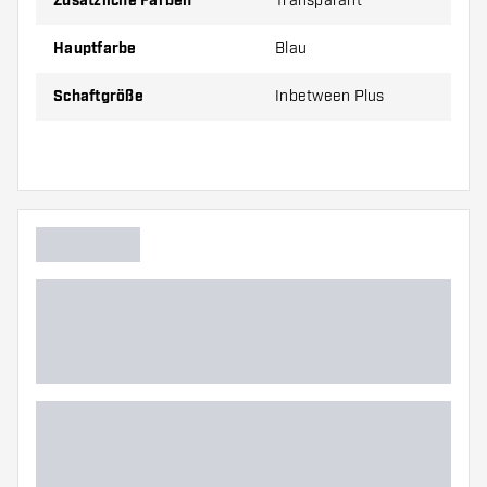
Zusätzliche Farben
Transparant
Preise gelten jeweils für ein Set (1 Set = 3 Stück).
Hauptfarbe
Blau
Schaftgröße
Inbetween Plus