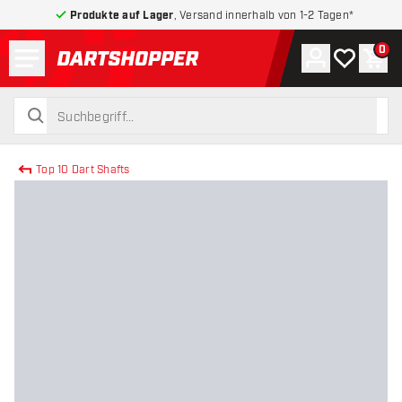
Produkte auf Lager
, Versand innerhalb von 1-2 Tagen*
Menü
0
Konto
Meine Wuns
War
zurück zur Startseite
suchen
suchen
Top 10 Dart Shafts