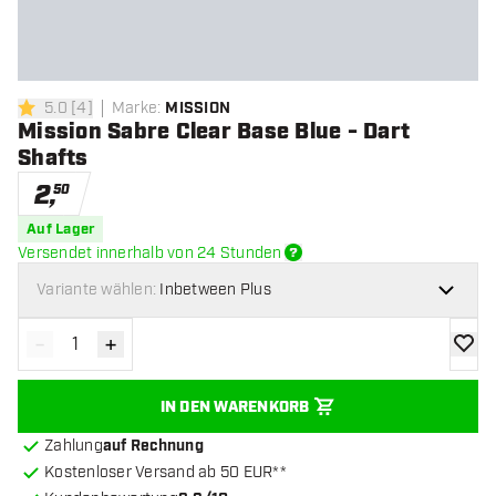
5.0
[
4
]
Marke
:
MISSION
5 Bewertungssterne
Mission Sabre Clear Base Blue - Dart
Shafts
2
,
50
Auf Lager
Versendet innerhalb von 24 Stunden
Variante wählen:
Inbetween Plus
-
+
Menge verringern
Menge erhöhen
Zur Wu
IN DEN WARENKORB
Zahlung
auf Rechnung
Kostenloser Versand ab 50 EUR**