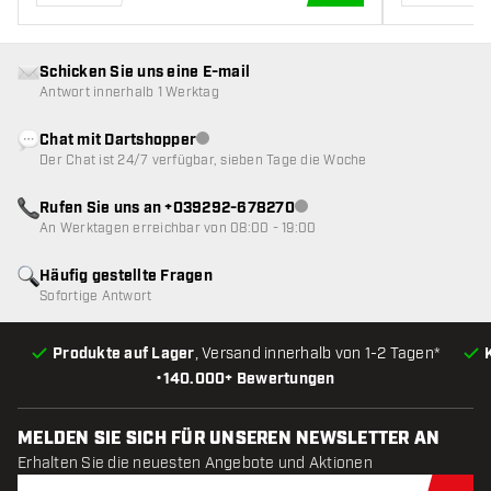
IN DEN WARENKOR
Schicken Sie uns eine E-mail
Antwort innerhalb 1 Werktag
Chat mit Dartshopper
Kundenservice nicht verfügbar
Der Chat ist 24/7 verfügbar, sieben Tage die Woche
Rufen Sie uns an +039292-678270
Kundenservice nicht verfügba
An Werktagen erreichbar von 08:00 - 19:00
Häufig gestellte Fragen
Sofortige Antwort
Produkte auf Lager
, Versand innerhalb von 1-2 Tagen*
•
140.000+ Bewertungen
MELDEN SIE SICH FÜR UNSEREN NEWSLETTER AN
Erhalten Sie die neuesten Angebote und Aktionen