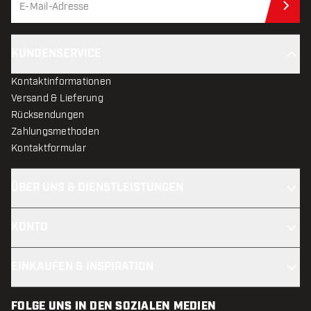
Jet
KUNDENSERVICE
Kontaktinformationen
Versand & Lieferung
Rücksendungen
Zahlungsmethoden
Kontaktformular
ÜBER UNS & DIENSTLEISTUNGEN
KONTO
EINKAUFEN & INSPIRATION
FOLGE UNS IN DEN SOZIALEN MEDIEN