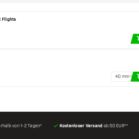
 Flights
40 mm
erhalb von 1-2 Tagen*
Kostenloser Versand
ab 50 EUR**