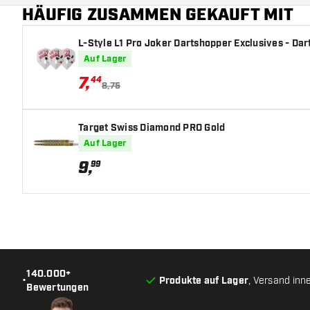
HÄUFIG ZUSAMMEN GEKAUFT MIT
Zusätzliche Farben
L-Style L1 Pro Joker Dartshopper Exclusives - Dart
Hauptfarbe
Auf Lager
7
,
44
8,75
Target Swiss Diamond PRO Gold
Auf Lager
9
,
99
140.000+
•
Produkte auf Lager
, Versand inn
Bewertungen