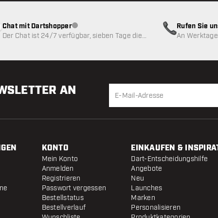
Chat mit Dartshopper
Rufen Sie u
Kundenservice nicht verfügbar
Der Chat ist 24/7 verfügbar, sieben Tage die
An Werktagen
Woche
EWSLETTER AN
NGEN
KONTO
EINKAUFEN & INSPIRA
Mein Konto
Dart-Entscheidungshilfe
Anmelden
Angebote
Registrieren
Neu
ine
Passwort vergessen
Launches
Bestellstatus
Marken
Bestellverlauf
Personalisieren
Wunschliste
Produktkategorien