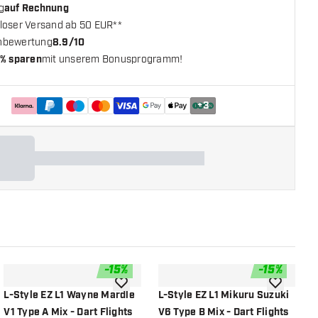
g
auf Rechnung
loser Versand ab 50 EUR**
nbewertung
8.9/10
% sparen
mit unserem Bonusprogramm!
+
3
-
15
%
-
15
%
chliste hinzufügen
Zur Wunschliste hinzufügen
Zur Wunsch
L-Style EZ L1 Wayne Mardle
L-Style EZ L1 Mikuru Suzuki
L
V1 Type A Mix - Dart Flights
V6 Type B Mix - Dart Flights
V