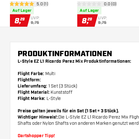
Bewertungsbereich öffnen
5.0 (1)
Bewertungsbereich
0.0 (0)
5 Bewertungssterne
0 Bewertungssterne
Auf Lager
Auf Lager
UVP:
UVP:
8
,
8
,
29
29
9,75
9,75
PRODUKTINFORMATIONEN
L-Style EZ L1 Ricardo Perez Mix Produktinformationen:
Flight Farbe:
Multi
Flightform:
Lieferumfang:
1 Set (3 Stück)
Flight Material:
Kunststoff
Flight Marke:
L-Style
Preise gelten jeweils für ein Set (1 Set = 3 Stück).
Wichtiger Hinweis!:
Die L-Style EZ L1 Ricardo Perez Mix Flig
Shafts oder Nylon Shafts von anderen Marken genutzt wer
Dartshopper Tipp!