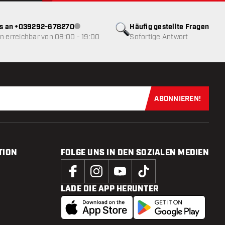
ns an +039292-678270
Häufig gestellte Fragen
Kundenservice nicht verfügbar
 erreichbar von 08:00 - 19:00
Sofortige Antwort
ABONNIEREN!
Jetzt für uns
TION
FOLGE UNS IN DEN SOZIALEN MEDIEN
LADE DIE APP HERUNTER