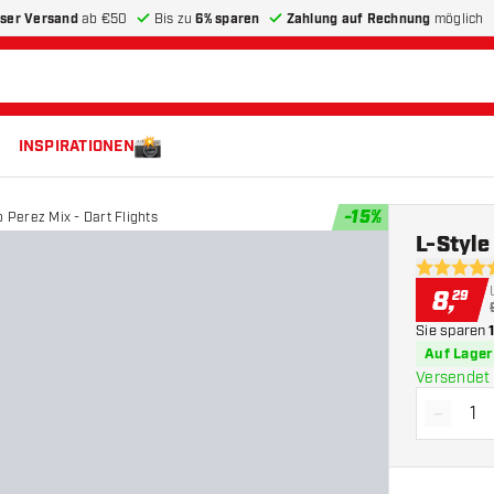
ser Versand
ab €50
Bis zu
6% sparen
Zahlung auf Rechnung
möglich
INSPIRATIONEN
-
15
%
o Perez Mix - Dart Flights
L-Style
5 Bewertu
8
,
29
Sie sparen
Auf Lager
Versendet 
-
Menge 