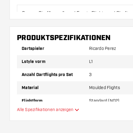
Sorgen Sie für genügend Ersatz Flights und Shafts.
durch Gebrauch abnutzen oder brechen.
PRODUKTSPEZIFIKATIONEN
Probieren Sie eine andere Form, ein anderes Materi
Dicke der Flights aus, um herauszufinden, welche V
Dartspieler
Ricardo Perez
Ihnen passt!
Lstyle vorm
L1
Anzahl Dartflights pro Set
3
Material
Moulded Flights
Flightform
Standard (NO2)
Alle Spezifikationen anzeigen
Typ
Flexibilität