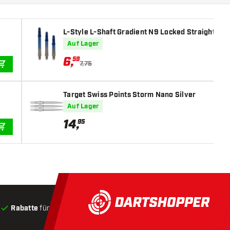
L-Style L-Shaft Gradient N9 Locked Straight Blac
Auf Lager
6
,
59
7,75
IN DEN WARENKORB
Target Swiss Points Storm Nano Silver
Auf Lager
14
,
95
IN DEN WARENKORB
Rabatte
für Kunden
Produkte auf Lager
, Versand innerha