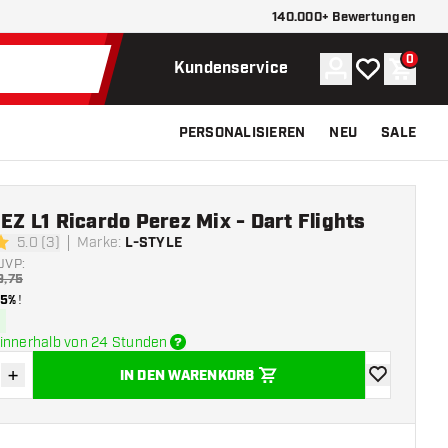
140.000+ Bewertungen
0
Konto
Meine Wunsch
Waren
Kundenservice
PERSONALISIEREN
NEU
SALE
 EZ L1 Ricardo Perez Mix - Dart Flights
5.0 (3)
Marke
:
L-STYLE
ngssterne
UVP:
9,75
15%
!
innerhalb von 24 Stunden
+
IN DEN WARENKORB
verringern
Menge erhöhen
Zur Wunschl