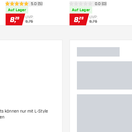
 öffnen
Bewertungsbereich öffnen
5.0 (5)
Bewertungsbereich 
0.0 (0)
5 Bewertungssterne
0 Bewertungssterne
Auf Lager
Auf Lager
UVP:
UVP:
8
,
8
,
29
29
9,75
9,75
hts können nur mit L-Style
den