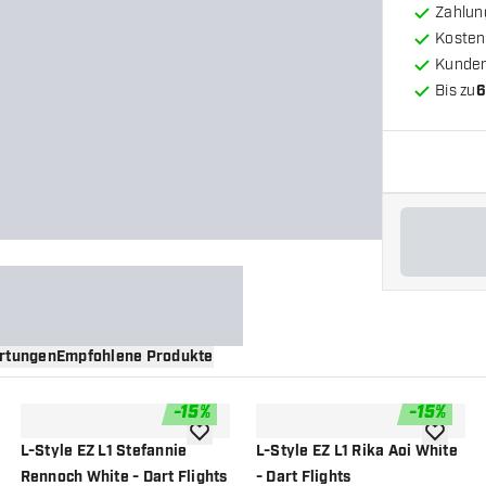
Zahlun
Kosten
Kunde
Bis zu
6
rtungen
Empfohlene Produkte
-
15
%
-
15
%
nschliste hinzufügen
Zur Wunschliste hinzufügen
Zur Wuns
L-Style EZ L1 Stefannie
L-Style EZ L1 Rika Aoi White
Rennoch White - Dart Flights
- Dart Flights