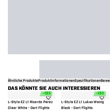
Ähnliche Produkte
Produktinformationen
Spezifikationen
Bewe
DAS KÖNNTE SIE AUCH INTERESSIEREN
-
15
%
-
15
%
Zur Wunschliste hinzufügen
Zur Wu
L-Style EZ L1 Ricardo Perez
L-Style EZ L1 Lukas Wenig
Clear White - Dart Flights
Black - Dart Flights