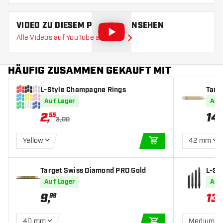
VIDEO ZU DIESEM PRODUKT ANSEHEN
Alle Videos auf YouTube ansehen
HÄUFIG ZUSAMMEN GEKAUFT MIT
L-Style Champagne Rings
Targ
ttler
Auf Lager
Auf
2
,
14
,
55
3,00
Yellow
42 mm
IN DEN WARENKOR
Target Swiss Diamond PRO Gold
L-Sty
fts
Auf Lager
Auf
9
,
13
,
99
40 mm
Medium 3