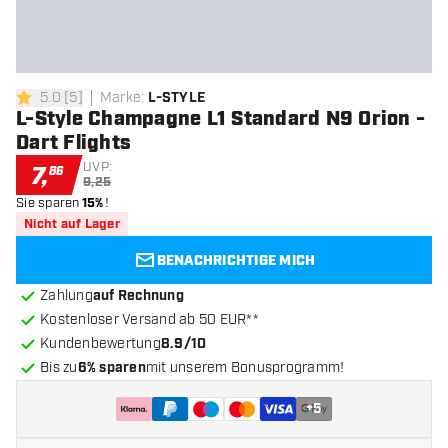
5.0
[
5
]
Marke
:
L-STYLE
5 Bewertungssterne
L-Style Champagne L1 Standard N9 Orion -
Dart Flights
UVP:
7
,
86
9,25
Sie sparen
15%
!
Nicht auf Lager
BENACHRICHTIGE MICH
Zahlung
auf Rechnung
Kostenloser Versand ab 50 EUR**
Kundenbewertung
8.9/10
Bis zu
6% sparen
mit unserem Bonusprogramm!
+
5