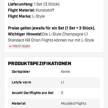
Lieferumfang:
1 Set (3 Stück)
Flight Material:
Kunststoff
Flight Marke:
L-Style
Preise gelten jeweils für ein Set (1 Set = 3 Stück).
Wichtiger Hinweis!:
Die L-Style Champagne L1
Standard N9 Orion Flights können nur mit L-Style
Shafts oder Nylon Shafts von anderen Marken
Mehr lesen
genutzt werden
PRODUKTSPEZIFIKATIONEN
Dartshopper Tipp!
Dartspieler
Keine
Sorgen Sie für genügend Ersatz Flights und
Lstyle vorm
L1
Shafts. Diese können sich durch Gebrauch
abnutzen oder brechen.
Anzahl Dartflights pro Set
3
Probieren Sie eine andere Form, ein anderes
Material
Moulded Flights