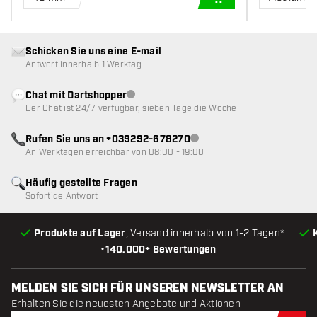
IN DEN WARENKOR
Schicken Sie uns eine E-mail
Antwort innerhalb 1 Werktag
Chat mit Dartshopper
Kundenservice nicht verfügbar
Der Chat ist 24/7 verfügbar, sieben Tage die Woche
Rufen Sie uns an +039292-678270
Kundenservice nicht verfügba
An Werktagen erreichbar von 08:00 - 19:00
Häufig gestellte Fragen
Sofortige Antwort
Produkte auf Lager
, Versand innerhalb von 1-2 Tagen*
•
140.000+ Bewertungen
MELDEN SIE SICH FÜR UNSEREN NEWSLETTER AN
Erhalten Sie die neuesten Angebote und Aktionen