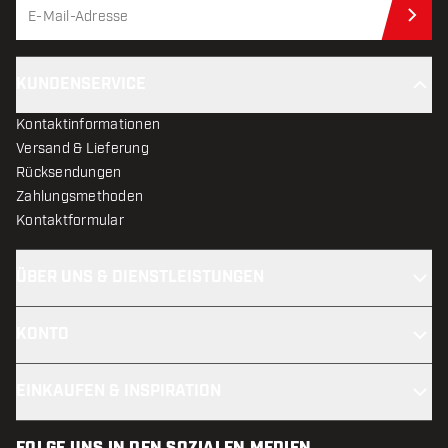
Jet
KUNDENSERVICE
Kontaktinformationen
Versand & Lieferung
Rücksendungen
Zahlungsmethoden
Kontaktformular
ÜBER UNS & DIENSTLEISTUNGEN
KONTO
EINKAUFEN & INSPIRATION