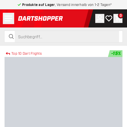
Produkte auf Lager
, Versand innerhalb von 1-2 Tagen*
Menü
0
Konto
Meine Wuns
War
zurück zur Startseite
suchen
suchen
-
15
%
Top 10 Dart Flights