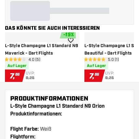
DAS KÖNNTE SIE AUCH INTERESSIEREN
-
15
%
Zur Wunschliste hinzufügen
L-Style Champagne L1 Standard N9
L-Style Champagne L1 St
Maverick - Dart Flights
Beautiful - Dart Flights
Bewertungsbereich öffnen
4.0 (5)
Bewertungsberei
5.0 (1)
4 Bewertungssterne
5 Bewertungssterne
Auf Lager
Auf Lager
UVP:
UVP:
7
,
7
,
86
86
9,25
9,25
PRODUKTINFORMATIONEN
L-Style Champagne L1 Standard N9 Orion
Produktinformationen:
Flight Farbe:
Weiß
Flightform: