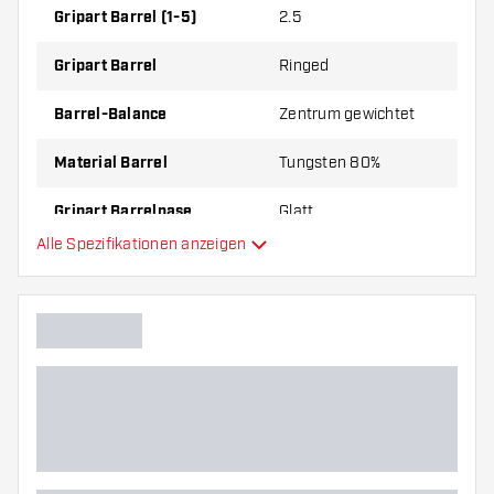
Gripart Barrel (1-5)
2.5
Gripart Barrel
Ringed
Barrel-Balance
Zentrum gewichtet
Material Barrel
Tungsten 80%
Gripart Barrelnase
Glatt
Alle Spezifikationen anzeigen
Dartspieler
Barrelfarbe
Form Barrelnase
Barrel Gripzone
Barrelform