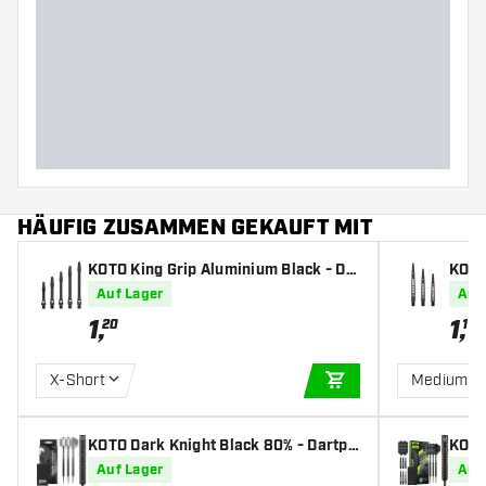
Gewicht
Barreldurchmesser (MM)
Barrellänge (MM)
HÄUFIG ZUSAMMEN GEKAUFT MIT
KOTO King Grip Aluminium Black - Da
KOTO 
rt Shafts
Auf Lager
Auf
1
,
1
,
20
19
X-Short
Medium
IN DEN WARENKOR
KOTO Dark Knight Black 80% - Dartpf
KOTO 
eile
pfeil
Auf Lager
Auf