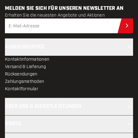
MELDEN SIE SICH FÜR UNSEREN NEWSLETTER AN
Erhalten Sie die neuesten Angebote und Aktionen
Jet
KUNDENSERVICE
Kontaktinformationen
Versand & Lieferung
Rücksendungen
Zahlungsmethoden
Kontaktformular
ÜBER UNS & DIENSTLEISTUNGEN
KONTO