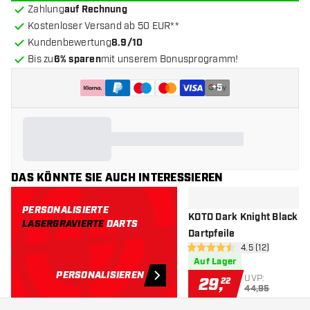
Zahlung
auf Rechnung
Kostenloser Versand ab 50 EUR**
Kundenbewertung
8.9/10
Bis zu
6% sparen
mit unserem Bonusprogramm!
+
5
DAS KÖNNTE SIE AUCH INTERESSIEREN
PERSONALISIERTE
KOTO Dark Knight Black 8
LASERGRAVIERTE
DARTS
Dartpfeile
Bewertungsbere
4.5 (12)
4.5 Bewertungssterne
Auf Lager
PERSONALISIEREN
UVP:
29
,
22
44,95