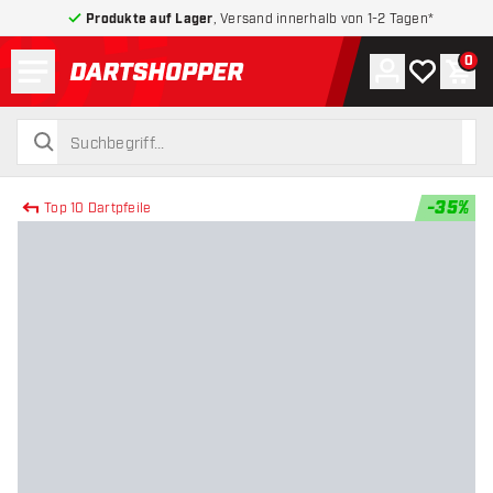
Produkte auf Lager
, Versand innerhalb von 1-2 Tagen*
Menü
0
Konto
Meine Wuns
War
zurück zur Startseite
suchen
suchen
-
35
%
Top 10 Dartpfeile