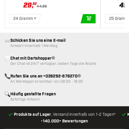
29
,
49
22
44,95
24 Gramm
25 Gramm
IN DEN WARENKOR
Schicken Sie uns eine E-mail
Antwort innerhalb 1 Werktag
Chat mit Dartshopper
Kundenservice nicht verfügbar
Der Chat ist 24/7 verfügbar, sieben Tage die Woche
Rufen Sie uns an +039292-678270
Kundenservice nicht verfügba
An Werktagen erreichbar von 08:00 - 19:00
Häufig gestellte Fragen
Sofortige Antwort
Produkte auf Lager
, Versand innerhalb von 1-2 Tagen*
•
140.000+ Bewertungen