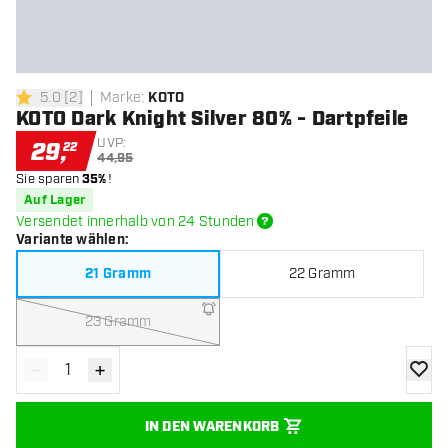
5.0
[
2
]
Marke
:
KOTO
5 Bewertungssterne
KOTO Dark Knight Silver 80% - Dartpfeile
UVP:
29
,
22
44,95
Sie sparen
35%
!
Auf Lager
Versendet innerhalb von 24 Stunden
Variante wählen
:
21 Gramm
22 Gramm
23 Gramm
-
+
Menge verringern
Menge erhöhen
Zur Wu
IN DEN WARENKORB