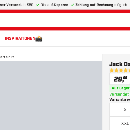
ser Versand
ab €50
Bis zu
6% sparen
Zahlung auf Rechnung
möglich
INSPIRATIONEN
art Shirt
Jack Da
4.6 Bewer
29
,
95
Auf Lager
Versendet 
Variante 
S
XXL