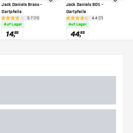
chliste hinzufügen
Zur Wunschliste hinzufügen
Zur Wunsch
Jack Daniels Brass -
Jack Daniels 80% -
J
Dartpfeile
Dartpfeile
D
öffnen
Bewertungsbereich öffnen
3.7 (11)
Bewertungsbereich öf
4.4 (7)
3.7 Bewertungssterne
4.4 Bewertungssterne
4
Auf Lager
Auf Lager
14
,
44
,
95
95