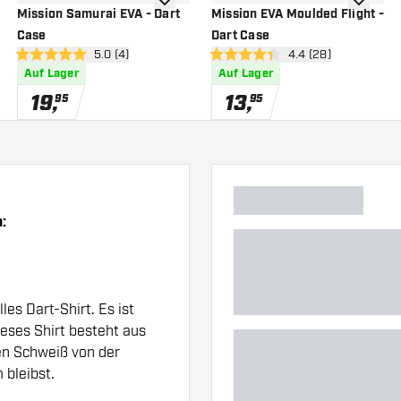
nschliste hinzufügen
Zur Wunschliste hinzufügen
Zur Wuns
Mission Samurai EVA - Dart
Mission EVA Moulded Flight -
Case
Dart Case
 öffnen
Bewertungsbereich öffnen
5.0 (4)
Bewertungsbereich 
4.4 (28)
5 Bewertungssterne
4.4 Bewertungssterne
Auf Lager
Auf Lager
19
,
13
,
95
95
:
les Dart-Shirt. Es ist
ieses Shirt besteht aus
en Schweiß von der
bleibst.