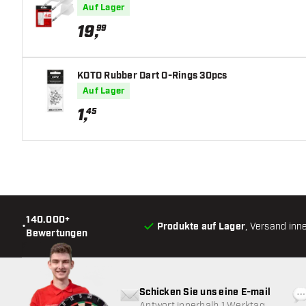
Auf Lager
19
,
99
KOTO Rubber Dart O-Rings 30pcs
Auf Lager
1
,
45
140.000+
•
Produkte auf Lager
, Versand inn
Bewertungen
Schicken Sie uns eine E-mail
Antwort innerhalb 1 Werktag