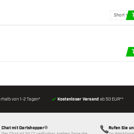
Short
erhalb von 1-2 Tagen*
Kostenloser Versand
ab 50 EUR**
Chat mit Dartshopper
Rufen Sie u
Kundenservice nicht verfügbar
Der Chat ist 24/7 verfügbar, sieben Tage die
An Werktagen