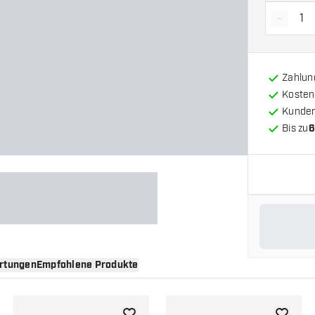
-
Menge 
Zahlun
Kosten
Kunde
Bis zu
6
rtungen
Empfohlene Produkte