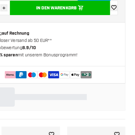
+
IN DEN WARENKORB
verringern
Menge erhöhen
Zur Wunschl
g
auf Rechnung
loser Versand ab 50 EUR**
nbewertung
8.9/10
% sparen
mit unserem Bonusprogramm!
+
3