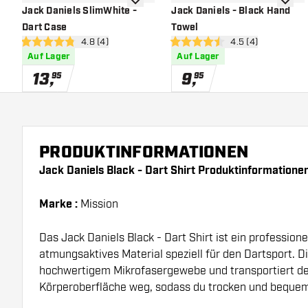
Zur Wunschliste hinzufügen
Zur Wu
Jack Daniels SlimWhite -
Jack Daniels - Black Hand
Dart Case
Towel
Bewertungsbereich öffnen
4.8 (4)
Bewertungsbereich
4.5 (4)
4.8 Bewertungssterne
4.5 Bewertungssterne
Auf Lager
Auf Lager
13
,
9
,
95
95
PRODUKTINFORMATIONEN
Jack Daniels Black - Dart Shirt Produktinformationen
Marke :
Mission
Das Jack Daniels Black - Dart Shirt ist ein professionel
atmungsaktives Material speziell für den Dartsport. D
hochwertigem Mikrofasergewebe und transportiert d
Körperoberfläche weg, sodass du trocken und bequem 