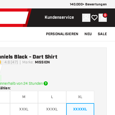
140.000+ Bewertungen
0
Konto
Meine Wunsch
Waren
Kundenservice
PERSONALISIEREN
NEU
SALE
niels Black - Dart Shirt
4.6 (47)
Marke
:
MISSION
tungssterne
innerhalb von 24 Stunden
wählen
:
M
L
XL
XXXL
XXXXL
XXXXXL