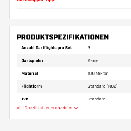
Sorgen Sie für genügend Ersatz Flights und Shafts.
durch Gebrauch abnutzen oder brechen.
PRODUKTSPEZIFIKATIONEN
Probieren Sie eine andere Form, ein anderes Materi
Dicke der Flights aus, um herauszufinden, welche V
Anzahl Dartflights pro Set
3
Ihnen passt!
Dartspieler
Keine
Material
100 Mikron
Flightform
Standard (NO2)
Typ
Standard
Alle Spezifikationen anzeigen
Flexibilität
Zusätzliche Farben