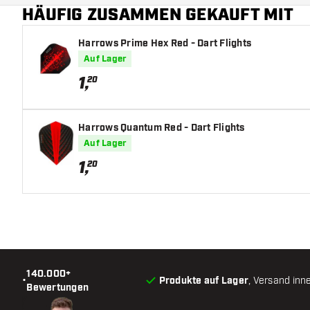
HÄUFIG ZUSAMMEN GEKAUFT MIT
Hauptfarbe
Harrows Prime Hex Red - Dart Flights
Auf Lager
1
,
20
Harrows Quantum Red - Dart Flights
Auf Lager
1
,
20
140.000+
•
Produkte auf Lager
, Versand inn
Bewertungen