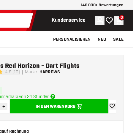
140.000+ Bewertungen
0
Konto
Meine Wunsch
Waren
Kundenservice
PERSONALISIEREN
NEU
SALE
 Red Horizon - Dart Flights
4.9 (10)
Marke
:
HARROWS
tungssterne
innerhalb von 24 Stunden
+
IN DEN WARENKORB
verringern
Menge erhöhen
Zur Wunschl
g
auf Rechnung