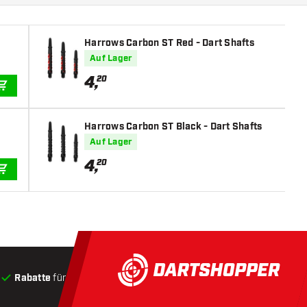
Harrows Carbon ST Red - Dart Shafts
Auf Lager
4
,
20
IN DEN WARENKORB
Harrows Carbon ST Black - Dart Shafts
Auf Lager
4
,
20
IN DEN WARENKORB
Rabatte
für Kunden
Produkte auf Lager
, Versand innerha