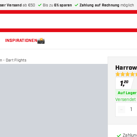
ser Versand
ab €50
Bis zu
6% sparen
Zahlung auf Rechnung
möglich
INSPIRATIONEN
 - Dart Flights
Harrows
4.9 Bewer
1
,
20
Auf Lager
Versendet 
-
Menge 
Zahlun