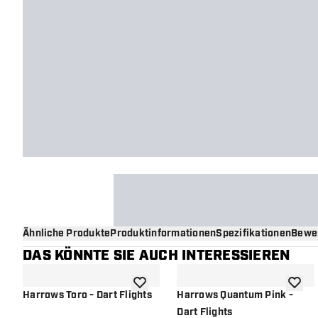
Ähnliche Produkte
Produktinformationen
Spezifikationen
Bewe
DAS KÖNNTE SIE AUCH INTERESSIEREN
Zur Wunschliste hinzufügen
Zur Wu
Harrows Toro - Dart Flights
Harrows Quantum Pink -
Dart Flights