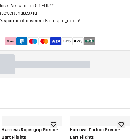
loser Versand ab 50 EUR**
nbewertung
8.9/10
% sparen
mit unserem Bonusprogramm!
+
3
chliste hinzufügen
Zur Wunschliste hinzufügen
Zur Wunsch
Harrows Supergrip Green -
Harrows Carbon Green -
H
Dart Flights
Dart Flights
D