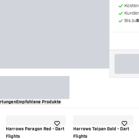
Kosten
Kunde
Bis zu
6
rtungen
Empfohlene Produkte
nschliste hinzufügen
Zur Wunschliste hinzufügen
Zur Wuns
Harrows Paragon Red - Dart
Harrows Taipan Gold - Dart
Flights
Flights