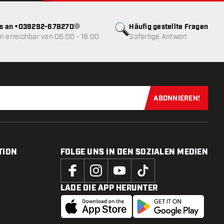
ns an +039292-678270
Häufig gestellte Fragen
Kundenservice nicht verfügbar
 erreichbar von 08:00 - 19:00
Sofortige Antwort
ABONNIEREN!
Jetzt für uns
TION
FOLGE UNS IN DEN SOZIALEN MEDIEN
LADE DIE APP HERUNTER