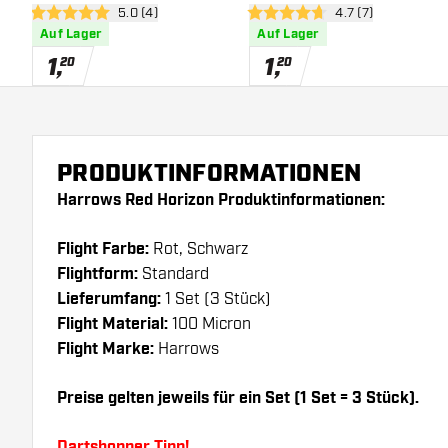
Bewertungsbereich öffnen
5.0 (4)
Bewertungsbereich
4.7 (7)
5 Bewertungssterne
4.7 Bewertungssterne
Auf Lager
Auf Lager
1
,
1
,
20
20
PRODUKTINFORMATIONEN
Harrows Red Horizon Produktinformationen:
Flight Farbe:
Rot, Schwarz
Flightform:
Standard
Lieferumfang:
1 Set (3 Stück)
Flight Material:
100 Micron
Flight Marke:
Harrows
Preise gelten jeweils für ein Set (1 Set = 3 Stück).
Dartshopper Tipp!