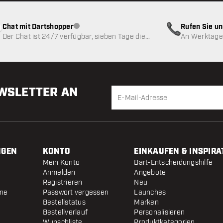
Chat mit Dartshopper
Rufen Sie u
Kundenservice nicht verfügbar
Der Chat ist 24/7 verfügbar, sieben Tage die
An Werktagen
Woche
EWSLETTER AN
NGEN
KONTO
EINKAUFEN & INSPIRA
Mein Konto
Dart-Entscheidungshilfe
Anmelden
Angebote
Registrieren
Neu
ine
Passwort vergessen
Launches
Bestellstatus
Marken
Bestellverlauf
Personalisieren
Wunschliste
Produktkategorien