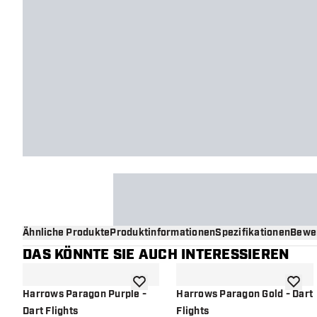
Ähnliche Produkte
Produktinformationen
Spezifikationen
Bewe
DAS KÖNNTE SIE AUCH INTERESSIEREN
Zur Wunschliste hinzufügen
Zur Wu
Harrows Paragon Purple -
Harrows Paragon Gold - Dart
Dart Flights
Flights