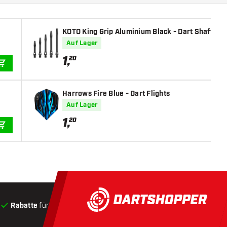
KOTO King Grip Aluminium Black - Dart Shafts
Auf Lager
1
,
20
IN DEN WARENKORB
Harrows Fire Blue - Dart Flights
Auf Lager
1
,
20
IN DEN WARENKORB
Rabatte
für Kunden
Produkte auf Lager
, Versand innerha