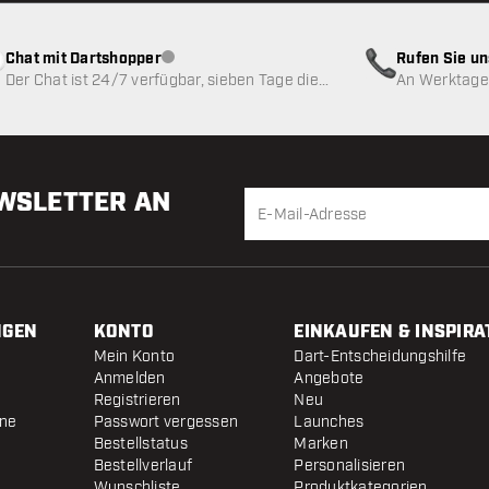
Chat mit Dartshopper
Rufen Sie u
Kundenservice nicht verfügbar
Der Chat ist 24/7 verfügbar, sieben Tage die
An Werktagen
Woche
EWSLETTER AN
NGEN
KONTO
EINKAUFEN & INSPIRA
Mein Konto
Dart-Entscheidungshilfe
Anmelden
Angebote
Registrieren
Neu
ine
Passwort vergessen
Launches
Bestellstatus
Marken
Bestellverlauf
Personalisieren
Wunschliste
Produktkategorien