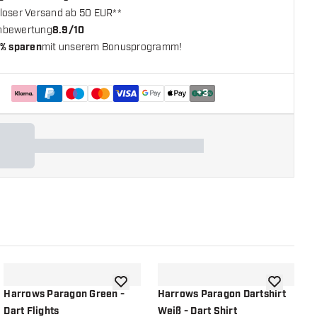
loser Versand ab 50 EUR**
nbewertung
8.9/10
% sparen
mit unserem Bonusprogramm!
+
3
chliste hinzufügen
Zur Wunschliste hinzufügen
Zur Wunsch
Harrows Paragon Green -
Harrows Paragon Dartshirt
H
Dart Flights
Weiß - Dart Shirt
F