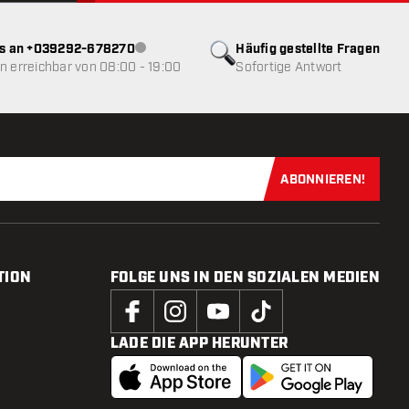
ns an +039292-678270
Häufig gestellte Fragen
Kundenservice nicht verfügbar
 erreichbar von 08:00 - 19:00
Sofortige Antwort
ABONNIEREN!
Jetzt für uns
TION
FOLGE UNS IN DEN SOZIALEN MEDIEN
LADE DIE APP HERUNTER