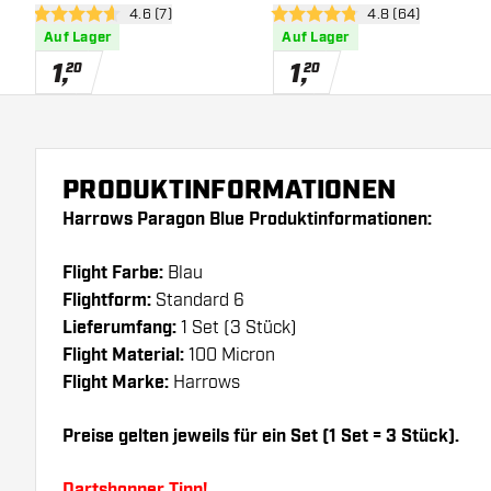
Bewertungsbereich öffnen
4.6 (7)
Bewertungsbereic
4.8 (64)
4.6 Bewertungssterne
4.8 Bewertungssterne
Auf Lager
Auf Lager
1
,
1
,
20
20
PRODUKTINFORMATIONEN
Harrows Paragon Blue Produktinformationen:
Flight Farbe:
Blau
Flightform:
Standard 6
Lieferumfang:
1 Set (3 Stück)
Flight Material:
100 Micron
Flight Marke:
Harrows
Preise gelten jeweils für ein Set (1 Set = 3 Stück).
Dartshopper Tipp!