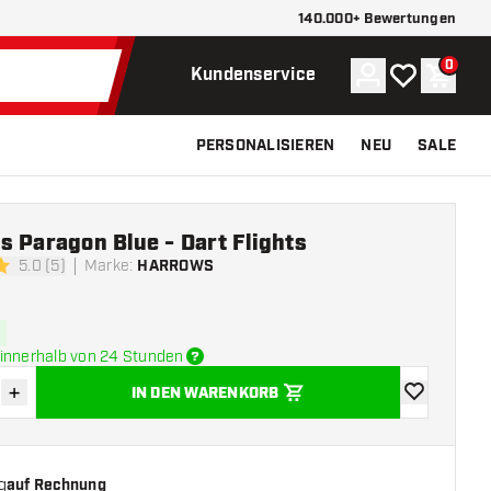
140.000+ Bewertungen
0
Konto
Meine Wunsch
Waren
Kundenservice
PERSONALISIEREN
NEU
SALE
 Paragon Blue - Dart Flights
5.0 (5)
Marke
:
HARROWS
ngssterne
innerhalb von 24 Stunden
+
IN DEN WARENKORB
verringern
Menge erhöhen
Zur Wunschl
g
auf Rechnung