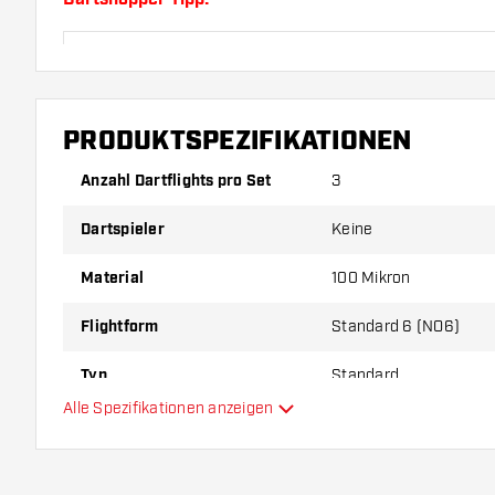
Sorgen Sie für genügend Ersatz Flights und Shafts.
durch Gebrauch abnutzen oder brechen.
PRODUKTSPEZIFIKATIONEN
Probieren Sie eine andere Form, ein anderes Materi
Dicke der Flights aus, um herauszufinden, welche V
Anzahl Dartflights pro Set
3
Ihnen passt!
Dartspieler
Keine
Material
100 Mikron
Flightform
Standard 6 (NO6)
Typ
Standard
Alle Spezifikationen anzeigen
Flexibilität
Hauptfarbe