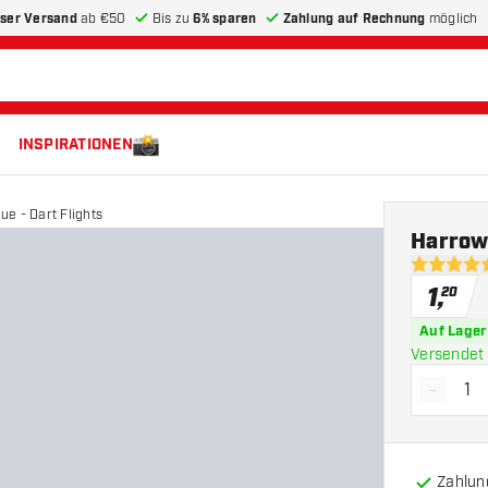
ser Versand
ab €50
Bis zu
6% sparen
Zahlung auf Rechnung
möglich
INSPIRATIONEN
e - Dart Flights
Harrows
5 Bewertu
1
,
20
Auf Lager
Versendet 
-
Menge 
Zahlun