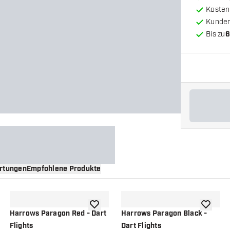
Kosten
Kunde
Bis zu
6
rtungen
Empfohlene Produkte
nschliste hinzufügen
Zur Wunschliste hinzufügen
Zur Wuns
Harrows Paragon Red - Dart
Harrows Paragon Black -
Flights
Dart Flights