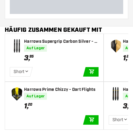
HÄUFIG ZUSAMMEN GEKAUFT MIT
Harrows Supergrip Carbon Silver - D
Harr
art Shafts
- Dar
Auf Lager
Auf
3
,
1
,
95
20
Short
IN DEN WARENKOR
Harrows Prime Chizzy - Dart Flights
Harr
t Sha
Auf Lager
Auf
1
,
3
,
20
95
Short
IN DEN WARENKOR