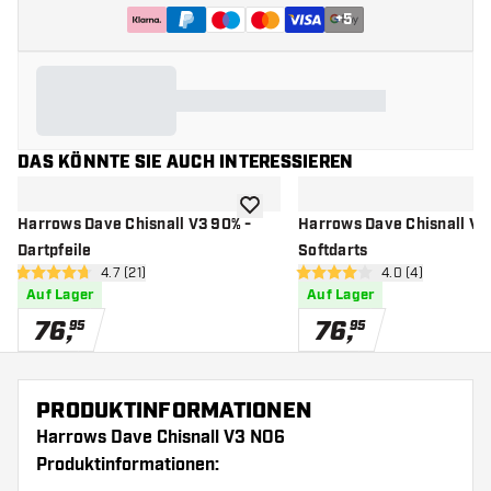
+
5
DAS KÖNNTE SIE AUCH INTERESSIEREN
Zur Wunschliste hinzufügen
Harrows Dave Chisnall V3 90% -
Harrows Dave Chisnall V3
Dartpfeile
Softdarts
Bewertungsbereich öffnen
4.7 (21)
Bewertungsbere
4.0 (4)
4.7 Bewertungssterne
4 Bewertungssterne
Auf Lager
Auf Lager
76
,
76
,
95
95
PRODUKTINFORMATIONEN
Harrows Dave Chisnall V3 NO6
Produktinformationen: