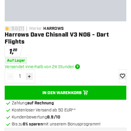
5.0
[
7
]
Marke
:
HARROWS
5 Bewertungssterne
Harrows Dave Chisnall V3 NO6 - Dart
Flights
1
,
20
Auf Lager
Versendet innerhalb von 24 Stunden
-
+
Menge verringern
Menge erhöhen
Zur Wu
IN DEN WARENKORB
Zahlung
auf Rechnung
Kostenloser Versand ab 50 EUR**
Kundenbewertung
8.9/10
Bis zu
6% sparen
mit unserem Bonusprogramm!