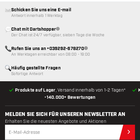
Schicken Sie uns eine E-mail
Antwort innerhalb 1 Werktag
Chat mit Dartshopper
Kundenservice nicht verfügbar
Der Chat ist 24/7 verfügbar, sieben Tage die Woche
Rufen Sie uns an +039292-678270
Kundenservice nicht verfügba
An Werktagen erreichbar von 08:00 - 19:00
Häufig gestellte Fragen
Sofortige Antwort
Produkte auf Lager
, Versand innerhalb von 1-2 Tagen*
•
140.000+ Bewertungen
MELDEN SIE SICH FÜR UNSEREN NEWSLETTER AN
Erhalten Sie die neuesten Angebote und Aktionen
Jet