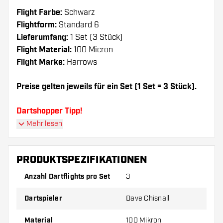
Flight Farbe:
Schwarz
Flightform:
Standard 6
Lieferumfang:
1 Set (3 Stück)
Flight Material:
100 Micron
Flight Marke:
Harrows
Preise gelten jeweils für ein Set (1 Set = 3 Stück).
Dartshopper Tipp!
Mehr lesen
Sorgen Sie für genügend Ersatz Flights und
Shafts. Diese können sich durch Gebrauch
PRODUKTSPEZIFIKATIONEN
abnutzen oder brechen.
Anzahl Dartflights pro Set
3
Probieren Sie eine andere Form, ein anderes
Dartspieler
Dave Chisnall
Material oder eine andere Dicke der Flights aus,
um herauszufinden, welche Variante am besten
Material
100 Mikron