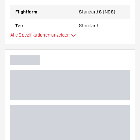
zu Ihnen passt!
Flightform
Standard 6 (NO6)
Typ
Standard
Alle Spezifikationen anzeigen
Flexibilität
Zusätzliche Farben
Hauptfarbe