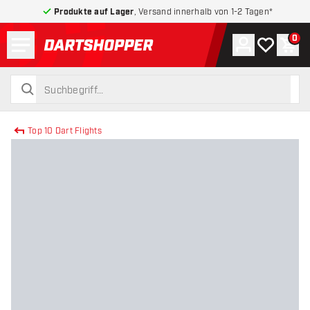
Produkte auf Lager
, Versand innerhalb von 1-2 Tagen*
Menü
0
Konto
Meine Wuns
War
zurück zur Startseite
suchen
suchen
Top 10 Dart Flights